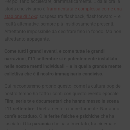
Per poi farlo accelerare, drammaticamente. E da allora la
storia che viviamo è
frammentata e complessa come una
stagione di
Lost
: sospesa tra flashback, flashforward – e
realtà alternative, sempre più insidiosamente presenti.
Altrettanto impossibile da decifrare fino in fondo. Ma non
altrettanto appagante.
Come tutti i grandi eventi, e come tutte le grandi
narrazioni, l’11 settembre si è potentemente installato
nelle nostre menti individuali – e in quella grande mente
collettiva che è il nostro immaginario condiviso.
Qui racconteremo proprio questo: come la cultura pop del
nostro tempo ha fatto i conti con questo evento epocale.
Film, serie tv e documentari che hanno messo in scena
l’11 settembre
. Direttamente o indirettamente. Narrando
com’è accaduto
. O
le ferite fisiche e psichiche
che ha
lasciato. O
la paranoia
che ha alimentato, tra cinema e