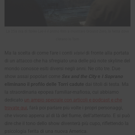
La 25a ora di Spike Lee è il primo film a mostrare Ground Zero, la ferita dove
c’erano le Torri
Ma la scelta di come fare i conti
visivi
di fronte alla portata
di un attacco che ha sfregiato una delle più note skyline del
mondo conosce esiti diversi negli anni. Ne cito tre. Due
show assai popolari come
Sex and the City
e
I Soprano
eliminano il profilo delle Torri cadute
dai titoli di testa. Ma
la straordinaria epopea familiar-mafiosa, cui abbiamo
dedicato
un ampio speciale con articoli e podcast e che
trovate qui
, farà poi parlare più volte i propri personaggi,
che vivono appena al di là del fiume, dell’attentato. E si può
dire che il tono dello show diventerà più cupo, riflettendo la
psicologia ferita di una nuova America.