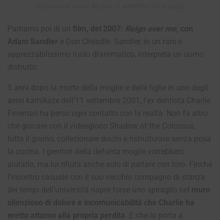
alle prese coi traumi del post 11 settembre (Denis Leary)
Parliamo poi di un
film, del 2007:
Reign over me
, con
Adam Sandler
e Don Cheadle. Sandler, in un raro e
apprezzabilissimo ruolo drammatico, interpreta un uomo
distrutto.
5 anni dopo la morte della moglie e delle figlie in uno degli
aerei kamikaze dell’11 settembre 2001, l’ex dentista Charlie
Fineman ha perso ogni contatto con la realtà. Non fa altro
che giocare con il videogioco Shadow of the Colossus,
tutto il giorno, collezionare dischi e ristrutturare senza posa
la cucina. I genitori della defunta moglie vorrebbero
aiutarlo, ma lui rifiuta anche solo di parlare con loro. Finché
l’incontro casuale con il suo vecchio compagno di stanza
dei tempi dell’università riapre forse uno spiraglio nel
muro
silenzioso di dolore e incomunicabilità che Charlie ha
eretto attorno alla propria perdita
. E che lo porta a