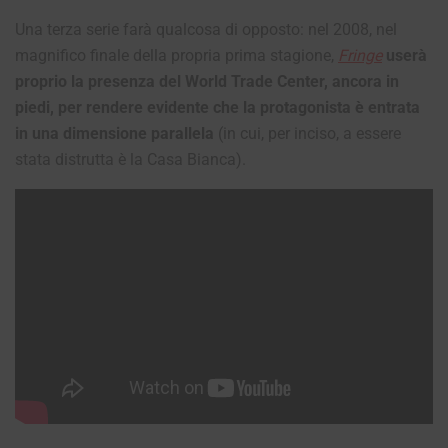
Una terza serie farà qualcosa di opposto: nel 2008, nel
magnifico finale della propria prima stagione,
Fringe
userà
proprio la presenza del World Trade Center, ancora in
piedi, per rendere evidente che la protagonista è entrata
in una dimensione parallela
(in cui, per inciso, a essere
stata distrutta è la Casa Bianca).