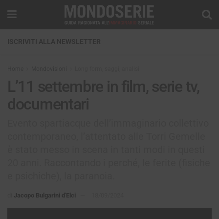
ISCRIVITI ALLA NEWSLETTER
Home
Mondovisioni
Long form, saggi, analisi
L’11 settembre in film, serie tv,
documentari
Evento spartiacque dell’immaginario collettivo
contemporaneo, l’attentato alle Torri Gemelle
è stato messo in scena in tanti modi in questi
20 anni. Raccontando i perché, le ferite (fisiche
e psichiche), la paranoia.
di
Jacopo Bulgarini d'Elci
18/09/2024