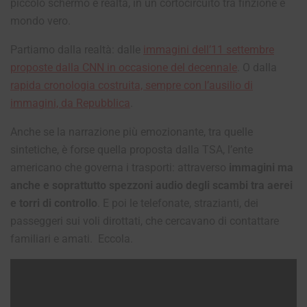
piccolo schermo e realtà, in un cortocircuito tra finzione e
mondo vero.
Partiamo dalla realtà: dalle
immagini dell’11 settembre
proposte dalla CNN in occasione del decennale
.
O dalla
rapida cronologia costruita, sempre con l’ausilio di
immagini, da Repubblica
.
Anche se la narrazione più emozionante, tra quelle
sintetiche, è forse quella proposta dalla TSA, l’ente
americano che governa i trasporti: attraverso
immagini ma
anche e soprattutto spezzoni audio degli scambi tra aerei
e torri di controllo
. E poi le telefonate, strazianti, dei
passeggeri sui voli dirottati, che cercavano di contattare
familiari e amati. Eccola.