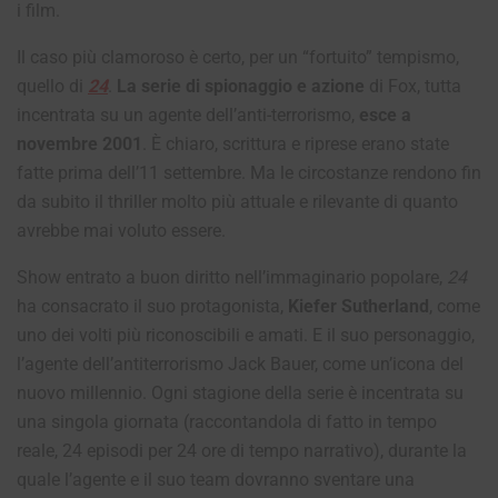
i film.
Il caso più clamoroso è certo, per un “fortuito” tempismo,
quello di
24
.
La serie di spionaggio e azione
di Fox, tutta
incentrata su un agente dell’anti-terrorismo,
esce a
novembre 2001
. È chiaro, scrittura e riprese erano state
fatte prima dell’11 settembre. Ma le circostanze rendono fin
da subito il thriller molto più attuale e rilevante di quanto
avrebbe mai voluto essere.
Show entrato a buon diritto nell’immaginario popolare,
24
ha consacrato il suo protagonista,
Kiefer Sutherland
, come
uno dei volti più riconoscibili e amati. E il suo personaggio,
l’agente dell’antiterrorismo Jack Bauer, come un’icona del
nuovo millennio. Ogni stagione della serie è incentrata su
una singola giornata (raccontandola di fatto in tempo
reale, 24 episodi per 24 ore di tempo narrativo), durante la
quale l’agente e il suo team dovranno sventare una