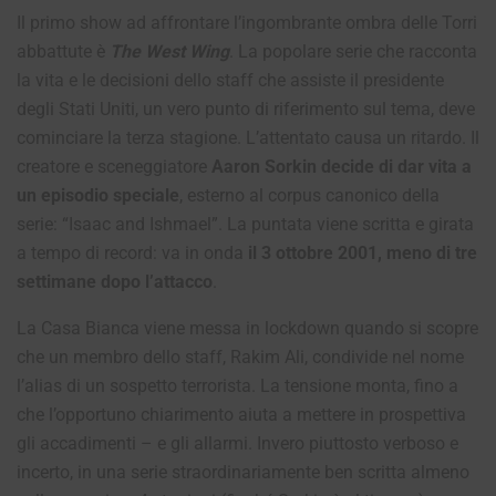
Il primo show ad affrontare l’ingombrante ombra delle Torri
abbattute è
The West Wing
. La popolare serie che racconta
la vita e le decisioni dello staff che assiste il presidente
degli Stati Uniti, un vero punto di riferimento sul tema, deve
cominciare la terza stagione. L’attentato causa un ritardo. Il
creatore e sceneggiatore
Aaron Sorkin decide di dar vita a
un episodio speciale
, esterno al corpus canonico della
serie: “Isaac and Ishmael”. La puntata viene scritta e girata
a tempo di record: va in onda
il 3 ottobre 2001, meno di tre
settimane dopo l’attacco
.
La Casa Bianca viene messa in lockdown quando si scopre
che un membro dello staff, Rakim Ali, condivide nel nome
l’alias di un sospetto terrorista. La tensione monta, fino a
che l’opportuno chiarimento aiuta a mettere in prospettiva
gli accadimenti – e gli allarmi. Invero piuttosto verboso e
incerto, in una serie straordinariamente ben scritta almeno