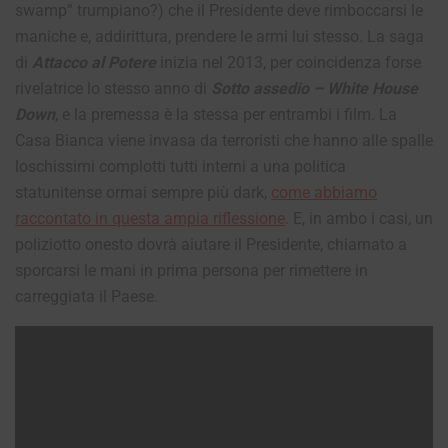
swamp” trumpiano?) che il Presidente deve rimboccarsi le
maniche e, addirittura, prendere le armi lui stesso. La saga
di
Attacco al Potere
inizia nel 2013, per coincidenza forse
rivelatrice lo stesso anno di
Sotto assedio – White House
Down
, e la premessa è la stessa per entrambi i film. La
Casa Bianca viene invasa da terroristi che hanno alle spalle
loschissimi complotti tutti interni a una politica
statunitense ormai sempre più dark,
come abbiamo
raccontato in questa ampia riflessione
. E, in ambo i casi, un
poliziotto onesto dovrà aiutare il Presidente, chiamato a
sporcarsi le mani in prima persona per rimettere in
carreggiata il Paese.