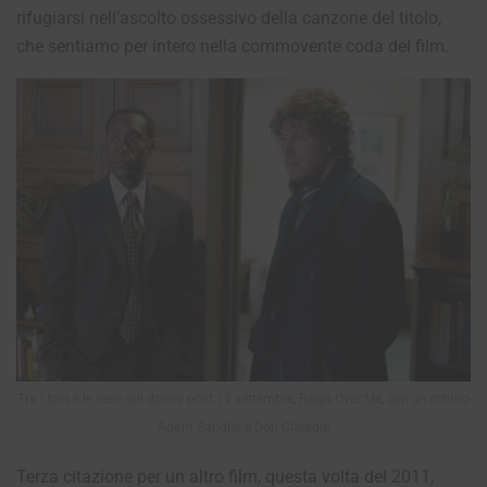
rifugiarsi nell’ascolto ossessivo della canzone del titolo,
che sentiamo per intero nella commovente coda del film.
Tra i film e le serie sul dolore post 11 settembre, Reign Over Me, con un ottimo
Adam Sandler e Don Cheadle
Terza citazione per un altro film, questa volta del 2011,