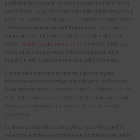
graffiante dark comedy animata non può non fare i conti
con la realtà. Così, il nono episodio della quinta stagione, il
primo ad andare in onda dopo l’11 settembre, ruota attorno
all’
invasione americana dell’Afghanistan
. Il bersaglio è
chiarissimo fin dal titolo: “Osama bin Laden Has Farty
Pants”,
visibile integralmente qui
(7 novembre 2001). La
storia tratta principalmente delle conseguenze degli
attacchi e dell’invasione americana dell’Afghanistan.
L’inizio della puntata è eloquente. I quattro ragazzi
indossano maschere antigas per difendersi dall’antrace.
Dagli attentati dell’11 settembre, tutto è cambiato a South
Park. Tutti hanno paura dei terroristi, bandiere americane
sono appese ovunque. La madre di Stan è diventata
catatonica.
Lo show, ovviamente, tornerà più volte sul tema dell’11
settembre, e sulle sue conseguenze. Lo stesso farà, ma in