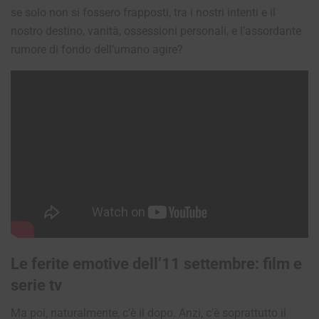
se solo non si fossero frapposti, tra i nostri intenti e il
nostro destino, vanità, ossessioni personali, e l’assordante
rumore di fondo dell’umano agire?
Le ferite emotive dell’11 settembre: film e
serie tv
Ma poi, naturalmente, c’è il dopo. Anzi, c’è soprattutto il