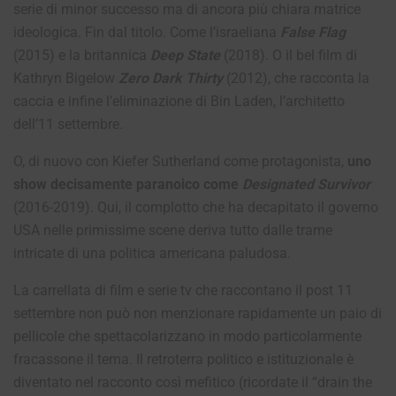
serie di minor successo ma di ancora più chiara matrice
ideologica. Fin dal titolo. Come l’israeliana
False Flag
(2015) e la britannica
Deep State
(2018). O il bel film di
Kathryn Bigelow
Zero Dark Thirty
(2012), che racconta la
caccia e infine l’eliminazione di Bin Laden, l’architetto
dell’11 settembre.
O, di nuovo con Kiefer Sutherland come protagonista,
uno
show decisamente paranoico come
Designated Survivor
(2016-2019). Qui, il complotto che ha decapitato il governo
USA nelle primissime scene deriva tutto dalle trame
intricate di una politica americana paludosa.
La carrellata di film e serie tv che raccontano il post 11
settembre non può non menzionare rapidamente un paio di
pellicole che spettacolarizzano in modo particolarmente
fracassone il tema. Il retroterra politico e istituzionale è
diventato nel racconto così mefitico (ricordate il “drain the