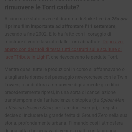
rimuovere le Torri cadute?
Al cinema è stato invece il dramma di Spike Lee
La 25a ora
il primo film importante ad affrontare l’11 settembre
,
uscendo a fine 2002. E lo ha fatto con il coraggio di
mostrare il vuoto lasciato dalle Torri abbattute.
Dopo aver
aperto con dei titoli di testa tutti costruiti sulle sculture di
luce “Tribute in Light”
, che rievocavano le perdute Torri.
Mentre quasi tutte le produzioni in corso si affannavano o
a tagliare le riprese del paesaggio newyorchese con le Twin
Towers, o addirittura a rimuovere digitalmente gli edifici
precedentemente ripresi, in una sorta di cancellazione
transtemporale da fantascienza distopica (da
Spider-Man
a
Kissing Jessica Stein
, per fare due esempi), il regista
decise di includere la grande ferita di Ground Zero nella sua
storia, profondamente urbana. Filmando così l’atmosfera
di una città che cercava di venire a patti con la propria