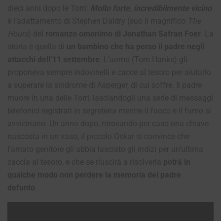
dieci anni dopo le Torri:
Molto forte, incredibilmente vicino
è l’adattamento di Stephen Daldry (suo il magnifico
The
Hours
) del
romanzo omonimo di Jonathan Safran Foer
. La
storia è quella di
un bambino che ha perso il padre negli
attacchi dell’11 settembre
. L’uomo (Tom Hanks) gli
proponeva sempre indovinelli e cacce al tesoro per aiutarlo
a superare la sindrome di Asperger, di cui soffre. Il padre
muore in una delle Torri, lasciandogli una serie di messaggi
telefonici registrati in segreteria mentre il fuoco e il fumo si
avvicinano. Un anno dopo, ritrovando per caso una chiave
nascosta in un vaso, il piccolo Oskar si convince che
l’amato genitore gli abbia lasciato gli indizi per un’ultima
caccia al tesoro, e che se riuscirà a risolverla
potrà in
qualche modo non perdere la memoria del padre
defunto
.