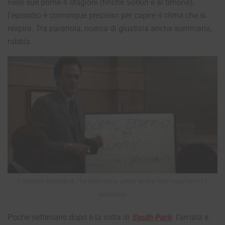
nelle sue prime 4 stagioni (finché Sorkin è al timone),
l’episodio è comunque prezioso per capire il clima che si
respira. Tra paranoia, ricerca di giustizia anche sommaria,
rabbia.
L’episodio speciale di The West Wing: prima serie a fare i conti con l’11
settembre
Poche settimane dopo è la volta di
South Park
: l’amata e