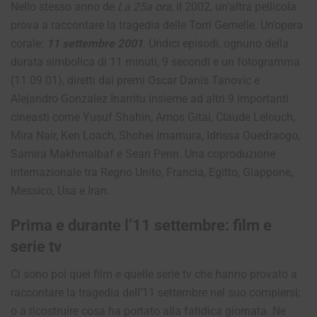
Nello stesso anno de
La 25a ora
, il 2002, un’altra pellicola
prova a raccontare la tragedia delle Torri Gemelle. Un’opera
corale:
11 settembre 2001
. Undici episodi, ognuno della
durata simbolica di 11 minuti, 9 secondi e un fotogramma
(11 09 01), diretti dai premi Oscar Danis Tanovic e
Alejandro Gonzalez Inarritu insieme ad altri 9 importanti
cineasti come Yusuf Shahin, Amos Gitai, Claude Lelouch,
Mira Nair, Ken Loach, Shohei Imamura, Idrissa Ouedraogo,
Samira Makhmalbaf e Sean Penn. Una coproduzione
internazionale tra Regno Unito, Francia, Egitto, Giappone,
Messico, Usa e Iran.
Prima e durante l’11 settembre: film e
serie tv
Ci sono poi quei film e quelle serie tv che hanno provato a
raccontare la tragedia dell’11 settembre nel suo compiersi;
o a ricostruire cosa ha portato alla fatidica giornata. Ne