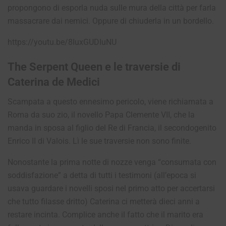
propongono di esporla nuda sulle mura della città per farla
massacrare dai nemici. Oppure di chiuderla in un bordello.
https://youtu.be/8IuxGUDIuNU
The Serpent Queen e le traversie di
Caterina de Medici
Scampata a questo ennesimo pericolo, viene richiamata a
Roma da suo zio, il novello Papa Clemente VII, che la
manda in sposa al figlio del Re di Francia, il secondogenito
Enrico II di Valois. Lì le sue traversie non sono finite.
Nonostante la prima notte di nozze venga “consumata con
soddisfazione” a detta di tutti i testimoni (all’epoca si
usava guardare i novelli sposi nel primo atto per accertarsi
che tutto filasse dritto) Caterina ci metterà dieci anni a
restare incinta. Complice anche il fatto che il marito era