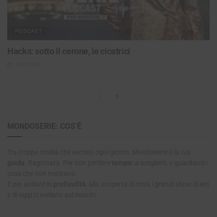
PODCAST
Hacks: sotto il cerone, le cicatrici
15/02/2026
MONDOSERIE: COS’È
Tra troppe novità che escono ogni giorno, Mondoserie è la tua
guida
. Ragionata. Per non perdere
tempo
: a scegliere, o guardando
cose che non meritano.
E per andare in
profondità
, alla scoperta di cosa i grandi show di ieri
e di oggi ci svelano sul mondo.