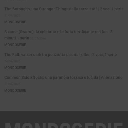
The Boroughs, una Stranger Things della terza età? | 2 voci 1 serie
31/07/2026
MONDOSERIE
Sciame (Swarm): la celebrità e la furia terrificante dei fan | 5
minuti 1 serie
28/07/2026
MONDOSERIE
The Fall: valzer dark tra poliziotta e serial killer | 2 voci, 1 serie
24/07/2026
MONDOSERIE
Common Side Effects: una paranoia tossica e lucida | Animazione
21/07/2026
MONDOSERIE