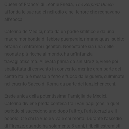
Queen of France” di Leonie Frieda,
The Serpent Queen
affonda le sue radici nell’odio e nel terrore che regnavano
all’epoca.
Caterina de Medici, nata da un padre sifilitico e da una
madre moribonda di febbre puerperale, rimane quasi subito
orfana di entrambi i genitori. Nonostante sia una delle
neonate più ricche al mondo, ha un’infanzia
travagliatissima. Allevata prima da sinistre zie, viene poi
sballottata di convento in convento, mentre gran parte del
centro Italia è messa a ferro e fuoco dalle guerre, culminate
nel cruento Sacco di Roma da parte dei lanzichenecchi.
Erede unica della potentissima Famiglia de Medici,
Caterina diviene preda contesa tra i vari papi (che in quel
periodo si succedono uno dopo l’altro), l’aristocrazia e il
popolo. C’è chi la vuole viva e chi morta. Durante l’assedio
di Firenze, quando ha solamente 8 anni, i ribelli estremisti