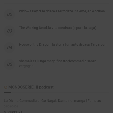
Widow’s Bay ci fa ridere e terrorizza insieme, ed è ottima
The Walking Dead, la vita continua (e pure la saga)
House of the Dragon: la storia fumante di casa Targaryen
Shameless, lunga magnifica tragicommedia senza
vergogna
MONDOSERIE. Il podcast
La Divina Commedia di Go Nagai: Dante nel manga | Fumetto
04/08/2026
MONDOSERIE