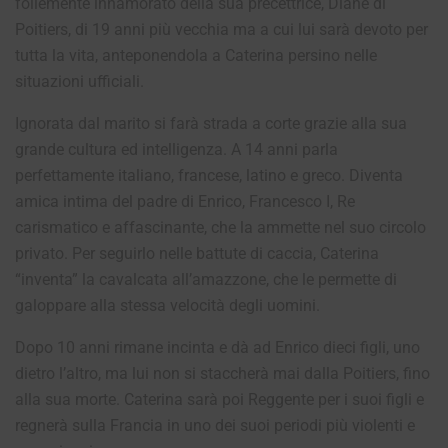
follemente innamorato della sua precettrice, Diane di
Poitiers, di 19 anni più vecchia ma a cui lui sarà devoto per
tutta la vita, anteponendola a Caterina persino nelle
situazioni ufficiali.
Ignorata dal marito si farà strada a corte grazie alla sua
grande cultura ed intelligenza. A 14 anni parla
perfettamente italiano, francese, latino e greco. Diventa
amica intima del padre di Enrico, Francesco I, Re
carismatico e affascinante, che la ammette nel suo circolo
privato. Per seguirlo nelle battute di caccia, Caterina
“inventa” la cavalcata all’amazzone, che le permette di
galoppare alla stessa velocità degli uomini.
Dopo 10 anni rimane incinta e dà ad Enrico dieci figli, uno
dietro l’altro, ma lui non si staccherà mai dalla Poitiers, fino
alla sua morte. Caterina sarà poi Reggente per i suoi figli e
regnerà sulla Francia in uno dei suoi periodi più violenti e