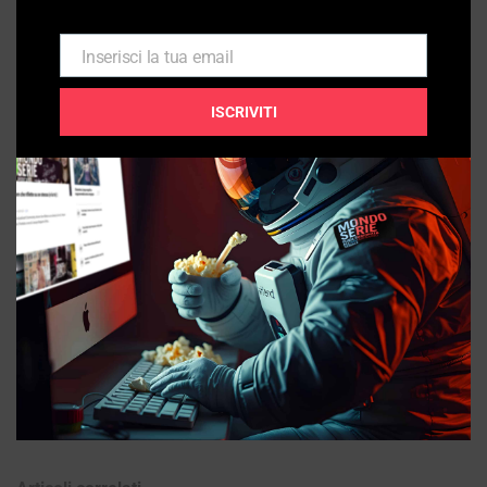
concorso internazionale di scrittura per lo spettacolo
“Premio Goldoni Opera Prima” con la tragedia intitolata
Inserisci la tua email
Email
“Diotallevi” e ha pubblicato due romanzi fantasy per
ragazzi. Ha prestato la sua voce a numerosi film,
ISCRIVITI
documentari, installazioni artistiche e radiodrammi (in
particolare per RAI radio Italia). Specializzata in
Commedia dell’Arte e letteratura italiana è stata premiata
come migliore giovane interprete della Divina Commedia,
vincendo per due volte il Lauro Dantesco a Ravenna.
Insegna e recita in italiano, inglese e francese in numerose
compagnie di teatro e ricerca, ed ha portato le sue
performance in prestigiosi teatri e gallerie d’arte in varie
parti del mondo tra cui recentemente a New York, Mosca
e Tokyo.