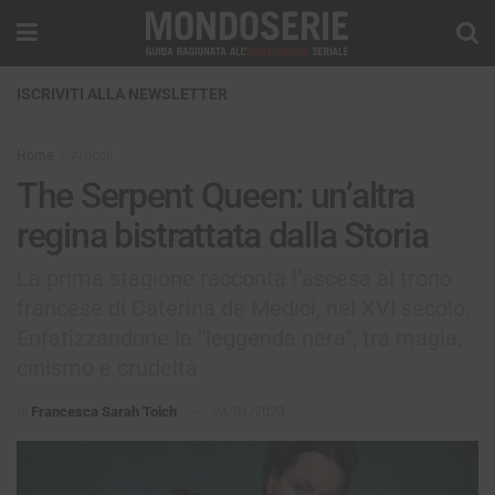
ISCRIVITI ALLA NEWSLETTER
Home
Articoli
The Serpent Queen: un’altra
regina bistrattata dalla Storia
La prima stagione racconta l’ascesa al trono
francese di Caterina de Medici, nel XVI secolo.
Enfatizzandone la “leggenda nera”, tra magia,
cinismo e crudeltà
di
Francesca Sarah Toich
24/01/2023