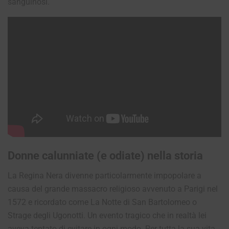
sanguinosi.
Donne calunniate (e odiate) nella storia
La Regina Nera divenne particolarmente impopolare a
causa del grande massacro religioso avvenuto a Parigi nel
1572 e ricordato come La Notte di San Bartolomeo o
Strage degli Ugonotti. Un evento tragico che in realtà lei
aveva tentato di evitare in ogni modo. Per tutta la sua vita