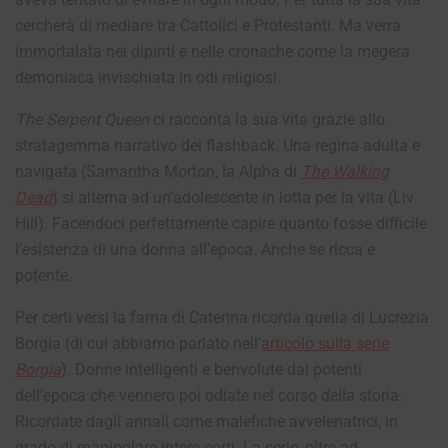
cercherà di mediare tra Cattolici e Protestanti. Ma verrà
immortalata nei dipinti e nelle cronache come la megera
demoniaca invischiata in odi religiosi.
The Serpent Queen
ci racconta la sua vita grazie allo
stratagemma narrativo dei flashback. Una regina adulta e
navigata (Samantha Morton, la Alpha di
The Walking
Dead
) si alterna ad un’adolescente in lotta per la vita (Liv
Hill). Facendoci perfettamente capire quanto fosse difficile
l’esistenza di una donna all’epoca. Anche se ricca e
potente.
Per certi versi la fama di Caterina ricorda quella di Lucrezia
Borgia (di cui abbiamo parlato nell’
articolo sulla serie
Borgia
). Donne intelligenti e benvolute dai potenti
dell’epoca che vennero poi odiate nel corso della storia.
Ricordate dagli annali come malefiche avvelenatrici, in
grado di manipolare intere corti. La serie, oltre ad