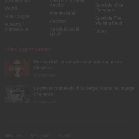
Documentari
Long Form, Saggi,
Analisi
Speciale Mike
Eventi
Flanagan
Mondovisioni
Film / Saghe
Speciale The
Podcast
Walking Dead
Fumetto /
Animazione
Speciale David
Video
Lynch
Ultimi aggiornamenti
Russian Doll, una black comedy vertiginosa e
filosofica
05/08/2026
La Divina Commedia di Go Nagai: Dante nel manga
| Fumetto
04/08/2026
Missione
Redazione
Contatti