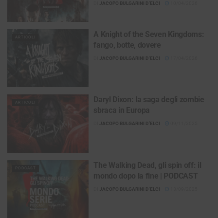
DI
JACOPO BULGARINI D'ELCI
10/04/2026
A Knight of the Seven Kingdoms:
ARTICOLI
fango, botte, dovere
DI
JACOPO BULGARINI D'ELCI
17/04/2026
Daryl Dixon: la saga degli zombie
ARTICOLI
sbraca in Europa
DI
JACOPO BULGARINI D'ELCI
09/11/2025
The Walking Dead, gli spin off: il
PODCAST
mondo dopo la fine | PODCAST
DI
JACOPO BULGARINI D'ELCI
13/09/2025