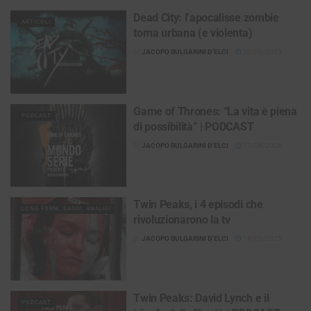
Dead City: l’apocalisse zombie
ARTICOLI
torna urbana (e violenta)
DI
JACOPO BULGARINI D'ELCI
20/09/2025
Game of Thrones: “La vita è piena
PODCAST
di possibilità” | PODCAST
DI
JACOPO BULGARINI D'ELCI
17/04/2026
Twin Peaks, i 4 episodi che
LONG FORM, SAGGI, ANALISI
rivoluzionarono la tv
DI
JACOPO BULGARINI D'ELCI
14/03/2025
Twin Peaks: David Lynch e il
PODCAST