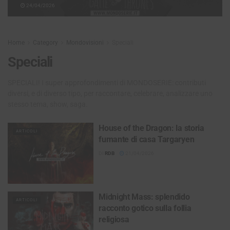
24/04/2026
Home
Category
Mondovisioni
Speciali
Speciali
SPECIALI! I super approfondimenti di MONDOSERIE: contributi
diversi, e di diverso tipo, per raccontare, celebrare, analizzare uno
stesso tema, show, saga.
House of the Dragon: la storia
ARTICOLI
fumante di casa Targaryen
DI
RDB
21/04/2026
Midnight Mass: splendido
ARTICOLI
racconto gotico sulla follia
religiosa