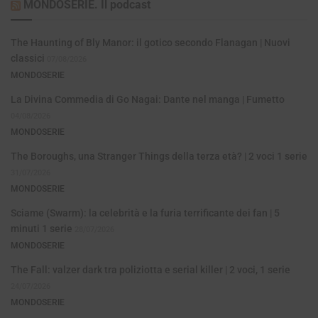
MONDOSERIE. Il podcast
The Haunting of Bly Manor: il gotico secondo Flanagan | Nuovi
classici
07/08/2026
MONDOSERIE
La Divina Commedia di Go Nagai: Dante nel manga | Fumetto
04/08/2026
MONDOSERIE
The Boroughs, una Stranger Things della terza età? | 2 voci 1 serie
31/07/2026
MONDOSERIE
Sciame (Swarm): la celebrità e la furia terrificante dei fan | 5
minuti 1 serie
28/07/2026
MONDOSERIE
The Fall: valzer dark tra poliziotta e serial killer | 2 voci, 1 serie
24/07/2026
MONDOSERIE