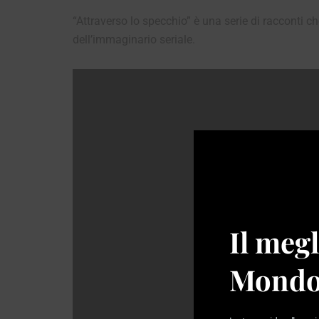
“Attraverso lo specchio” è una serie di racconti 
dell’immaginario seriale.
Il megl
Mondo