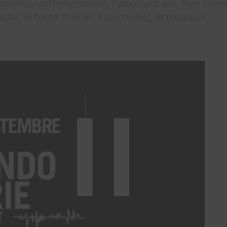
lettivo contemporaneo, l’attentato alle Torri Geme
ché, le ferite (fisiche e psichiche), la paranoia.