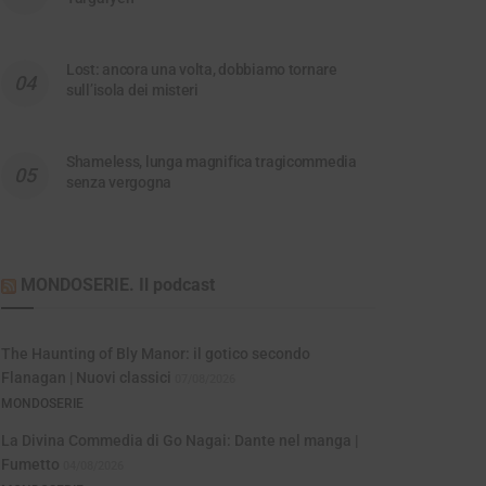
Lost: ancora una volta, dobbiamo tornare
sull’isola dei misteri
Shameless, lunga magnifica tragicommedia
senza vergogna
MONDOSERIE. Il podcast
The Haunting of Bly Manor: il gotico secondo
Flanagan | Nuovi classici
07/08/2026
MONDOSERIE
La Divina Commedia di Go Nagai: Dante nel manga |
Fumetto
04/08/2026