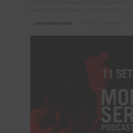
Evento spartiacque dell’immaginario col
modi in oltre 20 anni. Raccontando i per
di
Jacopo Bulgarini d'Elci
19/09/2025
in
Podcast