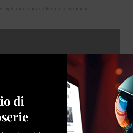
che esplorano in profondità temi e fenomeni
io di
serie