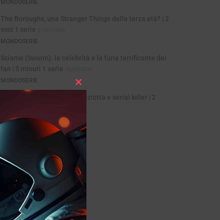
MONDOSERIE
The Boroughs, una Stranger Things della terza età? | 2
voci 1 serie
31/07/2026
MONDOSERIE
Sciame (Swarm): la celebrità e la furia terrificante dei
fan | 5 minuti 1 serie
28/07/2026
MONDOSERIE
Close
The Fall: valzer dark tra poliziotta e serial killer | 2
this
voci, 1 serie
24/07/2026
module
MONDOSERIE