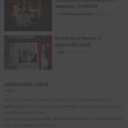
24 raccontò la paranoia post 11
PODCAST
settembre | PODCAST
DI
JACOPO BULGARINI D'ELCI
16/11/2021
World’s Most Wanted: 5
LONG FORM, SAGGI, ANALISI
supercattivi (reali)
DI
RDB
27/05/2021
MONDOSERIE: COS’È
Tra troppe novità che escono ogni giorno, Mondoserie è la tua
guida
. Ragionata. Per non perdere
tempo
: a scegliere, o guardando
cose che non meritano.
E per andare in
profondità
, alla scoperta di cosa i grandi show di ieri
e di oggi ci svelano sul mondo.