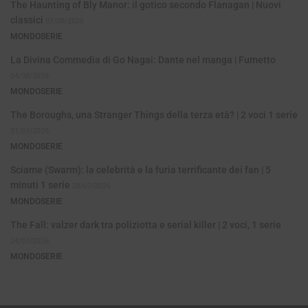
The Haunting of Bly Manor: il gotico secondo Flanagan | Nuovi
classici
07/08/2026
MONDOSERIE
La Divina Commedia di Go Nagai: Dante nel manga | Fumetto
04/08/2026
MONDOSERIE
The Boroughs, una Stranger Things della terza età? | 2 voci 1 serie
31/07/2026
MONDOSERIE
Sciame (Swarm): la celebrità e la furia terrificante dei fan | 5
minuti 1 serie
28/07/2026
MONDOSERIE
The Fall: valzer dark tra poliziotta e serial killer | 2 voci, 1 serie
24/07/2026
MONDOSERIE