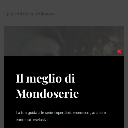
I più letti della settimana
Clos
this
modu
Il meglio di
Mondoserie
La tua guida alle serie imperdibili: recensioni, analisi e
The Beast in Me: da bestia enigmatica
contenuti esclusivi.
a stucchevole peluche