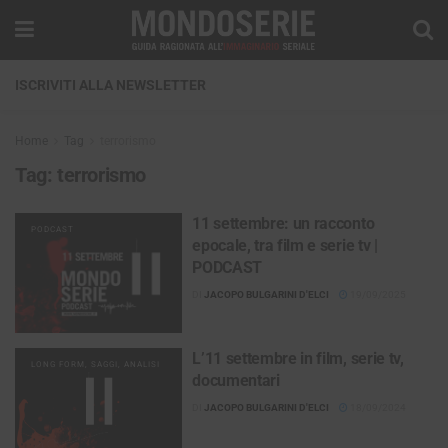
ISCRIVITI ALLA NEWSLETTER
Home
Tag
terrorismo
Tag:
terrorismo
11 settembre: un racconto
PODCAST
epocale, tra film e serie tv |
PODCAST
DI
JACOPO BULGARINI D'ELCI
19/09/2025
L’11 settembre in film, serie tv,
LONG FORM, SAGGI, ANALISI
documentari
DI
JACOPO BULGARINI D'ELCI
18/09/2024