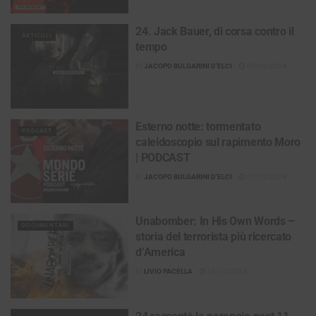
24. Jack Bauer, di corsa contro il
ARTICOLI
tempo
DI
JACOPO BULGARINI D'ELCI
05/09/2024
Esterno notte: tormentato
PODCAST
caleidoscopio sul rapimento Moro
| PODCAST
DI
JACOPO BULGARINI D'ELCI
07/12/2024
Unabomber: In His Own Words –
DOCUMENTARI
storia del terrorista più ricercato
d’America
DI
LIVIO PACELLA
14/10/2023