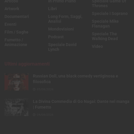
Articoli
In Primo Piano
Speciale Game Of
Thrones
Artwork
Libri
Speciale I Soprano
Documentari
Long Form, Saggi,
Analisi
Speciale Mike
Eventi
Flanagan
Mondovisioni
Film / Saghe
Speciale The
Podcast
Walking Dead
Fumetto /
Animazione
Speciale David
Video
Lynch
Ultimi aggiornamenti
Russian Doll, una black comedy vertiginosa e
filosofica
05/08/2026
La Divina Commedia di Go Nagai: Dante nel manga
| Fumetto
04/08/2026