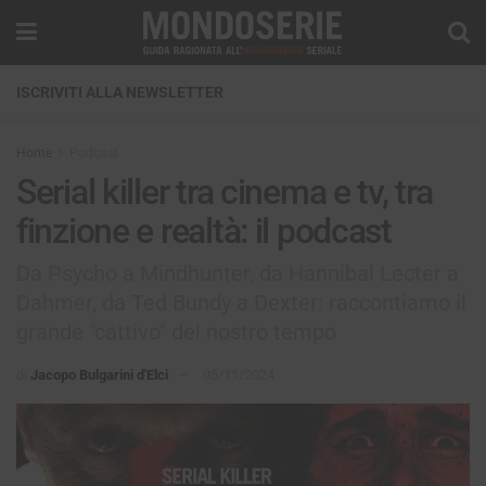
ISCRIVITI ALLA NEWSLETTER
Home
Podcast
Serial killer tra cinema e tv, tra
finzione e realtà: il podcast
Da Psycho a Mindhunter, da Hannibal Lecter a
Dahmer, da Ted Bundy a Dexter: raccontiamo il
grande "cattivo" del nostro tempo
di
Jacopo Bulgarini d'Elci
05/11/2024