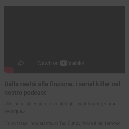
Dalla realtà alla finzione: i serial killer nel
nostro podcast
«Noi serial killer siamo i vostri figli, i vostri mariti, siamo
ovunque.»
È una frase, inquietante, di Ted Bundy, forse il più famoso