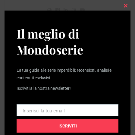
Clos
this
modu
Il meglio di
Articoli
correlati
Mondoserie
La tua guida alle serie imperdibili: recensioni, analisi e
contenuti esclusivi.
Iscriviti alla nostra newsletter!
Inserisci la tua email
Email
ISCRIVITI