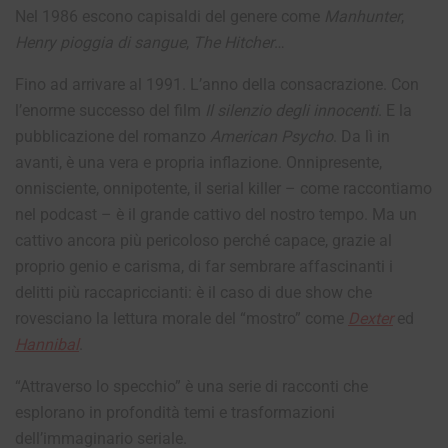
Nel 1986 escono capisaldi del genere come
Manhunter
,
Henry pioggia di sangue
,
The Hitcher
…
Fino ad arrivare al 1991. L’anno della consacrazione. Con
l’enorme successo del film
Il silenzio degli innocenti
. E la
pubblicazione del romanzo
American Psycho
. Da lì in
avanti, è una vera e propria inflazione. Onnipresente,
onnisciente, onnipotente, il serial killer – come raccontiamo
nel podcast – è il grande cattivo del nostro tempo. Ma un
cattivo ancora più pericoloso perché capace, grazie al
proprio genio e carisma, di far sembrare affascinanti i
delitti più raccapriccianti: è il caso di due show che
rovesciano la lettura morale del “mostro” come
Dexter
ed
Hannibal
.
“Attraverso lo specchio” è una serie di racconti che
esplorano in profondità temi e trasformazioni
dell’immaginario seriale.