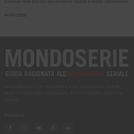
Common Side Effects: una paranoia tossica e lucida | Animazione
21/07/2026
MONDOSERIE
Una guida critica, per non perdersi. E per scoprire cosa i grandi
show ci svelano delle nostre paure, dei nostri desideri, del nostro
mondo.
Seguici su