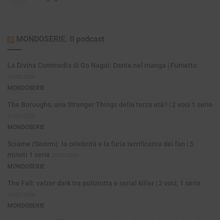
MONDOSERIE. Il podcast
La Divina Commedia di Go Nagai: Dante nel manga | Fumetto
04/08/2026
MONDOSERIE
The Boroughs, una Stranger Things della terza età? | 2 voci 1 serie
31/07/2026
MONDOSERIE
Sciame (Swarm): la celebrità e la furia terrificante dei fan | 5
minuti 1 serie
28/07/2026
MONDOSERIE
The Fall: valzer dark tra poliziotta e serial killer | 2 voci, 1 serie
24/07/2026
MONDOSERIE