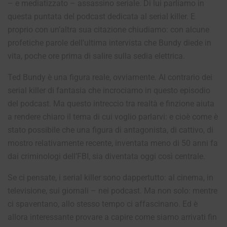
– e mediatizzato – assassino seriale. Di lui parliamo in
questa puntata del podcast dedicata al serial killer. E
proprio con un’altra sua citazione chiudiamo: con alcune
profetiche parole dell’ultima intervista che Bundy diede in
vita, poche ore prima di salire sulla sedia elettrica.
Ted Bundy è una figura reale, ovviamente. Al contrario dei
serial killer di fantasia che incrociamo in questo episodio
del podcast. Ma questo intreccio tra realtà e finzione aiuta
a rendere chiaro il tema di cui voglio parlarvi: e cioè come è
stato possibile che una figura di antagonista, di cattivo, di
mostro relativamente recente, inventata meno di 50 anni fa
dai criminologi dell’FBI, sia diventata oggi così centrale.
Se ci pensate, i serial killer sono dappertutto: al cinema, in
televisione, sui giornali – nei podcast. Ma non solo: mentre
ci spaventano, allo stesso tempo ci affascinano. Ed è
allora interessante provare a capire come siamo arrivati fin