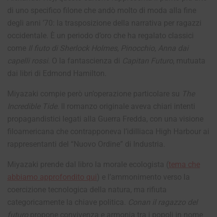
di uno specifico filone che andò molto di moda alla fine
degli anni ’70: la trasposizione della narrativa per ragazzi
occidentale. È un periodo d’oro che ha regalato classici
come
Il fiuto di Sherlock Holmes
,
Pinocchio
,
Anna dai
capelli rossi
. O la fantascienza di
Capitan Futuro
, mutuata
dai libri di Edmond Hamilton.
Miyazaki compie però un’operazione particolare su
The
Incredible Tide
. Il romanzo originale aveva chiari intenti
propagandistici legati alla Guerra Fredda, con una visione
filoamericana che contrapponeva l’idilliaca High Harbour ai
rappresentanti del “Nuovo Ordine” di Industria.
Miyazaki prende dal libro la morale ecologista (
tema che
abbiamo approfondito qui
) e l’ammonimento verso la
coercizione tecnologica della natura, ma rifiuta
categoricamente la chiave politica.
Conan il ragazzo del
futuro
propone convivenza e armonia tra i popoli in nome