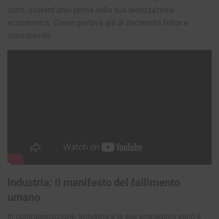
conti, quarant’anni prima della sua teorizzazione
accademica,
Conan
parlava già di decrescita felice e
consapevole.
Industria: il manifesto del fallimento
umano
In contrapposizione, Industria e le sue propaggini sono il