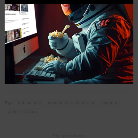
Tags:
animazione
cambiamento climatico
distopia
Uomo e Natura
Post precedente