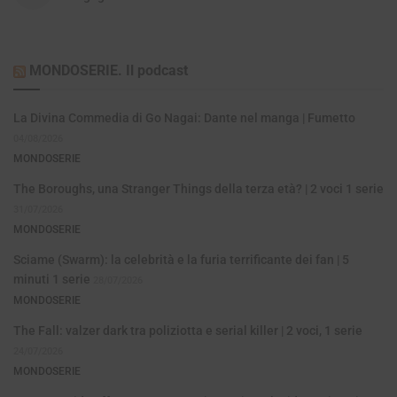
MONDOSERIE. Il podcast
La Divina Commedia di Go Nagai: Dante nel manga | Fumetto
04/08/2026
MONDOSERIE
The Boroughs, una Stranger Things della terza età? | 2 voci 1 serie
31/07/2026
MONDOSERIE
Sciame (Swarm): la celebrità e la furia terrificante dei fan | 5
minuti 1 serie
28/07/2026
MONDOSERIE
The Fall: valzer dark tra poliziotta e serial killer | 2 voci, 1 serie
24/07/2026
MONDOSERIE