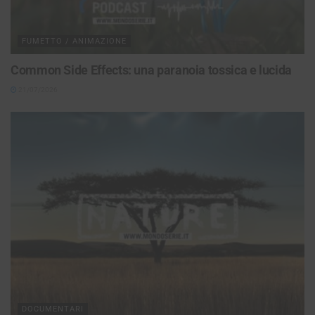
FUMETTO / ANIMAZIONE
Common Side Effects: una paranoia tossica e lucida
21/07/2026
DOCUMENTARI