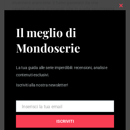
Clos
this
modu
Il meglio di
Mondoserie
Il coautore di Conan:
Isao Takahata
La tua guida alle serie imperdibili: recensioni, analisi e
contenuti esclusivi.
Iscriviti alla nostra newsletter!
Inserisci la tua email
Email
ISCRIVITI