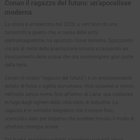
Conan il ragazzo del futuro: un’apocalisse
moderna
La storia è ambientata nel 2028, a vent’anni da una
catastrofica guerra che, a causa delle armi
elettromagnetiche, ha spostato l’asse terrestre. Spazzando
via più di metà della popolazione umana e causando un
innalzamento delle acque che ora sommergono gran parte
della terra.
Conan (il nostro “ragazzo del futuro”) è un preadolescente
dotato di forza e agilità sovrumane. Vive assieme al nonno
nell’isola senza nome, fino all’arrivo di Lana: sua coetanea
in fuga dagli sgherri della città-stato di Industria. La
ragazza è in contatto telepatico con il nonno Rao,
scienziato dato per disperso che avrebbe trovato il modo di
sfruttare l’energia solare.
Tra fughe, macchine volanti, cataclismi naturali, ideali