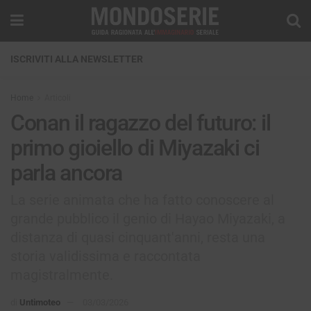
ISCRIVITI ALLA NEWSLETTER
Home
Articoli
Conan il ragazzo del futuro: il
primo gioiello di Miyazaki ci
parla ancora
La serie animata che ha fatto conoscere al
grande pubblico il genio di Hayao Miyazaki, a
distanza di quasi cinquant'anni, resta una
storia validissima e raccontata
magistralmente.
di
Untimoteo
03/03/2026