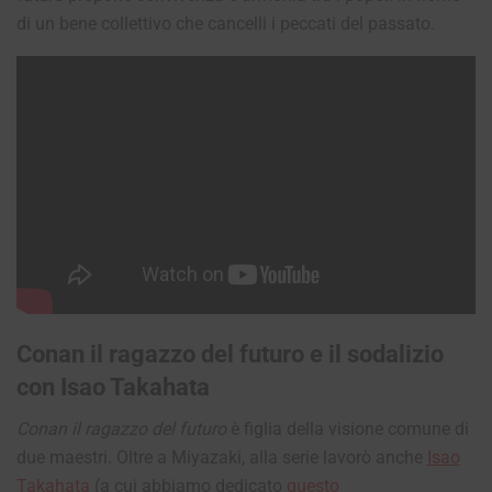
di un bene collettivo che cancelli i peccati del passato.
Conan il ragazzo del futuro e il
sodalizio
con Isao Takahata
Conan il ragazzo del futuro
è figlia della visione comune di
due maestri. Oltre a Miyazaki, alla serie lavorò anche
Isao
Takahata
(a cui abbiamo dedicato
questo