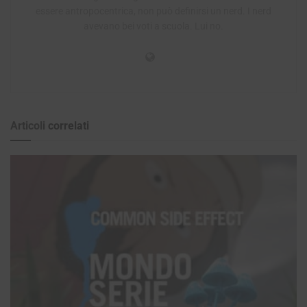
essere antropocentrica, non può definirsi un nerd. I nerd
avevano bei voti a scuola. Lui no.
Articoli
correlati