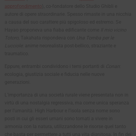
approfondimento
), co-fondatore dello Studio Ghibli e
autore di opere straordinarie. Spesso rimaste in una nicchia
a causa del suo carattere più spigoloso ed estremo. Se
Hayao proponeva una fiaba edificante come
Il mio vicino
Totoro
, Takahata rispondeva con
Una Tomba per le
Lucciole
: anime neorealista post-bellico, straziante e
traumatico.
Eppure, entrambi condividono i temi portanti di
Conan
:
ecologia, giustizia sociale e fiducia nelle nuove
generazioni.
L’importanza di una società rurale viene presentata non in
virtù di una nostalgia regressiva, ma come unica speranza
per l’umanità. High Harbour e l’isola senza nome sono
posti in cui gli esseri umani sono tornati a vivere in
armonia con la natura, utilizzandone le risorse quel tanto
che basta per permettere a tutti una vita dignitosa. In fin dei