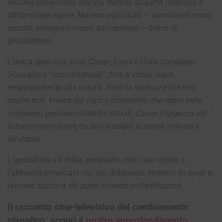
vecchie generazioni devono mettere da parte l’orgoglio e
affidarsi alle nuove. Ma non agli adulti — considerati ormai
corrotti, ambigui o mossi da cupidigia — bensì ai
giovanissimi.
L’unica speranza sono Conan, Lana e i loro compagni.
Sono puri e “soprannaturali”, forti e veloci, legati
empaticamente alla natura. Sono la speranza che non
muore mai. Invece del cupo pessimismo che regna nelle
narrazioni post-apocalittiche attuali,
Conan il ragazzo del
futuro
mostra come da una distopia si possa arrivare a
un’utopia.
L’apocalisse c’è stata, sembrano dire i due registi, e
l’abbiamo provocata noi: ora dobbiamo metterci da parte e
lasciare spazio a chi potrà salvarci dall’estinzione.
Il racconto cine-televisivo del cambiamento
climatico: scopri il
nostro approfondimento