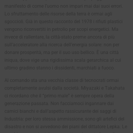
manifesto di come l’uomo non impari mai dai suoi errori.
Lo sfruttamento delle risorse della terra è ormai agli
sgoccioli. Già in questo racconto del 1978 i rifiuti plastici
vengono riconvertiti in petrolio per scopi energetici. Ma
invece di rallentare, la città-stato preme ancora di più
sull’acceleratore alla ricerca dell’energia solare: non per
donare prosperità, ma per il suo uso bellico. È una città
iniqua, dove vige una rigidissima scala gerarchica al cui
ultimo gradino stanno i dissidenti, marchiati a fuoco.
Al comando sta una vecchia classe di tecnocrati ormai
completamente avulsi dalla società. Miyazaki e Takahata
ci ricordano che il “primo male” è sempre opera della
generazione passata. Non facciamoci ingannare dai
camici bianchi e dall’aspetto rassicurante dei saggi di
Industria: per loro stessa ammissione, sono gli artefici del
disastro e non si avvedono dei piani del dittatore Lepka. Le