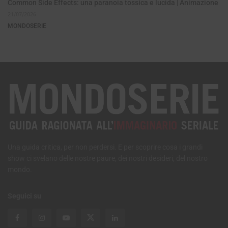
Common Side Effects: una paranoia tossica e lucida | Animazione
21/07/2026
MONDOSERIE
Una guida critica, per non perdersi. E per scoprire cosa i grandi
show ci svelano delle nostre paure, dei nostri desideri, del nostro
mondo.
Seguici su