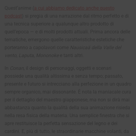
Quest’anime (
a cui abbiamo dedicato anche questo
podcast
) si pregia di una narrazione dal ritmo perfetto e di
una tecnica superiore a qualunque altro prodotto di
quell’epoca — e di molti prodotti attuali. Prima ancora delle
tematiche, emergono quelle caratteristiche estetiche che
porteranno a capolavori come
Nausicaä della Valle del
vento
,
Laputa
,
Mononoke
e tanti altri.
In
Conan
, il design di personaggi, oggetti e scenari
possiede una qualità altissima e senza tempo; passato,
presente e futuro si intrecciano alla perfezione in un quadro
sempre organico, mai dissonante. È nota la maniacale cura
per il dettaglio del maestro giapponese, ma non si dirà mai
abbastanza quanto la qualità della sua animazione risieda
nella resa fisica della materia. Una semplice finestra che si
apre restituisce la perfetta sensazione del legno e dei
cardini. E, più di tutto, le straordinarie macchine volanti, da