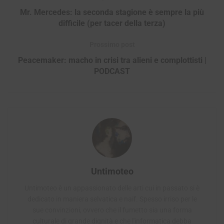
Mr. Mercedes: la seconda stagione è sempre la più
difficile (per tacer della terza)
Prossimo post
Peacemaker: macho in crisi tra alieni e complottisti |
PODCAST
Untimoteo
Untimoteo è un appassionato delle arti cui in passato si è
dedicato in maniera selvatica e naif. Spesso irriso per le
sue convinzioni, ovvero che il fumetto sia una forma
culturale di grande dignità e che l'informatica debba