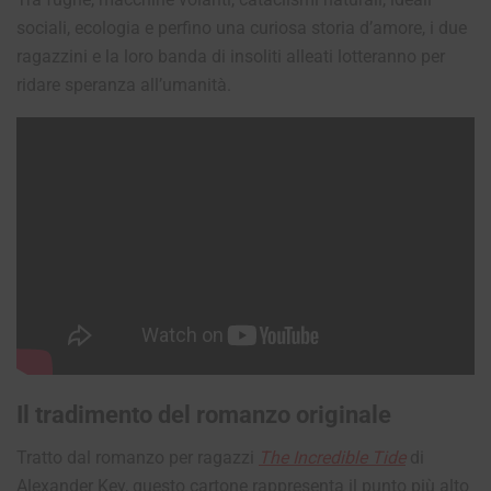
sociali, ecologia e perfino una curiosa storia d’amore, i due
ragazzini e la loro banda di insoliti alleati lotteranno per
ridare speranza all’umanità.
Il tradimento del romanzo originale
Tratto dal romanzo per ragazzi
The Incredible Tide
di
Alexander Key, questo cartone rappresenta il punto più alto