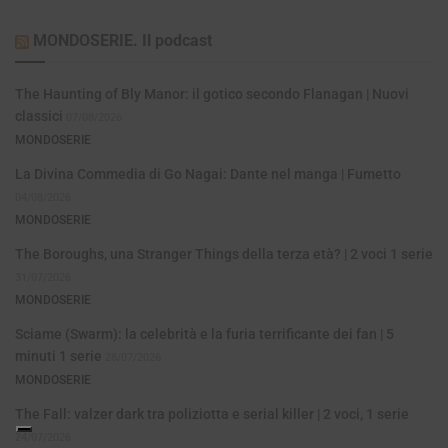
MONDOSERIE. Il podcast
The Haunting of Bly Manor: il gotico secondo Flanagan | Nuovi
classici
07/08/2026
MONDOSERIE
La Divina Commedia di Go Nagai: Dante nel manga | Fumetto
04/08/2026
MONDOSERIE
The Boroughs, una Stranger Things della terza età? | 2 voci 1 serie
31/07/2026
MONDOSERIE
Sciame (Swarm): la celebrità e la furia terrificante dei fan | 5
minuti 1 serie
28/07/2026
MONDOSERIE
The Fall: valzer dark tra poliziotta e serial killer | 2 voci, 1 serie
24/07/2026