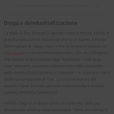
Un post condiviso da Vice President JD Vance (@vp)
Droga e deindustrializzazione
La regia di Ron Howard (il grande nome di mezzo secolo di
grandi produzioni di Hollywood che fu, lo sapete, il Richie
Cunningham di
Happy Days
e che di recente è apparso in
The Studio
)
è visivamente impeccabile, con una fotografia
che cattura la desolazione degli Appalachi – cieli grigi,
case fatiscenti, acciaierie abbandonate nella catastrofe
della deindustrializzazione occidentale – in contrasto con il
verde lussureggiante di Yale. La colonna sonora del
maestro Hans Zimmer, con note malinconiche e accenni
country, amplifica l’atmosfera
Hillbilly Elegy
si propone come uno specchio della più
dimenticata
working class
americana. Tema che collega il