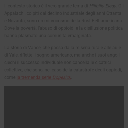
Il contesto storico è il vero grande tema di
Hillbilly Elegy
. Gli
Appalachi, colpiti dal declino industriale degli anni Ottanta
e Novanta, sono un microcosmo della Rust Belt americana.
Dove la povertà, l’abuso di oppioidi e la disillusione politica
hanno plasmato una comunità emarginata.
La storia di Vance, che passa dalla miseria rurale alle aule
di Yale, riflette il sogno americano, ma anche i suoi angoli
ciechi il successo individuale non cancella le cicatrici
collettive, che sono, nel caso della catastrofe degli oppiodi,
come
la tremenda serie
Dopesick
.