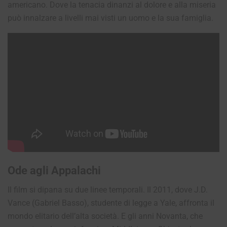
americano. Dove la tenacia dinanzi al dolore e alla miseria
può innalzare a livelli mai visti un uomo e la sua famiglia.
Ode agli Appalachi
Il film si dipana su due linee temporali. Il 2011, dove J.D.
Vance (Gabriel Basso), studente di legge a Yale, affronta il
mondo elitario dell’alta società. E gli anni Novanta, che