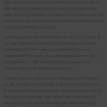
degli ultimi lustri di ritrarre il cuore di una comunità da un
lato sempre più marginalizzata, e decimata dalla strage
degli oppioidi, e dall’altro considerata sempre più come una
popolazione davvero autoctona, una persistente minoranza
indigena dell’America autentica.
La trasposizione del fortunato libro di Vance ha goduto di
un cast stellare guidato da Glenn Close, Amy Adams e
Gabriel Basso. Il film segue la parabola di Vance, un
ragazzo dell’Ohio rurale che si emancipa dalle sue radici
per approdare a Yale. Mentre lotta con il peso di una
famiglia segnata da dipendenze e traumi.
Hillbilly Elegy
è un drammatico
bildungsroman
incentrato
su una famiglia disfunzionale. E al contempo un tentativo
di esplorare l’
ethos
della
working class
americana, la storia
del
forgotten man
degli Stati minori con le sue ferite e il
suo orgoglio, e la sua via di uscita all’interno del sogno