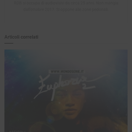
RDB si occupa di audiovisivi da circa 25 anni. Non mangia
dall'ottobre 2017. Si oppone alle zone pedonali.
Articoli
correlati