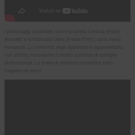
I personaggi secondari, come la sorella Lindsay (Haley
Bennett) e la fidanzata Usha (Freida Pinto), sono meno
sviluppati. La comunità degli Appalachi è rappresentata
con affetto, nonostante il ritratto continuo di famiglie
disfunzionali. Le scene di violenza domestica sono
tragiche ed atroci.