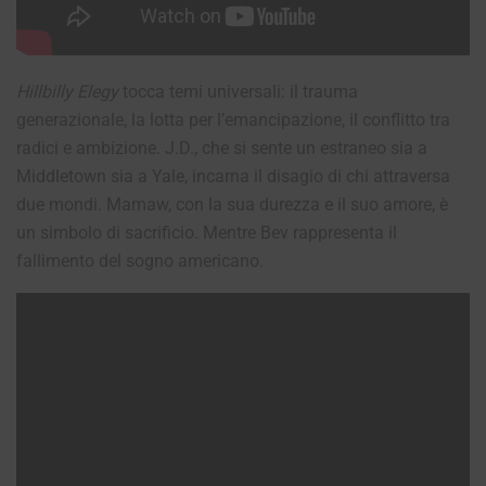
Hillbilly Elegy
tocca temi universali: il trauma
generazionale, la lotta per l’emancipazione, il conflitto tra
radici e ambizione. J.D., che si sente un estraneo sia a
Middletown sia a Yale, incarna il disagio di chi attraversa
due mondi. Mamaw, con la sua durezza e il suo amore, è
un simbolo di sacrificio. Mentre Bev rappresenta il
fallimento del sogno americano.