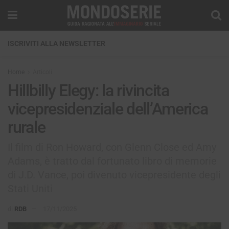
ISCRIVITI ALLA NEWSLETTER
Home
Articoli
Hillbilly Elegy: la rivincita
vicepresidenziale dell’America
rurale
Il film di Ron Howard, con Glenn Close ed Amy
Adams, è tratto dal fortunato libro di memorie
di J.D. Vance, poi divenuto vicepresidente degli
Stati Uniti
di
RDB
17/11/2025