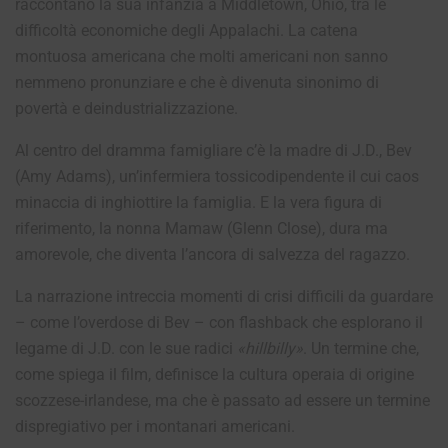
raccontano la sua infanzia a Middletown, Ohio, tra le
difficoltà economiche degli Appalachi. La catena
montuosa americana che molti americani non sanno
nemmeno pronunziare e che è divenuta sinonimo di
povertà e deindustrializzazione.
Al centro del dramma famigliare c’è la madre di J.D., Bev
(Amy Adams), un’infermiera tossicodipendente il cui caos
minaccia di inghiottire la famiglia. E la vera figura di
riferimento, la nonna Mamaw (Glenn Close), dura ma
amorevole, che diventa l’ancora di salvezza del ragazzo.
La narrazione intreccia momenti di crisi difficili da guardare
– come l’overdose di Bev – con flashback che esplorano il
legame di J.D. con le sue radici
«hillbilly»
. Un termine che,
come spiega il film, definisce la cultura operaia di origine
scozzese-irlandese, ma che è passato ad essere un termine
dispregiativo per i montanari americani.