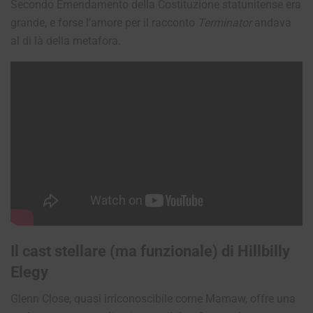
Secondo Emendamento della Costituzione statunitense era
grande, e forse l’amore per il racconto
Terminator
andava
al di là della metafora.
Il cast stellare (ma funzionale) di Hillbilly
Elegy
Glenn Close, quasi irriconoscibile come Mamaw, offre una