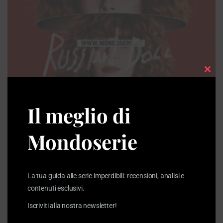
Clos
this
modu
Il meglio di
ARTICOLI
Mondoserie
Russian Doll, una black comedy vertiginosa e
filosofica
05/08/2026
La tua guida alle serie imperdibili: recensioni, analisi e
contenuti esclusivi.
Iscriviti alla nostra newsletter!