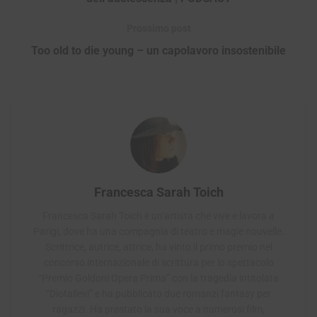
Prossimo post
Too old to die young – un capolavoro insostenibile
Francesca Sarah Toich
Francesca Sarah Toich è un’artista che vive e lavora a
Parigi, dove ha una compagnia di teatro e magie nouvelle.
Scrittrice, autrice, attrice, ha vinto il primo premio nel
concorso internazionale di scrittura per lo spettacolo
“Premio Goldoni Opera Prima” con la tragedia intitolata
“Diotallevi” e ha pubblicato due romanzi fantasy per
ragazzi. Ha prestato la sua voce a numerosi film,