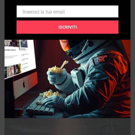
Inserisci la tua email
Email
ISCRIVITI
ARTICOLI
The Strain, pandemia e tirannide vampiresca in New
York City
25/07/2026