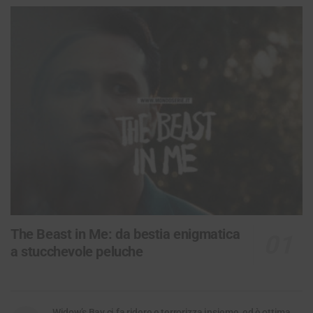
The Beast in Me: da bestia enigmatica
a stucchevole peluche
Widow’s Bay ci fa ridere e terrorizza insieme, ed è ottima