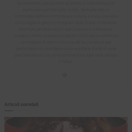
documentari, installazioni artistiche e radiodrammi (in
particolare per RAI radio Italia). Specializzata in
Commedia dell’Arte e letteratura italiana è stata premiata
come migliore giovane interprete della Divina Commedia,
vincendo per due volte il Lauro Dantesco a Ravenna.
Insegna e recita in italiano, inglese e francese in numerose
compagnie di teatro e ricerca, ed ha portato le sue
performance in prestigiosi teatri e gallerie d’arte in varie
parti del mondo tra cui recentemente a New York, Mosca
e Tokyo.
Articoli
correlati