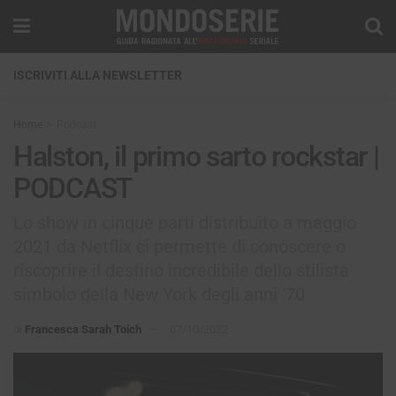
ISCRIVITI ALLA NEWSLETTER
Home
Podcast
Halston, il primo sarto rockstar |
PODCAST
Lo show in cinque parti distribuito a maggio
2021 da Netflix ci permette di conoscere o
riscoprire il destino incredibile dello stilista
simbolo della New York degli anni ‘70
di
Francesca Sarah Toich
07/10/2022