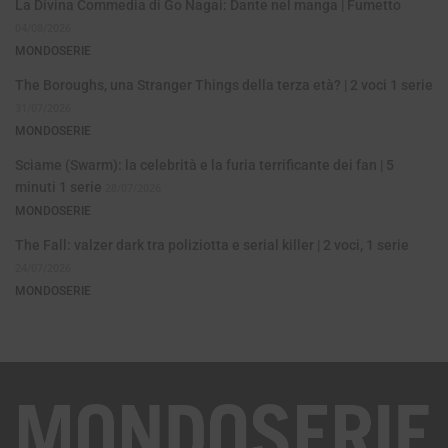
La Divina Commedia di Go Nagai: Dante nel manga | Fumetto
04/08/2026
MONDOSERIE
The Boroughs, una Stranger Things della terza età? | 2 voci 1 serie
31/07/2026
MONDOSERIE
Sciame (Swarm): la celebrità e la furia terrificante dei fan | 5
minuti 1 serie
28/07/2026
MONDOSERIE
The Fall: valzer dark tra poliziotta e serial killer | 2 voci, 1 serie
24/07/2026
MONDOSERIE