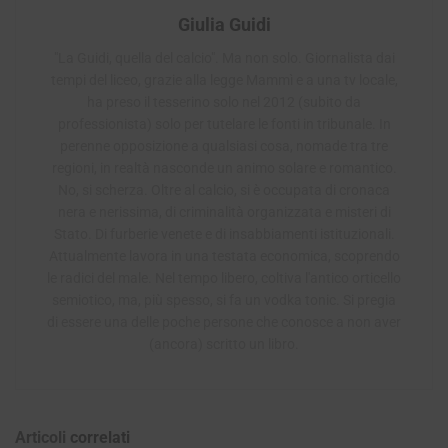
Giulia Guidi
"La Guidi, quella del calcio". Ma non solo. Giornalista dai
tempi del liceo, grazie alla legge Mammì e a una tv locale,
ha preso il tesserino solo nel 2012 (subito da
professionista) solo per tutelare le fonti in tribunale. In
perenne opposizione a qualsiasi cosa, nomade tra tre
regioni, in realtà nasconde un animo solare e romantico.
No, si scherza. Oltre al calcio, si è occupata di cronaca
nera e nerissima, di criminalità organizzata e misteri di
Stato. Di furberie venete e di insabbiamenti istituzionali.
Attualmente lavora in una testata economica, scoprendo
le radici del male. Nel tempo libero, coltiva l'antico orticello
semiotico, ma, più spesso, si fa un vodka tonic. Si pregia
di essere una delle poche persone che conosce a non aver
(ancora) scritto un libro.
Articoli
correlati