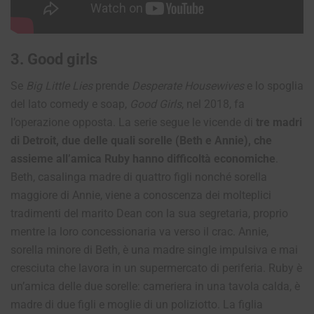
3. Good girls
Se
Big Little Lies
prende
Desperate Housewives
e lo spoglia
del lato comedy e soap,
Good Girls
, nel 2018, fa
l’operazione opposta.
La serie segue le vicende di
tre madri
di Detroit, due delle quali sorelle (Beth e Annie), che
assieme all’amica Ruby hanno difficoltà economiche
.
Beth, casalinga madre di quattro figli nonché sorella
maggiore di Annie, viene a conoscenza dei molteplici
tradimenti del marito Dean con la sua segretaria, proprio
mentre la loro concessionaria va verso il crac. Annie,
sorella minore di Beth, è una madre single impulsiva e mai
cresciuta che lavora in un supermercato di periferia. Ruby è
un’amica delle due sorelle: cameriera in una tavola calda, è
madre di due figli e moglie di un poliziotto. La figlia