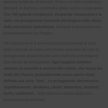
periferia borghese americana. Il tono e lo stile combinano
elementi di dramma, commedia, giallo, satira e soap opera.
Con 180 episodi complessivi,
Desperate Housewives
è la
serie con protagoniste femminili più longeva nella storia
della televisione statunitense
, battendo il record detenuto
precedentemente da
Streghe
.
Per farla breve, in 8 anni succede praticamente di tutto:
dalle zuffe per un uomo all’omicidio nascosto da tutte le
protagoniste, passando per varie morti che coinvolgono
solo alcuni dei protagonisti.
Ogni stagione contiene
almento un omicidio e svariati altri crimini, alla faccia dei
molti che l’hanno (probabilmente senza averla vista)
definita una serie “rosa”. Le protagoniste attraversano,
rispettivamente, alcolismo, aborti, abbandoni, incidenti,
truffe, tradimenti…
nella deliziosa cornice della loro
borghesissima suburbia.