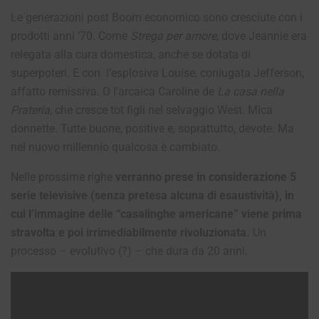
Le generazioni post Boom economico sono cresciute con i
prodotti anni ‘70. Come
Strega per amore
, dove Jeannie era
relegata alla cura domestica, anche se dotata di
superpoteri. E con l’esplosiva Louise, coniugata Jefferson,
affatto remissiva. O l’arcaica Caroline de
La casa nella
Prateria
, che cresce tot figli nel selvaggio West. Mica
donnette. Tutte buone, positive e, soprattutto, devote. Ma
nel nuovo millennio qualcosa è cambiato.
Nelle prossime righe
verranno prese in considerazione 5
serie televisive (senza pretesa alcuna di esaustività), in
cui l’immagine delle “casalinghe americane” viene prima
stravolta e poi irrimediabilmente rivoluzionata.
Un
processo – evolutivo (?) – che dura da 20 anni.