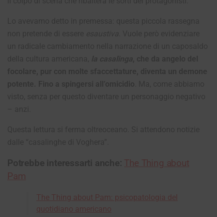
il colpo di scena che ribalterà le sorti dei protagonisti.
Lo avevamo detto in premessa: questa piccola rassegna
non pretende di essere
esaustiva
. V
uole però evidenziare
un radicale cambiamento nella narrazione di un caposaldo
della cultura americana,
la casalinga
, che da angelo del
focolare, pur con molte sfaccettature, diventa un demone
potente. Fino a spingersi all’omicidio
. Ma, come abbiamo
visto, senza per questo diventare un personaggio negativo
– anzi.
Questa lettura si ferma oltreoceano. Si attendono notizie
dalle “casalinghe di Voghera”.
Potrebbe interessarti anche:
The Thing about
Pam
The Thing about Pam: psicopatologia del
quotidiano americano