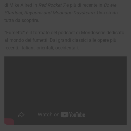
di Mike Allred in
Red Rocket 7
e più di recente in
Bowie –
Stardust, Rayguns and Moonage Daydream
. Una storia
tutta da scoprire.
“Fumetto” è il formato del podcast di Mondoserie dedicato
al mondo dei fumetti. Dai grandi classici alle opere più
recenti. Italiani, orientali, occidentali.