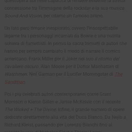
quest’opera sta nelle capacità di rendere evidente la stretta
connessione tra l’immagine della rockstar e la sua musica.
Sound And Vision
, per citarne un famoso brano.
Un lato però rimane inesplorato, ovvero l’insospettabile
legame tra i personaggi incarnati da Bowie e una nutrita
schiera di fumettisti. In primis la sacra trimurti di autori che
hanno per sempre cambiato il modo di narrare il comics
americano. Frank Miller per il Joker nel suo
Il ritorno del
cavaliere oscuro
. Alan Moore per il Dottor Manhattan di
Watchmen
. Neil Gaiman per il Lucifer Morningstar di
The
Sandman
.
Poi i più celebrati autori contemporanei come Grant
Morrison o Kieron Gillen e Jamie McKelvie con il recente
The Wicked + The Divine
. Infine, il grande numero di opere
dedicate direttamente alla vita del Duca Bianco. Da Nejib a
Richard Kleist, passando per Lorenzo Bianchi fino al