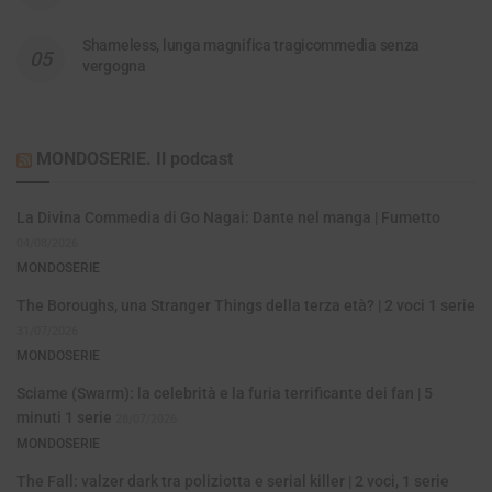
Shameless, lunga magnifica tragicommedia senza
vergogna
MONDOSERIE. Il podcast
La Divina Commedia di Go Nagai: Dante nel manga | Fumetto
04/08/2026
MONDOSERIE
The Boroughs, una Stranger Things della terza età? | 2 voci 1 serie
31/07/2026
MONDOSERIE
Sciame (Swarm): la celebrità e la furia terrificante dei fan | 5
minuti 1 serie
28/07/2026
MONDOSERIE
The Fall: valzer dark tra poliziotta e serial killer | 2 voci, 1 serie