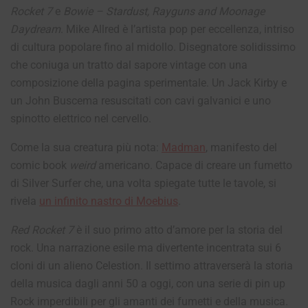
Rocket 7
e
Bowie – Stardust, Rayguns and Moonage
Daydream
. Mike Allred è l’artista pop per eccellenza, intriso
di cultura popolare fino al midollo. Disegnatore solidissimo
che coniuga un tratto dal sapore vintage con una
composizione della pagina sperimentale. Un Jack Kirby e
un John Buscema resuscitati con cavi galvanici e uno
spinotto elettrico nel cervello.
Come la sua creatura più nota:
Madman
, manifesto del
comic book
weird
americano.
Capace di creare un fumetto
di Silver Surfer che, una volta spiegate tutte le tavole, si
rivela
un infinito nastro di Moebius
.
Red Rocket 7
è il suo primo atto d’amore per la storia del
rock. Una narrazione esile ma divertente incentrata sui 6
cloni di un alieno Celestion. Il settimo attraverserà la storia
della musica dagli anni 50 a oggi, con una serie di pin up
Rock imperdibili per gli amanti dei fumetti e della musica.