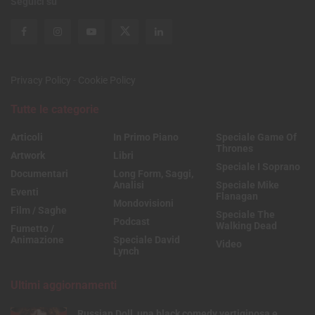
Seguici su
Privacy Policy
-
Cookie Policy
Tutte le categorie
Articoli
In Primo Piano
Speciale Game Of
Thrones
Artwork
Libri
Speciale I Soprano
Documentari
Long Form, Saggi,
Analisi
Speciale Mike
Eventi
Flanagan
Mondovisioni
Film / Saghe
Speciale The
Podcast
Walking Dead
Fumetto /
Animazione
Speciale David
Video
Lynch
Ultimi aggiornamenti
Russian Doll, una black comedy vertiginosa e