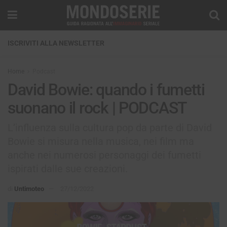
ISCRIVITI ALLA NEWSLETTER
Home
Podcast
David Bowie: quando i fumetti
suonano il rock | PODCAST
L’influenza sulla cultura pop da parte di David
Bowie si misura nella musica, nei film ma
anche nei numerosi personaggi dei fumetti
ispirati dalle sue creazioni.
di
Untimoteo
27/12/2022