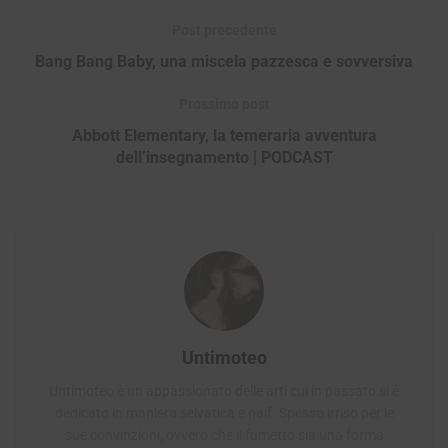
Post precedente
Bang Bang Baby, una miscela pazzesca e sovversiva
Prossimo post
Abbott Elementary, la temeraria avventura
dell’insegnamento | PODCAST
Untimoteo
Untimoteo è un appassionato delle arti cui in passato si è
dedicato in maniera selvatica e naif. Spesso irriso per le
sue convinzioni, ovvero che il fumetto sia una forma