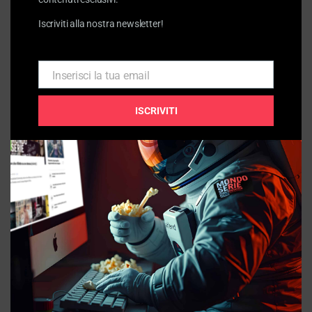
Iscriviti alla nostra newsletter!
Articoli
correlati
Inserisci la tua email
Email
ISCRIVITI
FUMETTO / ANIMAZIONE
La Divina Commedia di Go Nagai: Dante nel manga |
Fumetto