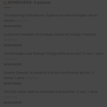
MONDOSERIE. Il podcast
The Haunting of Bly Manor: il gotico secondo Flanagan | Nuovi
classici
07/08/2026
MONDOSERIE
La Divina Commedia di Go Nagai: Dante nel manga | Fumetto
04/08/2026
MONDOSERIE
The Boroughs, una Stranger Things della terza età? | 2 voci 1 serie
31/07/2026
MONDOSERIE
Sciame (Swarm): la celebrità e la furia terrificante dei fan | 5
minuti 1 serie
28/07/2026
MONDOSERIE
The Fall: valzer dark tra poliziotta e serial killer | 2 voci, 1 serie
24/07/2026
MONDOSERIE