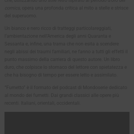
che, utilizzando uno stile retrò ispirato al periodo d’oro dei
comics
, opera una profonda critica al mito a stelle e strisce
del superuomo.
Un bianco e nero ricco di tratteggi particolareggiati,
l’ambientazione nell’America degli anni Quaranta e
Sessanta e, infine, una trama che non esita a scendere
negli abissi dei traumi familiari, ne fanno a tutti gli effetti il
punto massimo della carriera di questo autore.
Un libro
duro, che colpisce lo stomaco del lettore con spietatezza e
che ha bisogno di tempo per essere letto e assimilato.
“Fumetto” è il formato del podcast di Mondoserie dedicato
al mondo dei fumetti. Dai grandi classici alle opere più
recenti. Italiani, orientali, occidentali.