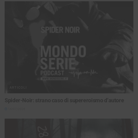
ARTICOLI
Spider-Noir: strano caso di supereroismo d’autore
14/07/2026