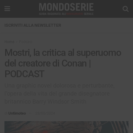
ISCRIVITI ALLA NEWSLETTER
Home
Podcast
Mostri, la critica al superuomo
del creatore di Conan |
PODCAST
Una graphic novel dolorosa e perturbante,
l’opera della vita del grande disegnatore
britannico Barry Windsor Smith
di
Untimoteo
28/05/2024