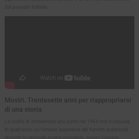
dal passato torbido.
Mostri. Trentasette anni per riappropriarsi
di una storia
La scelta di ambientare una parte nel 1964 non è casuale.
In quell’anno un famoso supereroe dei fumetti pubblicati
durante la seconda guerra mondiale, ovvero
Capitan