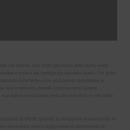
 vita grama. Una notte, per ironia della sorte, viene
lker e invasa dal famigerato baccello alieno. Per poter
ncentrarsi sulle ferite e non può quindi completare la
a se è in pericolo, prende il sopravvento l’ospite.
la sua specie tramutando metà del viso di Su-in nel solito
omparto di effetti speciali, la narrazione rimane molto in
lismo bene male, senza raggiungere la complessità di