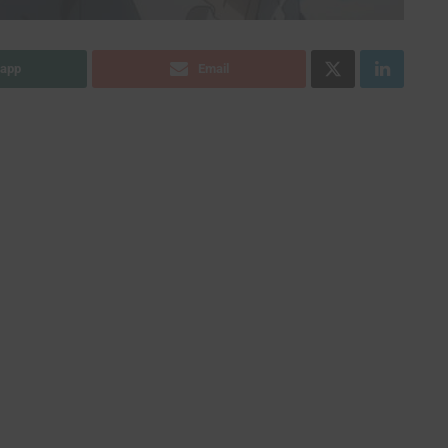
app
Email