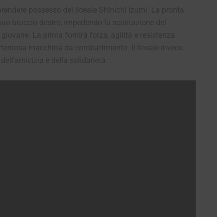
 prendere possesso del liceale Shinichi Izumi. La pronta
 suo braccio destro, impedendo la sostituzione del
il giovane. La prima fornirà forza, agilità e resistenza
tentosa macchina da combattimento. Il liceale invece
dell’amicizia e della solidarietà.