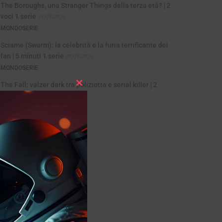
The Boroughs, una Stranger Things della terza età? | 2
voci 1 serie
31/07/2026
MONDOSERIE
Sciame (Swarm): la celebrità e la furia terrificante dei
fan | 5 minuti 1 serie
28/07/2026
MONDOSERIE
The Fall: valzer dark tra poliziotta e serial killer | 2
Close
voci, 1 serie
24/07/2026
this
MONDOSERIE
module