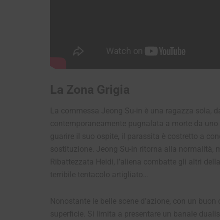
La Zona Grigia
La commessa Jeong Su-in è una ragazza sola, dalla
contemporaneamente pugnalata a morte da uno sta
guarire il suo ospite, il parassita è costretto a co
sostituzione. Jeong Su-in ritorna alla normalità, m
Ribattezzata Heidi, l’aliena combatte gli altri del
terribile tentacolo artigliato…
Nonostante le belle scene d’azione, con un buon c
superficie. Si limita a presentare un banale dua