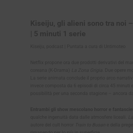
Kiseiju, gli alieni sono tra no
| 5 minuti 1 serie
Kiseiju, podcast | Puntata a cura di Untimoteo
Netflix propone ora due prodotti derivativi del m
coreana (K-Drama)
La Zona Grigia
. Due opere mol
La serie animata conclude il proprio arco narrati
invece composta da 6 episodi di circa 45 minuti e
possibilità per una seconda stagione – ancora 
Entrambi gli show mescolano horror e fantasci
qualche ingenuità data dalle atmosfere liceali.
La
autore del cult horror
Train to Busan
e della preg
rimanendo per lo più in superficie.