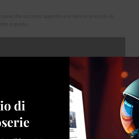
doserie che racconta appunto una serie in poco più di
itti al punto.
io di
serie