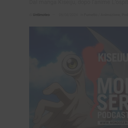
Dal manga Kiseiju, dopo l’anime L’ospit
di
Untimoteo
06/08/2024
in
Fumetto / Animazione
,
Pod