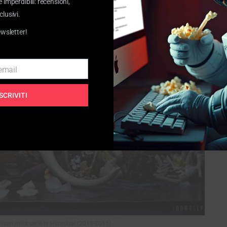
e imperdibili: recensioni,
clusivi.
ewsletter!
 email
ISCRIVITI
elsen nella serie tv Hannibal (2013-2015)