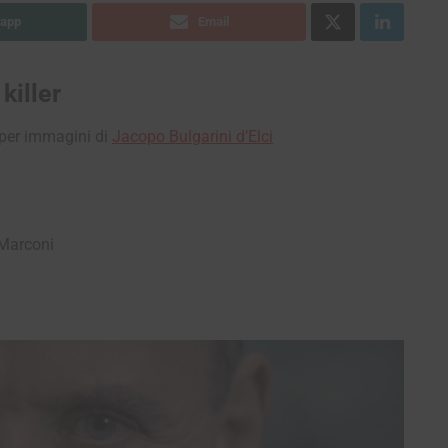
app
Email
killer
per immagini di
Jacopo Bulgarini d’Elci
o Marconi