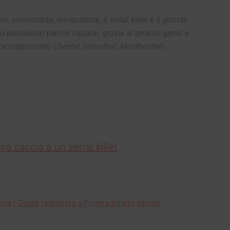
, onnisciente, onnipotente, il serial killer è il grande
ù pericoloso perché capace, grazie al proprio genio e
raccapriccianti (
Dexter
,
Hannibal, Mindhunter
).
iva caccia a un serial killer
ie | Guida ragionata all’immaginario seriale