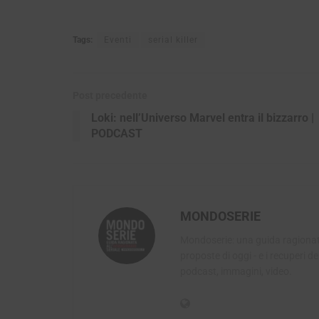
Tags:
Eventi
serial killer
Post precedente
Loki: nell’Universo Marvel entra il bizzarro |
PODCAST
MONDOSERIE
Mondoserie: una guida ragionata 
proposte di oggi - e i recuperi del
podcast, immagini, video.