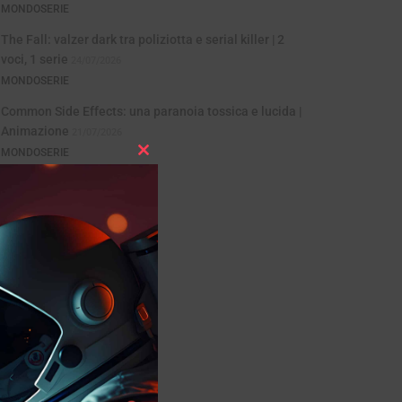
MONDOSERIE
The Fall: valzer dark tra poliziotta e serial killer | 2
voci, 1 serie
24/07/2026
MONDOSERIE
Common Side Effects: una paranoia tossica e lucida |
Animazione
21/07/2026
MONDOSERIE
Close
this
module