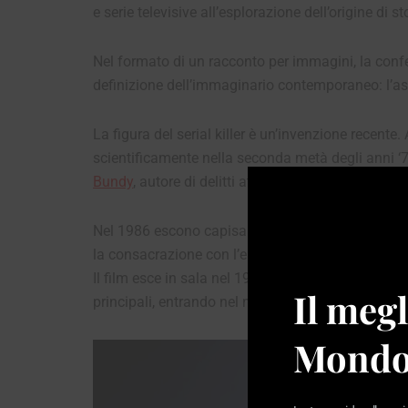
e serie televisive all’esplorazione dell’origine di s
Nel formato di un racconto per immagini, la confe
definizione dell’immaginario contemporaneo: l’as
La figura del serial killer è un’invenzione recente.
scientificamente nella seconda metà degli anni ‘
Bundy
, autore di delitti atroci.
Nel 1986 escono capisaldi del genere come
Manh
la consacrazione con l’enorme successo de
Il si
Il film esce in sala nel 1991, lo stesso anno in cu
Il megl
principali, entrando nel mito popolare.
Mondo