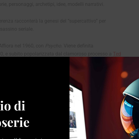
torie, personaggi, archetipi, idee, modelli narrativi.
renza racconterà la genesi del “supercattivo” per
sassino seriale.
 Affiora nel 1960, con
Psycho
. Viene definita
70, e subito popolarizzata dal clamoroso processo a
Ted
unter
,
Henry pioggia di sangue
,
The Hitcher
… e poi arriva
lenzio degli innocenti
, tratto dal romanzo di Thomas Harris.
i viene pubblicato
American Psycho
, e vince i 5 Oscar
io di
serie