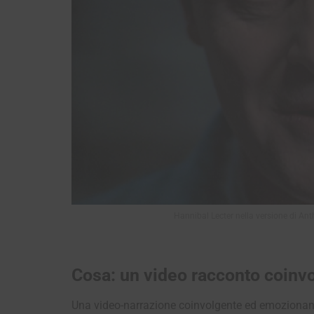
Hannibal Lecter nella versione di Anth
Cosa: un video racconto coinv
Una video-narrazione coinvolgente ed emozionante