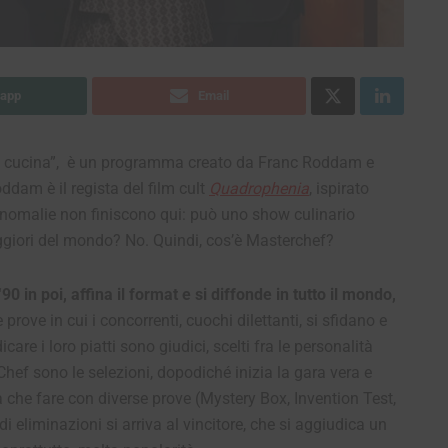
app
Email
di cucina”, è un programma creato da Franc Roddam e
dam è il regista del film cult
Quadrophenia
, ispirato
 anomalie non finiscono qui: può uno show culinario
ggiori del mondo? No. Quindi, cos’è Masterchef?
90 in poi, affina il format e si diffonde in tutto il mondo,
prove in cui i concorrenti, cuochi dilettanti, si sfidano e
care i loro piatti sono giudici, scelti fra le personalità
hef sono le selezioni, dopodiché inizia la gara vera e
a che fare con diverse prove (Mystery Box, Invention Test,
i eliminazioni si arriva al vincitore, che si aggiudica un