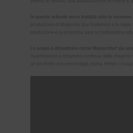
premio in denaro, una pubblicazione di ricette e, 
In questo articolo verrà trattata solo la version
produzione di Magnolia (poi Endemol) e la regia
produzione e la prossima sarà la tredicesima ediz
Lo scopo è dimostrare come
Masterchef sia una
trasmissione a rotazione continua delle stagioni s
un prodotto con personaggi, storia, tempo e luog