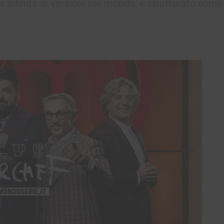
 infinità di versioni nel mondo, è strutturato come 