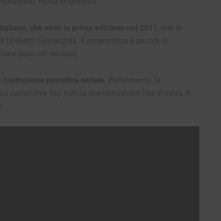
soprattutto, molta popolarità.
e italiana, che vede la prima edizione nel 2011
, con la
 di Umberto Spinazzola. Il programma è ancora in
ione (spin off esclusi).
 costruzione narrativa seriale
. Banalmente, la
ui canali free Sky non fa che dimostrare che si tratta di
o.