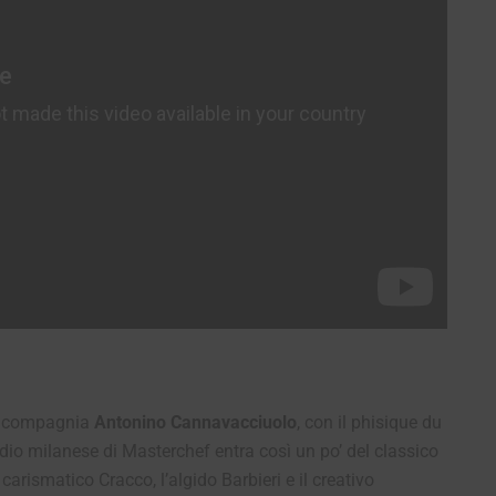
ta compagnia
Antonino Cannavacciuolo
, con il phisique du
udio milanese di Masterchef entra così un po’ del classico
rismatico Cracco, l’algido Barbieri e il creativo