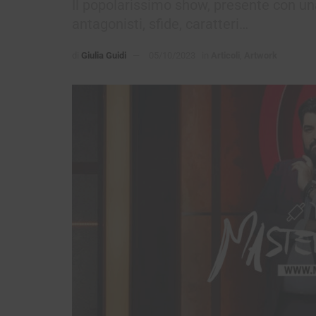
Il popolarissimo show, presente con una
antagonisti, sfide, caratteri…
di
Giulia Guidi
05/10/2023
in
Articoli
,
Artwork