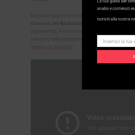
La tua guida alle seri
analisi e contenuti es
Nei primi quattro anni (dal 2011 al 2014), il terz
Iscriviti alla nostra n
Cracco e Joe Bastianich
. All’epoca era prorompen
aggressività, e le prime edizioni italiane sono caratt
tenutario delle tradizioni, Cracco “il duro”, Bastian
Inserisci la tua
Email
adesso su Youtube
).