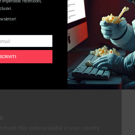
e imperdibili: recensioni,
clusivi.
etto dei giudici era composto da
Bruno Barbieri, Carlo
ewsletter!
te lo stile di
Gordon Ramsay
, noto per la sua
erizzate da tre stili di “cattiveria” diversi: Barbieri il
ich “il pazzo” (
i suoi lanci di piatti sono popolari ancora
 email
ISCRIVITI