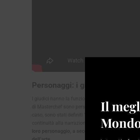
Personaggi: i giudici delle pri
I giudici hanno la funzione di valutare i piatti dei
Il megl
di Masterchef sono personaggi noti nel mondo dell
caso, sono stati definiti “starchef”. Nel corso de
Mondo
continuità alla narrazione.
Sono loro i punti ferm
loro personaggio, a seconda delle combinazioni
dell’arte.