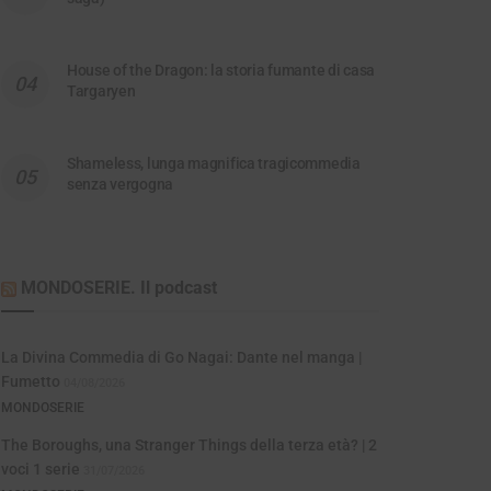
House of the Dragon: la storia fumante di casa
Targaryen
Shameless, lunga magnifica tragicommedia
senza vergogna
MONDOSERIE. Il podcast
La Divina Commedia di Go Nagai: Dante nel manga |
Fumetto
04/08/2026
MONDOSERIE
The Boroughs, una Stranger Things della terza età? | 2
voci 1 serie
31/07/2026