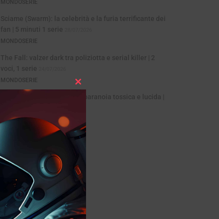
MONDOSERIE
Sciame (Swarm): la celebrità e la furia terrificante dei
fan | 5 minuti 1 serie
28/07/2026
MONDOSERIE
The Fall: valzer dark tra poliziotta e serial killer | 2
voci, 1 serie
24/07/2026
MONDOSERIE
Close
Common Side Effects: una paranoia tossica e lucida |
this
Animazione
21/07/2026
module
MONDOSERIE