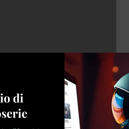
me stagioni
 concorrenti e deciderne le sorti. Come anticipato, i giudici
io di
’alta cucina italiana che si adattano allo scopo: non a
gli anni i volti sono cambiati, ma non troppo, dando così
serie
i del programma. Quello che è cambiato è il loro ruolo, il
 dei caratteri. Esattamente come nella commedia