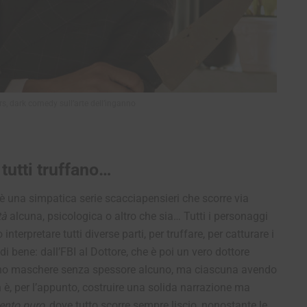
, dark comedy sull’arte dell’inganno
tutti truffano…
è una simpatica serie scacciapensieri che scorre via
tà
alcuna, psicologica o altro che sia… Tutti i personaggi
interpretare tutti diverse parti, per truffare, per catturare i
badi bene: dall’FBI al Dottore, che è poi un vero dottore
ssano maschere senza spessore alcuno, ma ciascuna avendo
 è, per l’appunto, costruire una solida narrazione ma
mento puro
, dove tutto scorre sempre liscio, nonostante le