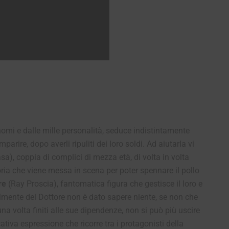
 nomi e dalle mille personalità, seduce indistintamente
arire, dopo averli ripuliti dei loro soldi. Ad aiutarla vi
a), coppia di complici di mezza età, di volta in volta
toria che viene messa in scena per poter spennare il pollo
re
(Ray Proscia), fantomatica figura che gestisce il loro e
uralmente del Dottore non è dato sapere niente, se non che
 una volta finiti alle sue dipendenze, non si può più uscire
cativa espressione che ricorre tra i protagonisti della