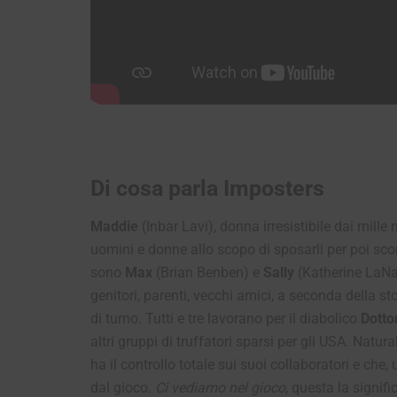
Di cosa parla Imposters
Maddie
(Inbar Lavi), donna irresistibile dai mille
uomini e donne allo scopo di sposarli per poi scomp
sono
Max
(Brian Benben) e
Sally
(Katherine LaNas
genitori, parenti, vecchi amici, a seconda della s
di turno. Tutti e tre lavorano per il diabolico
Dotto
altri gruppi di truffatori sparsi per gli USA. Nat
ha il controllo totale sui suoi collaboratori e che,
dal gioco.
Ci vediamo nel gioco
, questa la signifi