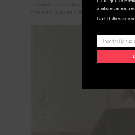
La tua guida alle seri
giacchincravattata
Uma Thurman
,
che così accon
analisi e contenuti es
riferimenti, di tarantiniana memoria!)
Iscriviti alla nostra n
Inserisci la tua
Email