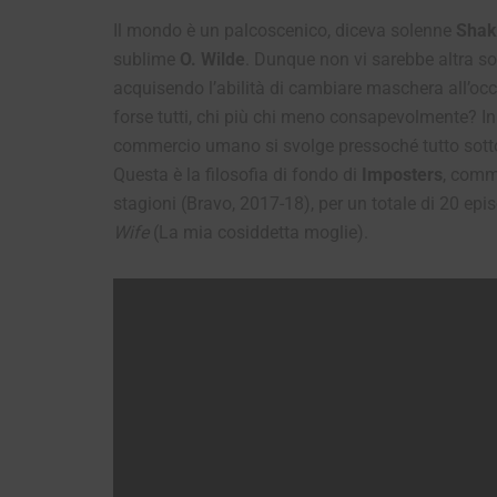
Il mondo è un palcoscenico, diceva solenne
Shak
sublime
O. Wilde
. Dunque non vi sarebbe altra sol
acquisendo l’abilità di cambiare maschera all’oc
forse tutti, chi più chi meno consapevolmente? I
commercio umano si svolge pressoché tutto sotto il 
Questa è la filosofia di fondo di
Imposters
, comm
stagioni (Bravo, 2017-18), per un totale di 20 epis
Wife
(La mia cosiddetta moglie).