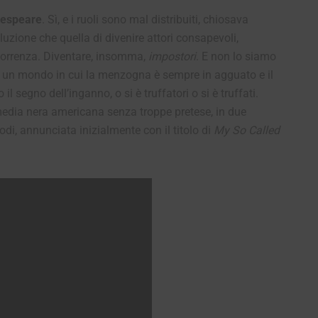
espeare
. Sì, e i ruoli sono mal distribuiti, chiosava
uzione che quella di divenire attori consapevoli,
correnza. Diventare, insomma,
impostori
. E non lo siamo
n un mondo in cui la menzogna è sempre in agguato e il
segno dell’inganno, o si è truffatori o si è truffati.
edia nera americana senza troppe pretese, in due
odi, annunciata inizialmente con il titolo di
My So Called