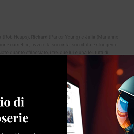
a
(Rob Heaps),
Richard
(Parker Young) e
Julia
(Marianne
mune carnefice, ovvero la succinta, succitata e sfuggente
o quanto sfilacciato, i tre, due lui e una lei, tutti di
ialmente in un comune accordo – trovare e smascherare la
co veri e propri amici. Epperò i nostri tre eroi si
ù, abili truffatori. La novità non dispiacendo, si
ovo inganno amoroso di Maddie.
io di
ù vertiginoso con la messa in campo della tutto sommato
i; con l’amara e sudata ammissione che nessuno dei tre
serie
etto possano fidarsi l’uno degli altri; con il solito
o con prezioso diamante; e,
dulcis in fundo
, con i due sicari
o di questi,
Lenny Cohen
, interpretato da una