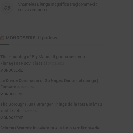
Shameless, lunga magnifica tragicommedia
senza vergogna
MONDOSERIE. Il podcast
The Haunting of Bly Manor: il gotico secondo
Flanagan | Nuovi classici
07/08/2026
MONDOSERIE
La Divina Commedia di Go Nagai: Dante nel manga |
Fumetto
04/08/2026
MONDOSERIE
The Boroughs, una Stranger Things della terza età? | 2
voci 1 serie
31/07/2026
MONDOSERIE
Sciame (Swarm): la celebrità e la furia terrificante dei