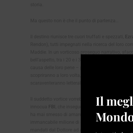
storia.
Ma questo non è che il punto di partenza…
Il destino riunisce tre cuori truffati e spezzati,
Ezr
Rendon), tutti impegnati nella ricerca del loro co
Maddie. In un vorticoso proseguo narrativo, sfacciat
bell’aspetto, tra i 20 e i 30 anni, si legano iniz
causa delle loro pene – per poi diventare poco a po
scopriranno a loro volta, facendo di necessità virt
scaraventeranno letteralmente nel corso del nu
Il megl
Il suddetto vortice vorrebbe diventare ancora pi
innocua
FBI
, che insegue da tempo Dottore e soc
Mondo
ha mai smesso di amare Maddie e che quindi non è d
immancabile milione di dollari, in forma di anell
mandati dal Dottore ad aggiustare le cose (il prim