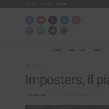
Missione
Redazione
Contatti
HOME
ARTICOLI
VIDEO
Home
Articoli
Imposters, il p
di
Livio Pacella
09/06/2021
in
Articoli
,
Artwork