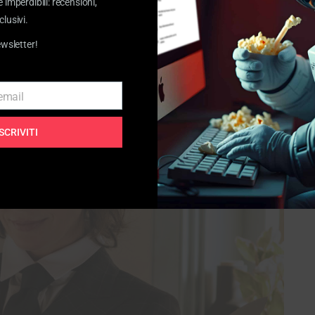
e imperdibili: recensioni,
ciata non può non far venire in mente ben altri
clusivi.
ewsletter!
 email
ISCRIVITI