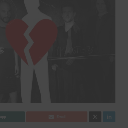
app
Email