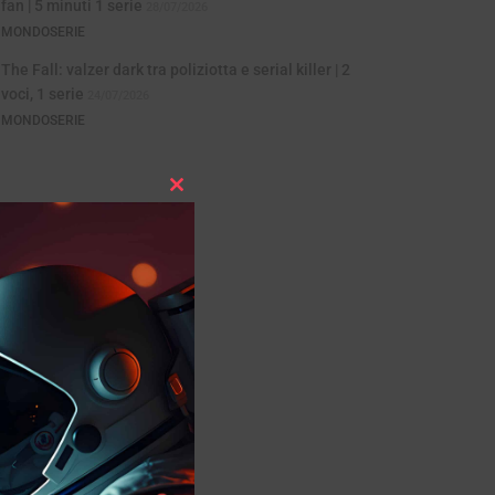
fan | 5 minuti 1 serie
28/07/2026
MONDOSERIE
The Fall: valzer dark tra poliziotta e serial killer | 2
voci, 1 serie
24/07/2026
MONDOSERIE
Close
this
module