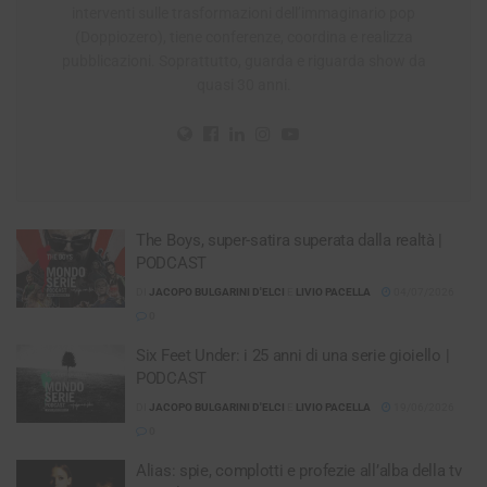
interventi sulle trasformazioni dell’immaginario pop
(Doppiozero), tiene conferenze, coordina e realizza
pubblicazioni. Soprattutto, guarda e riguarda show da
quasi 30 anni.
The Boys, super-satira superata dalla realtà |
PODCAST
DI
JACOPO BULGARINI D'ELCI
E
LIVIO PACELLA
04/07/2026
0
Six Feet Under: i 25 anni di una serie gioiello |
PODCAST
DI
JACOPO BULGARINI D'ELCI
E
LIVIO PACELLA
19/06/2026
0
Alias: spie, complotti e profezie all’alba della tv