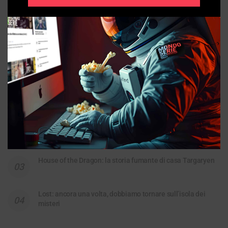
The Beast in Me: da bestia enigmatica
a stucchevole peluche
Widow’s Bay ci fa ridere e terrorizza insieme, ed è ottima
House of the Dragon: la storia fumante di casa Targaryen
Lost: ancora una volta, dobbiamo tornare sull’isola dei
misteri