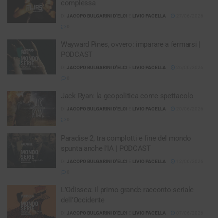
complessa
DI
JACOPO BULGARINI D'ELCI
E
LIVIO PACELLA
27/06/2026
0
Wayward Pines, ovvero: imparare a fermarsi |
PODCAST
DI
JACOPO BULGARINI D'ELCI
E
LIVIO PACELLA
26/06/2026
0
Jack Ryan: la geopolitica come spettacolo
DI
JACOPO BULGARINI D'ELCI
E
LIVIO PACELLA
20/06/2026
0
Paradise 2, tra complotti e fine del mondo
spunta anche l’IA | PODCAST
DI
JACOPO BULGARINI D'ELCI
E
LIVIO PACELLA
12/06/2026
0
L’Odissea: il primo grande racconto seriale
dell’Occidente
DI
JACOPO BULGARINI D'ELCI
E
LIVIO PACELLA
07/06/2026