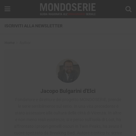
ISCRIVITI ALLA NEWSLETTER
Home
Author
Jacopo Bulgarini d'Elci
Fondatore e direttore del progetto MONDOSERIE, prende
le serie terribilmente sul serio. In una vita precedente è
stato assessore alla cultura della città di Vicenza. In altre
e non meno reali esistenze, si è perso sull’isola di Lost, ha
affrontato i propri gemelli oscuri in Twin Peaks, ha avuto il
cuore spezzato da Breaking Bad. Autore e critico tv, scrive