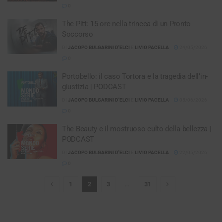
0
The Pitt: 15 ore nella trincea di un Pronto
Soccorso
DI
JACOPO BULGARINI D'ELCI
E
LIVIO PACELLA
24/05/2026
0
Portobello: il caso Tortora e la tragedia dell’in-
giustizia | PODCAST
DI
JACOPO BULGARINI D'ELCI
E
LIVIO PACELLA
05/06/2026
0
The Beauty e il mostruoso culto della bellezza |
PODCAST
DI
JACOPO BULGARINI D'ELCI
E
LIVIO PACELLA
22/05/2026
0
1
2
3
…
31