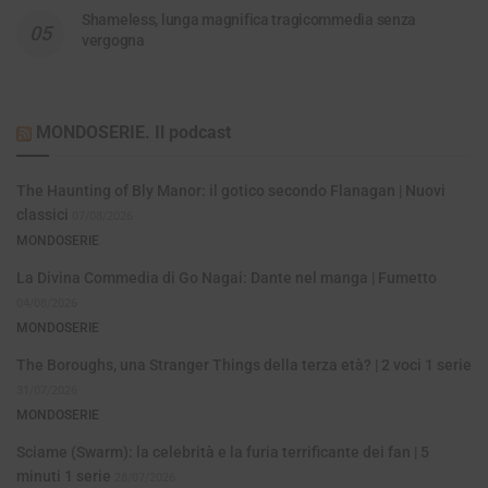
Shameless, lunga magnifica tragicommedia senza
vergogna
MONDOSERIE. Il podcast
The Haunting of Bly Manor: il gotico secondo Flanagan | Nuovi
classici
07/08/2026
MONDOSERIE
La Divina Commedia di Go Nagai: Dante nel manga | Fumetto
04/08/2026
MONDOSERIE
The Boroughs, una Stranger Things della terza età? | 2 voci 1 serie
31/07/2026
MONDOSERIE
Sciame (Swarm): la celebrità e la furia terrificante dei fan | 5
minuti 1 serie
28/07/2026