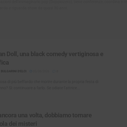
rmazioni dell’immaginario pop (Doppiozero), tiene conferenze, coordina e re
uarda e riguarda show da quasi 30 anni.
an Doll, una black comedy vertiginosa e
fica
BULGARINI D'ELCI
05/08/2026
0
osa di più beffardo che morire durante la propria festa di
o? Sì: continuare a farlo. Se odiate l’attrice...
 ancora una volta, dobbiamo tornare
sola dei misteri