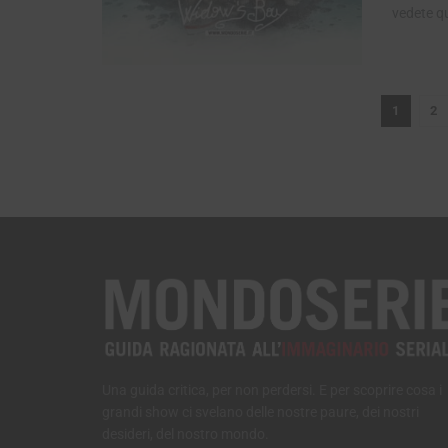
vedete qu
1
2
Una guida critica, per non perdersi. E per scoprire cosa i
grandi show ci svelano delle nostre paure, dei nostri
desideri, del nostro mondo.