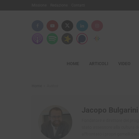
Missione
Redazione
Contatti
HOME
ARTICOLI
VIDEO
Home
Author
Jacopo Bulgarini 
Fondatore e direttore del prog
stato assessore alla cultura del
affrontato i propri gemelli osc