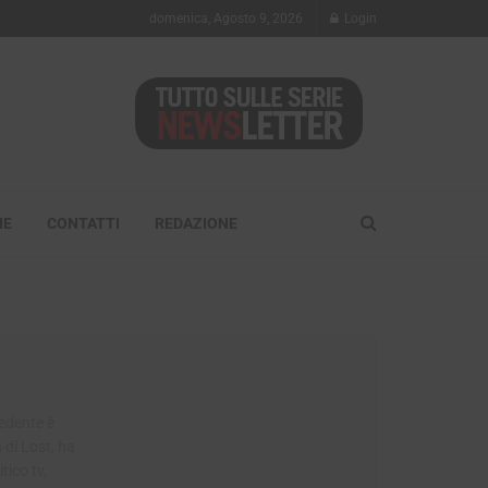
domenica, Agosto 9, 2026
Login
NE
CONTATTI
REDAZIONE
cedente è
a di Lost, ha
tico tv,