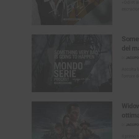
«Odi et a
excrucior
Somet
del m
DI
JACOPO 
Ascolta 
l’orrore 
Widow’
ottim
DI
JACOPO 
Il primo 