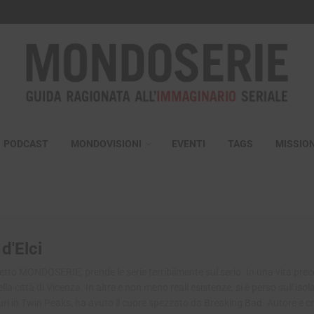
PODCAST
MONDOVISIONI
EVENTI
TAGS
MISSIO
d'Elci
etto MONDOSERIE, prende le serie terribilmente sul serio. In una vita pre
la città di Vicenza. In altre e non meno reali esistenze, si è perso sull’isol
uri in Twin Peaks, ha avuto il cuore spezzato da Breaking Bad. Autore e cri