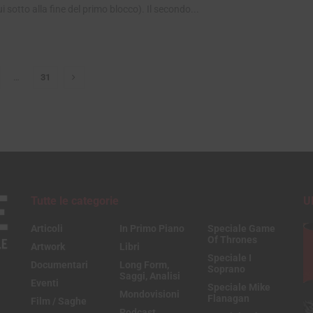
i sotto alla fine del primo blocco). Il secondo...
…
31
Tutte le categorie
U
Articoli
In Primo Piano
Speciale Game
Of Thrones
Artwork
Libri
Speciale I
Documentari
Long Form,
Soprano
Saggi, Analisi
Eventi
Speciale Mike
Mondovisioni
Flanagan
Film / Saghe
Podcast