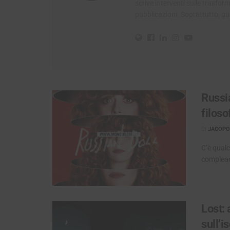
scrive interventi sulle trasfo
pubblicazioni. Soprattutto, g
Russi
filoso
DI
JACOPO 
C’è qualc
compleann
Lost:
sull’i