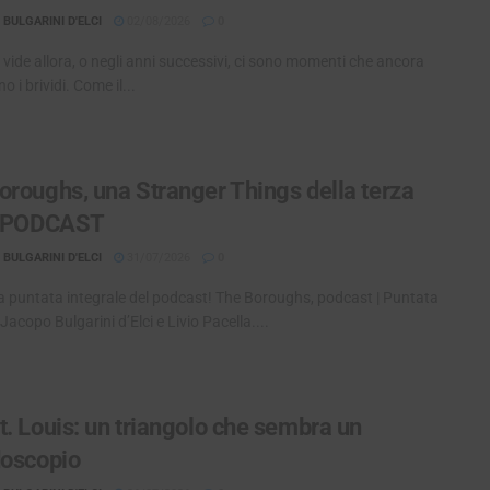
BULGARINI D'ELCI
02/08/2026
0
a vide allora, o negli anni successivi, ci sono momenti che ancora
o i brividi. Come il...
oroughs, una Stranger Things della terza
| PODCAST
BULGARINI D'ELCI
31/07/2026
0
la puntata integrale del podcast! The Boroughs, podcast | Puntata
 Jacopo Bulgarini d’Elci e Livio Pacella....
t. Louis: un triangolo che sembra un
doscopio