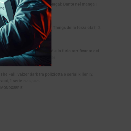
La Divina Commedia di Go Nagai: Dante nel manga |
Fumetto
04/08/2026
MONDOSERIE
The Boroughs, una Stranger Things della terza età? | 2
voci 1 serie
31/07/2026
MONDOSERIE
Sciame (Swarm): la celebrità e la furia terrificante dei
fan | 5 minuti 1 serie
28/07/2026
MONDOSERIE
The Fall: valzer dark tra poliziotta e serial killer | 2
voci, 1 serie
24/07/2026
MONDOSERIE