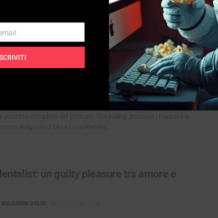
o che, a poche ore di distanza dalla visione, già non mi ricordo più
sce The Bear,...
 email
ISCRIVITI
lling, il delitto che non finisce mai |
AST
BULGARINI D'ELCI
06/08/2026
0
a puntata completa del podcast The Killing, podcast | Puntata a
acopo Bulgarini d’Elci e Livio Pacella....
ntalist: un guilty pleasure tra amore e
BULGARINI D'ELCI
18/07/2026
0