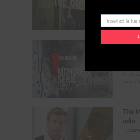
Se vi dic
come fini
Inserisci la tua
Email
The Ki
PODC
DI
JACOPO 
Ascolta l
cura di J
The Me
odio
DI
JACOPO 