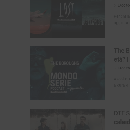
DI
JACOPO 
Per chi l
oggi dann
The B
età? 
DI
JACOPO 
Ascolta 
a cura di
DTF S
calei