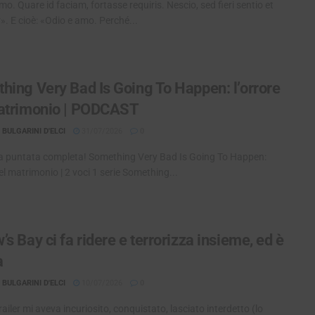
mo. Quare id faciam, fortasse requiris. Nescio, sed fieri sentio et
». E cioè: «Odio e amo. Perché...
hing Very Bad Is Going To Happen: l’orrore
atrimonio | PODCAST
BULGARINI D'ELCI
31/07/2026
0
la puntata completa! Something Very Bad Is Going To Happen:
del matrimonio | 2 voci 1 serie Something...
s Bay ci fa ridere e terrorizza insieme, ed è
a
BULGARINI D'ELCI
10/07/2026
0
trailer mi aveva incuriosito, conquistato, lasciato interdetto (lo