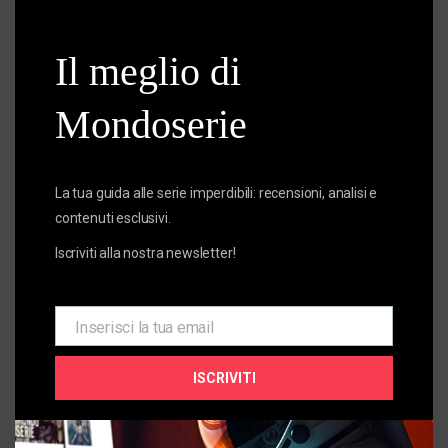
this
ieri e di oggi ci svelano sul mondo.
modu
Il meglio di
I più letti della settimana
Mondoserie
La tua guida alle serie imperdibili: recensioni, analisi e
contenuti esclusivi.
Iscriviti alla nostra newsletter!
Inserisci la tua email
Email
ISCRIVITI
The Beast in Me: da bestia enigmatica