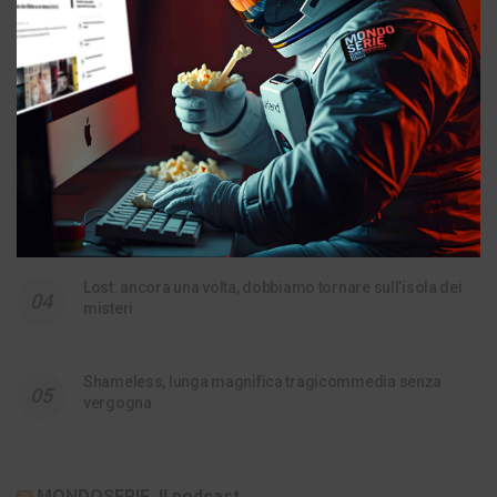
a stucchevole peluche
Widow’s Bay ci fa ridere e terrorizza insieme, ed è ottima
House of the Dragon: la storia fumante di casa
Targaryen
Lost: ancora una volta, dobbiamo tornare sull’isola dei
misteri
Shameless, lunga magnifica tragicommedia senza
vergogna
MONDOSERIE. Il podcast