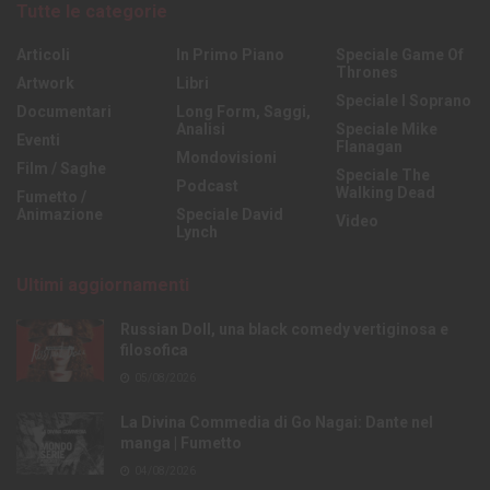
Tutte le categorie
Articoli
In Primo Piano
Speciale Game Of
Thrones
Artwork
Libri
Speciale I Soprano
Documentari
Long Form, Saggi,
Analisi
Speciale Mike
Eventi
Flanagan
Mondovisioni
Film / Saghe
Speciale The
Podcast
Walking Dead
Fumetto /
Animazione
Speciale David
Video
Lynch
Ultimi aggiornamenti
Russian Doll, una black comedy vertiginosa e
filosofica
05/08/2026
La Divina Commedia di Go Nagai: Dante nel
manga | Fumetto
04/08/2026