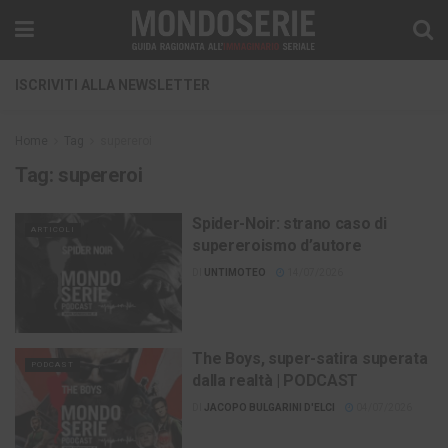
ISCRIVITI ALLA NEWSLETTER
Home
Tag
supereroi
Tag:
supereroi
Spider-Noir: strano caso di
ARTICOLI
supereroismo d’autore
DI
UNTIMOTEO
14/07/2026
The Boys, super-satira superata
PODCAST
dalla realtà | PODCAST
DI
JACOPO BULGARINI D'ELCI
04/07/2026