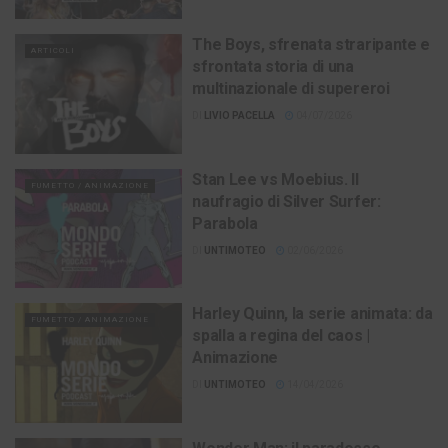
The Boys, sfrenata straripante e
ARTICOLI
sfrontata storia di una
multinazionale di supereroi
DI
LIVIO PACELLA
04/07/2026
Stan Lee vs Moebius. Il
FUMETTO / ANIMAZIONE
naufragio di Silver Surfer:
Parabola
DI
UNTIMOTEO
02/06/2026
Harley Quinn, la serie animata: da
FUMETTO / ANIMAZIONE
spalla a regina del caos |
Animazione
DI
UNTIMOTEO
14/04/2026