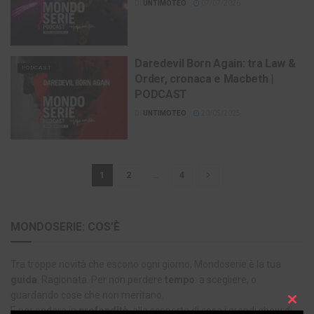
DI
UNTIMOTEO
07/07/2026
Daredevil Born Again: tra Law &
PODCAST
Order, cronaca e Macbeth |
PODCAST
DI
UNTIMOTEO
20/05/2025
1
2
…
4
MONDOSERIE: COS’È
Tra troppe novità che escono ogni giorno, Mondoserie è la tua
guida
. Ragionata. Per non perdere
tempo
: a scegliere, o
guardando cose che non meritano.
Clos
E per andare in
profondità
, alla scoperta di cosa i grandi show di