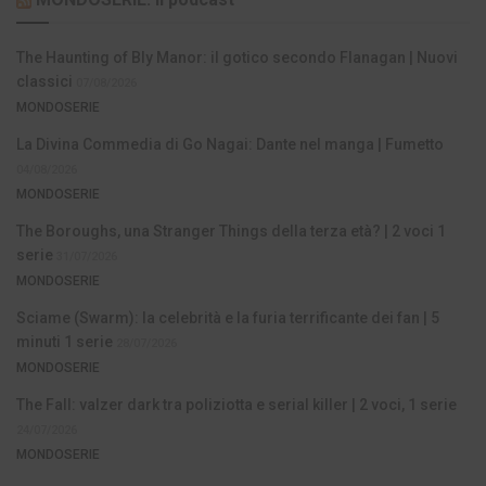
The Haunting of Bly Manor: il gotico secondo Flanagan | Nuovi
classici
07/08/2026
MONDOSERIE
La Divina Commedia di Go Nagai: Dante nel manga | Fumetto
04/08/2026
MONDOSERIE
The Boroughs, una Stranger Things della terza età? | 2 voci 1
serie
31/07/2026
MONDOSERIE
Sciame (Swarm): la celebrità e la furia terrificante dei fan | 5
minuti 1 serie
28/07/2026
MONDOSERIE
The Fall: valzer dark tra poliziotta e serial killer | 2 voci, 1 serie
24/07/2026
MONDOSERIE