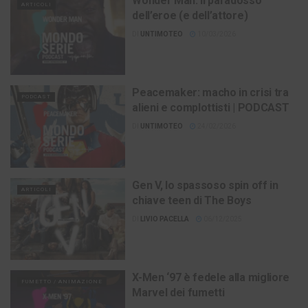
Wonder Man: il paradosso
ARTICOLI
dell’eroe (e dell’attore)
DI
UNTIMOTEO
10/03/2026
Peacemaker: macho in crisi tra
PODCAST
alieni e complottisti | PODCAST
DI
UNTIMOTEO
24/02/2026
Gen V, lo spassoso spin off in
ARTICOLI
chiave teen di The Boys
DI
LIVIO PACELLA
06/12/2025
X-Men ‘97 è fedele alla migliore
FUMETTO / ANIMAZIONE
Marvel dei fumetti