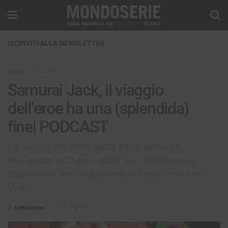
ISCRIVITI ALLA NEWSLETTER
Home
Podcast
Samurai Jack, il viaggio
dell’eroe ha una (splendida)
fine| PODCAST
La quinta stagione della serie animata,
realizzata a 12 anni dalla fine della quarta, è
finalmente arrivata anche in Italia su Prime
Video
di
Untimoteo
06/02/2022