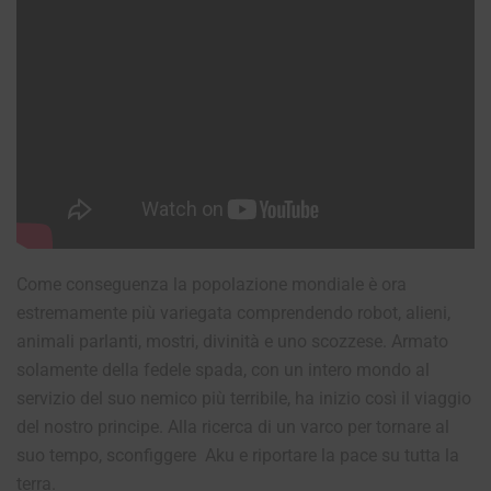
Come conseguenza la popolazione mondiale è ora
estremamente più variegata comprendendo robot, alieni,
animali parlanti, mostri, divinità e uno scozzese. Armato
solamente della fedele spada, con un intero mondo al
servizio del suo nemico più terribile, ha inizio così il viaggio
del nostro principe. Alla ricerca di un varco per tornare al
suo tempo, sconfiggere Aku e riportare la pace su tutta la
terra.