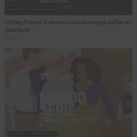
FUMETTO / ANIMAZIONE
Smiling Friends: il sorriso è solo una tregua dall’orrore
quotidiano
30/06/2026
FUMETTO / ANIMAZIONE