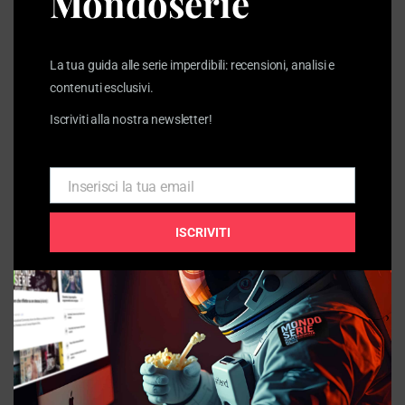
Mondoserie
La tua guida alle serie imperdibili: recensioni, analisi e
contenuti esclusivi.
Iscriviti alla nostra newsletter!
FUMETTO / ANIMAZIONE
Common Side Effects: una paranoia tossica e lucida
Inserisci la tua email
21/07/2026
Email
ISCRIVITI