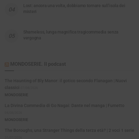
Lost: ancora una volta, dobbiamo tornare sull’isola dei
misteri
Shameless, lunga magnifica tragicommedia senza
vergogna
MONDOSERIE. Il podcast
The Haunting of Bly Manor: il gotico secondo Flanagan | Nuovi
classici
07/08/2026
MONDOSERIE
La Divina Commedia di Go Nagai: Dante nel manga | Fumetto
04/08/2026
MONDOSERIE
The Boroughs, una Stranger Things della terza età? | 2 voci 1 serie
31/07/2026