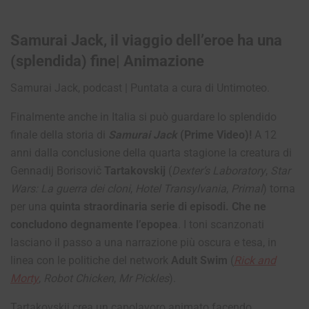
Samurai Jack, il viaggio dell’eroe ha una
(splendida) fine| Animazione
Samurai Jack, podcast | Puntata a cura di Untimoteo.
Finalmente anche in Italia si può guardare lo splendido
finale della storia di
Samurai Jack
(Prime Video)!
A 12
anni dalla conclusione della quarta stagione la creatura di
Gennadij Borisovič
Tartakovskij
(
Dexter’s Laboratory
,
Star
Wars: La guerra dei cloni
,
Hotel Transylvania
,
Primal
) torna
per una
quinta straordinaria serie di episodi. Che ne
concludono degnamente l’epopea
. I toni scanzonati
lasciano il passo a una narrazione più oscura e tesa, in
linea con le politiche del network
Adult Swim
(
Rick and
Morty
,
Robot Chicken
,
Mr Pickles
).
Tartakovskij crea un capolavoro animato facendo