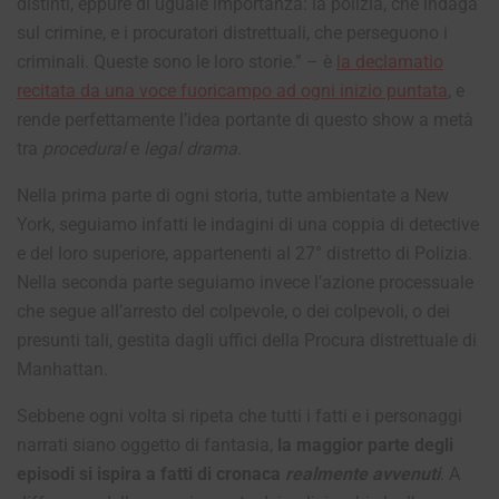
distinti, eppure di uguale importanza: la polizia, che indaga
sul crimine, e i procuratori distrettuali, che perseguono i
criminali. Queste sono le loro storie.” – è
la declamatio
recitata da una voce fuoricampo ad ogni inizio puntata
, e
rende perfettamente l’idea portante di questo show a metà
tra
procedural
e
legal drama
.
Nella prima parte di ogni storia, tutte ambientate a New
York, seguiamo infatti le indagini di una coppia di detective
e del loro superiore, appartenenti al 27° distretto di Polizia.
Nella seconda parte seguiamo invece l’azione processuale
che segue all’arresto del colpevole, o dei colpevoli, o dei
presunti tali, gestita dagli uffici della Procura distrettuale di
Manhattan.
Sebbene ogni volta si ripeta che tutti i fatti e i personaggi
narrati siano oggetto di fantasia,
la maggior parte degli
episodi si ispira a fatti di cronaca
realmente avvenuti
. A