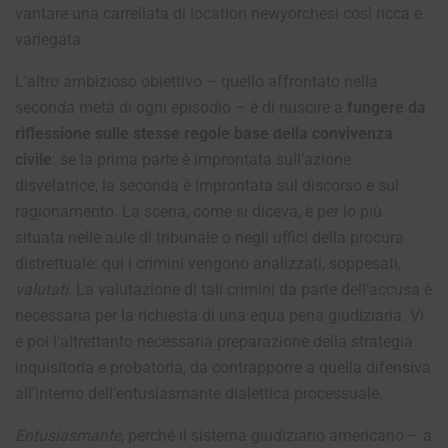
vantare una carrellata di location newyorchesi così ricca e
variegata.
L’altro ambizioso obiettivo – quello affrontato nella
seconda metà di ogni episodio – è di riuscire a
fungere da
riflessione sulle stesse regole base della convivenza
civile
: se la prima parte è improntata sull’azione
disvelatrice, la seconda è improntata sul discorso e sul
ragionamento. La scena, come si diceva, è per lo più
situata nelle aule di tribunale o negli uffici della procura
distrettuale: qui i crimini vengono analizzati, soppesati,
valutati
. La valutazione di tali crimini da parte dell’accusa è
necessaria per la richiesta di una equa pena giudiziaria. Vi
è poi l’altrettanto necessaria preparazione della strategia
inquisitoria e probatoria, da contrapporre a quella difensiva
all’interno dell’entusiasmante dialettica processuale.
Entusiasmante
, perché il sistema giudiziario americano – a