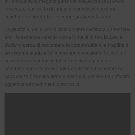
differenza della maggior parte dei polizieschi che l’aveva
preceduto, qui l’esito di indagini e processo non è mai
scontato e, soprattutto, è sempre
problematizzato
.
La giustizia non è semplicisticamente destinata a trionfare,
anzi: le sentenze valendo come fonte di diritto,
in
Law &
Order
si cerca di raccontare la complessità e la fragilità di
un sistema giudiziario in perenne evoluzione
. Così come
si cerca di raccontare il difficile e delicato percorso
costituito dalle stesse indagini, costrette ad avanzare nel
caos senza fine della grande metropoli yankee, tra difficoltà
oggettive e impedimenti burocratici.