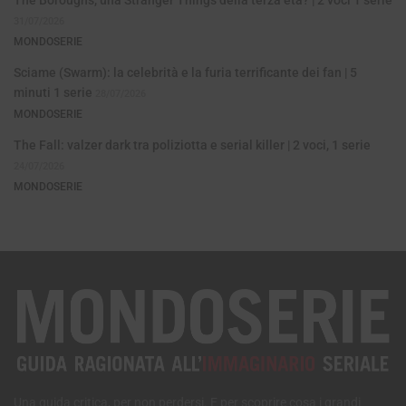
The Boroughs, una Stranger Things della terza età? | 2 voci 1 serie
31/07/2026
MONDOSERIE
Sciame (Swarm): la celebrità e la furia terrificante dei fan | 5
minuti 1 serie
28/07/2026
MONDOSERIE
The Fall: valzer dark tra poliziotta e serial killer | 2 voci, 1 serie
24/07/2026
MONDOSERIE
Una guida critica, per non perdersi. E per scoprire cosa i grandi