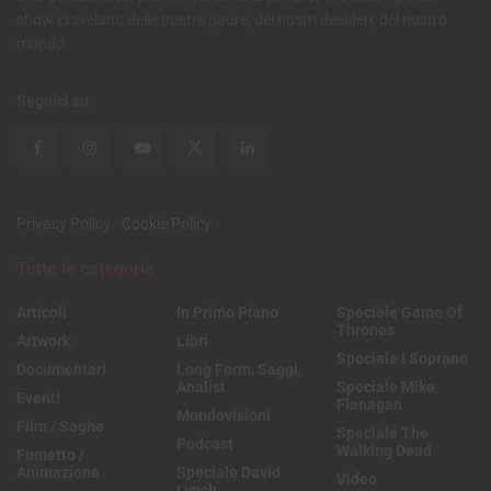
show ci svelano delle nostre paure, dei nostri desideri, del nostro
mondo.
Seguici su
Privacy Policy
-
Cookie Policy
Tutte le categorie
Articoli
In Primo Piano
Speciale Game Of
Thrones
Artwork
Libri
Speciale I Soprano
Documentari
Long Form, Saggi,
Analisi
Speciale Mike
Eventi
Flanagan
Mondovisioni
Film / Saghe
Speciale The
Podcast
Walking Dead
Fumetto /
Animazione
Speciale David
Video
Lynch