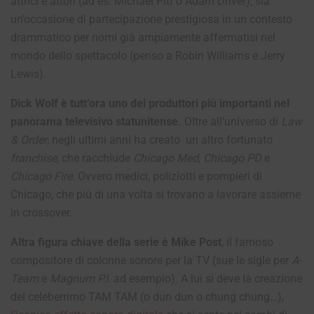
attrici e attori (ad es. Michael Pitt o Adam Driver), sia
un’occasione di partecipazione prestigiosa in un contesto
drammatico per nomi già ampiamente affermatisi nel
mondo dello spettacolo (penso a Robin Williams e Jerry
Lewis).
Dick Wolf è tutt’ora uno dei produttori più importanti nel
panorama televisivo statunitense.
Oltre all’universo di
Law
& Order
, negli ultimi anni ha creato un altro fortunato
franchise
, che racchiude
Chicago Med
,
Chicago PD
e
Chicago Fire.
Ovvero medici, poliziotti e pompieri di
Chicago, che più di una volta si trovano a lavorare assieme
in crossover.
Altra figura chiave della serie è Mike Post
, il famoso
compositore di colonne sonore per la TV (sue le sigle per
A-
Team
e
Magnum P.I.
ad esempio). A lui si deve la creazione
del celeberrimo TAM TAM (o dun dun o chung chung…),