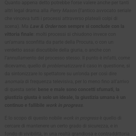
Quanto appena detto potrebbe forse valere anche per tanti
altri legal drama alla
Perry Mason
(l’antico avvocato seriale
che vinceva tutti i processi attraverso plateali colpi di
scena). Ma
Law & Order
non sempre si conclude con la
vittoria finale
: molti processi si chiudono invece con
un’amara sconfitta da parte della Procura, o con un
verdetto assai discutibile della giuria, o anche con
l’annullamento del processo stesso. Il punto è infatti, come
dicevamo, quello di
problematizzare
il caso in questione, sì
da sintonizzare lo spettatore su un’onda per così dire
anomala
di frequenza televisiva, per lo meno fino all’arrivo
di questa serie:
bene e male sono concetti sfumati, la
giustizia giusta è solo un ideale, la giustizia umana è un
continuo e fallibile
work in progress
.
E lo scopo di questo nobile
work in progress
è quello di
cercare di mantenere un certo grado di sicurezza, e in
fondo di vivibilità, in una realtà grandiosa e contraddittoria