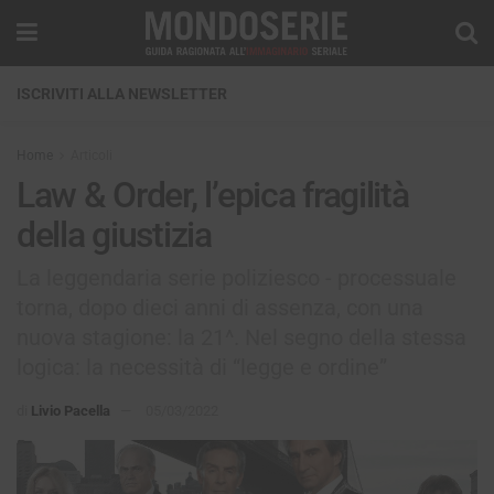
ISCRIVITI ALLA NEWSLETTER
Home
Articoli
Law & Order, l’epica fragilità
della giustizia
La leggendaria serie poliziesco - processuale
torna, dopo dieci anni di assenza, con una
nuova stagione: la 21^. Nel segno della stessa
logica: la necessità di “legge e ordine”
di
Livio Pacella
05/03/2022