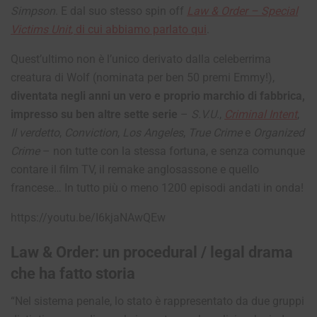
Simpson
. E dal suo stesso spin off
Law & Order – Special
Victims Unit
, di cui abbiamo parlato qui
.
Quest’ultimo non è l’unico derivato dalla celeberrima
creatura di Wolf (nominata per ben 50 premi Emmy!),
diventata negli anni un vero e proprio marchio di fabbrica,
impresso su ben altre sette serie
–
S.V.U.
,
Criminal Intent
,
Il verdetto
,
Conviction
,
Los Angeles
,
True Crime
e
Organized
Crime
– non tutte con la stessa fortuna, e senza comunque
contare il film TV, il remake anglosassone e quello
francese… In tutto più o meno 1200 episodi andati in onda!
https://youtu.be/I6kjaNAwQEw
Law & Order: un procedural / legal drama
che ha fatto storia
“Nel sistema penale, lo stato è rappresentato da due gruppi