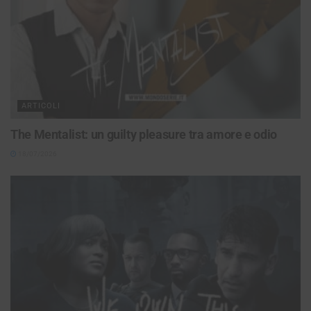
ARTICOLI
The Mentalist: un guilty pleasure tra amore e odio
18/07/2026