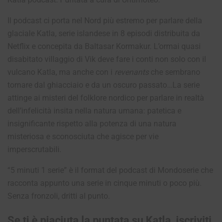
Il podcast ci porta nel Nord più estremo per parlare della
glaciale Katla, serie islandese in 8 episodi distribuita da
Netflix e concepita da Baltasar Kormakur. L’ormai quasi
disabitato villaggio di Vik deve fare i conti non solo con il
vulcano Katla, ma anche con i
revenants
che sembrano
tornare dal ghiacciaio e da un oscuro passato…La serie
attinge ai misteri del folklore nordico per parlare in realtà
dell’infelicità insita nella natura umana: patetica e
insignificante rispetto alla potenza di una natura
misteriosa e sconosciuta che agisce per vie
imperscrutabili.
“5 minuti 1 serie” è il format del podcast di Mondoserie che
racconta appunto una serie in cinque minuti o poco più.
Senza fronzoli, dritti al punto.
Se ti è piaciuta la puntata su Katla, iscriviti