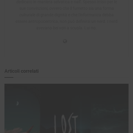
dedicato in maniera selvatica e naif. Spesso irriso per le
sue convinzioni, ovvero che il fumetto sia una forma
culturale di grande dignità e che l'informatica debba
essere antropocentrica, non può definirsi un nerd. I nerd
avevano bei voti a scuola. Lui no.
Articoli
correlati