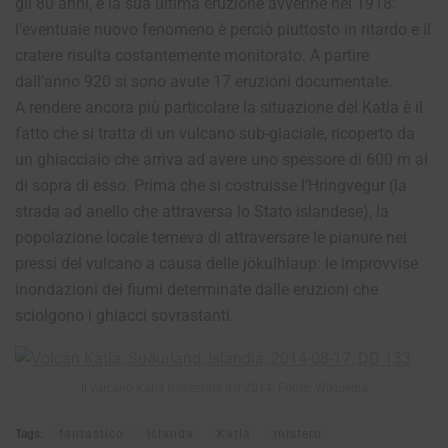
gli 80 anni, e la sua ultima eruzione avvenne nel 1918:
l’eventuale nuovo fenomeno è perciò piuttosto in ritardo e il
cratere risulta costantemente monitorato. A partire
dall’anno 920 si sono avute 17 eruzioni documentate.
A rendere ancora più particolare la situazione del Katla è il
fatto che si tratta di un vulcano sub-glaciale, ricoperto da
un ghiacciaio che arriva ad avere uno spessore di 600 m al
di sopra di esso. Prima che si costruisse l’Hringvegur (la
strada ad anello che attraversa lo Stato islandese), la
popolazione locale temeva di attraversare le pianure nei
pressi del vulcano a causa delle jökulhlaup: le improvvise
inondazioni dei fiumi determinate dalle eruzioni che
sciolgono i ghiacci sovrastanti.
Il vulcano Katla nell’estate del 2014. Fonte: Wikipedia
Tags:
fantastico
Islanda
Katla
mistero