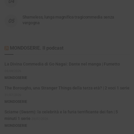
Shameless, lunga magnifica tragicommedia senza
vergogna
MONDOSERIE. Il podcast
La Divina Commedia di Go Nagai: Dante nel manga | Fumetto
04/08/2026
MONDOSERIE
The Boroughs, una Stranger Things della terza età? | 2 voci 1 serie
31/07/2026
MONDOSERIE
Sciame (Swarm): la celebrità e la furia terrificante dei fan | 5
minuti 1 serie
28/07/2026
MONDOSERIE