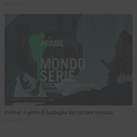
26/06/2026
FUMETTO / ANIMAZIONE
Primal: il grido di battaglia dei cartoni animati
18/04/2026