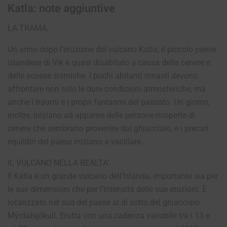
Katla: note aggiuntive
LA TRAMA.
Un anno dopo l’eruzione del vulcano Katla, il piccolo paese
islandese di Vík è quasi disabitato a causa della cenere e
delle scosse sismiche. I pochi abitanti rimasti devono
affrontare non solo le dure condizioni atmosferiche, ma
anche i traumi e i propri fantasmi del passato. Un giorno,
inoltre, iniziano ad apparire delle persone ricoperte di
cenere che sembrano provenire dal ghiacciaio, e i precari
equilibri del paese iniziano a vacillare.
IL VULCANO NELLA REALTA’.
Il Katla è un grande vulcano dell’Islanda, importante sia per
le sue dimensioni che per l’intensità delle sue eruzioni. È
localizzato nel sud del paese al di sotto del ghiacciaio
Mýrdalsjökull. Erutta con una cadenza variabile tra i 13 e