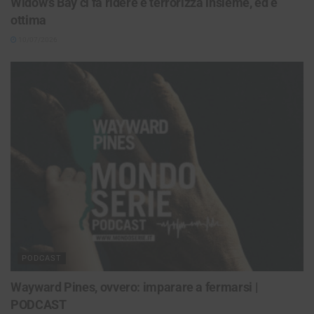
Widow’s Bay ci fa ridere e terrorizza insieme, ed è
ottima
10/07/2026
PODCAST
Wayward Pines, ovvero: imparare a fermarsi |
PODCAST