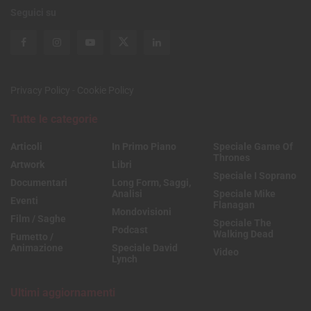
Seguici su
Privacy Policy
-
Cookie Policy
Tutte le categorie
Articoli
In Primo Piano
Speciale Game Of
Thrones
Artwork
Libri
Speciale I Soprano
Documentari
Long Form, Saggi,
Analisi
Speciale Mike
Eventi
Flanagan
Mondovisioni
Film / Saghe
Speciale The
Podcast
Walking Dead
Fumetto /
Animazione
Speciale David
Video
Lynch
Ultimi aggiornamenti