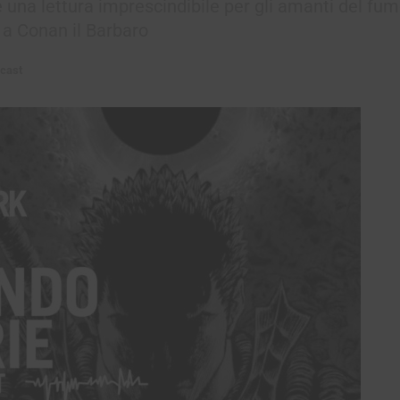
 una lettura imprescindibile per gli amanti del fum
r a Conan il Barbaro
cast