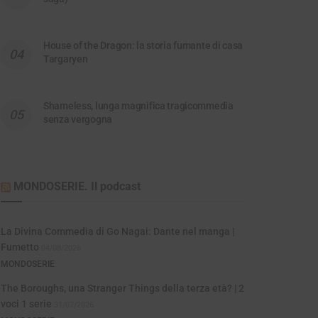
House of the Dragon: la storia fumante di casa
Targaryen
Shameless, lunga magnifica tragicommedia
senza vergogna
MONDOSERIE. Il podcast
La Divina Commedia di Go Nagai: Dante nel manga |
Fumetto
04/08/2026
MONDOSERIE
The Boroughs, una Stranger Things della terza età? | 2
voci 1 serie
31/07/2026