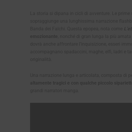
La storia si dipana in cicli di avventure. Le prime
sopraggiunge una lunghissima narrazione flashback
Banda dei Falchi. Questa epopea, nota come
L’et
emozionante
, nonché di gran lunga la più amata 
dovrà anche affrontare l’inquisizione, esseri immo
accompagnano spadaccini, maghe, elfi, ladri e tant
originalità.
Una narrazione lunga e articolata, composta di 
altamente tragici e con qualche piccolo sipariet
grandi narratori manga.