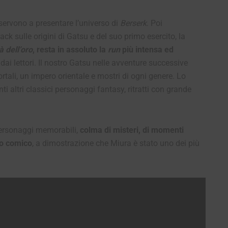
 servono a presentare l’universo di
Berserk
. Poi
 sulle origini di Gatsu e del suo primo esercito, la
à dell’oro
, resta in assoluto la
run
più intensa ed
dai lettori. Il nostro Gatsu nelle avventure successive
rtali, un impero orientale e mostri di ogni genere. Lo
i altri classici personaggi fantasy, ritratti con grande
personaggi memorabili,
colma di misteri, di momenti
to comico
, a dimostrazione che Miura è stato uno dei più