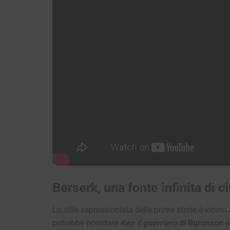
Berserk, una fonte infinita di ci
Lo stile espressionista delle prime storie è vicino
potrebbe ricordare
Ken il guerriero
di Buronson e