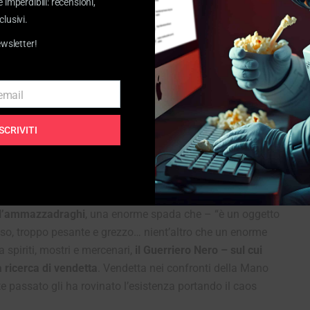
e imperdibili: recensioni,
clusivi.
ewsletter!
 email
ISCRIVITI
tragico destino
dland, regno in rovina di un mondo fantastico – sospeso tra
gira un guerriero dall’aspetto singolare.
È cieco da un
é l’ammazzadraghi
, una enorme spada che – “è un oggetto
o, troppo pesante e grezzo… nient’altro che un enorme
ra spiriti, mostri e mercenari,
il Guerriero Nero – sul cui
 ricerca di vendetta
. Vendetta nei confronti della Mano
nte passato gli ha rovinato l’esistenza portando il caos