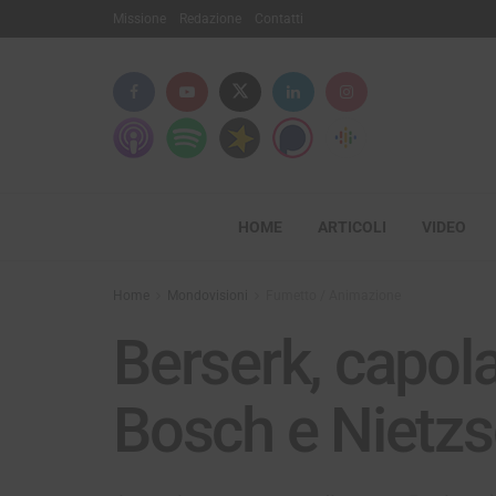
Missione
Redazione
Contatti
HOME
ARTICOLI
VIDEO
Home
Mondovisioni
Fumetto / Animazione
Berserk, capo
Bosch e Nietz