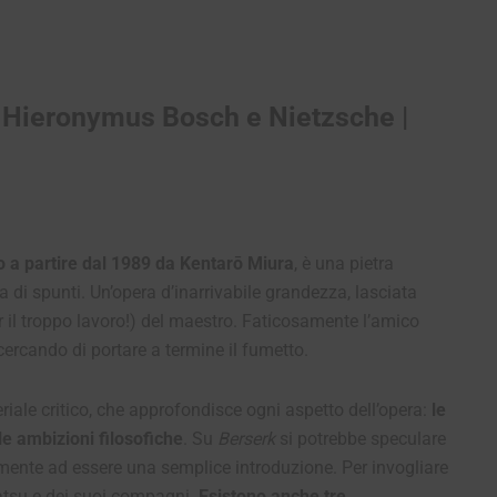
 Hieronymus Bosch e Nietzsche |
to a partire dal 1989 da Kentarō Miura
, è una pietra
a di spunti. Un’opera d’inarrivabile grandezza, lasciata
r il troppo lavoro!) del maestro. Faticosamente l’amico
cercando di portare a termine il fumetto.
riale critico, che approfondisce ogni aspetto dell’opera:
le
e, le ambizioni filosofiche
. Su
Berserk
si potrebbe speculare
amente ad essere una semplice introduzione. Per invogliare
Gatsu e dei suoi compagni.
Esistono anche tre