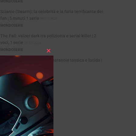
MONDOSERIE
Sciame (Swarm): la celebrità e la furia terrificante dei
fan | 5 minuti 1 serie
28/07/2026
MONDOSERIE
The Fall: valzer dark tra poliziotta e serial killer | 2
voci, 1 serie
24/07/2026
MONDOSERIE
Close
Common Side Effects: una paranoia tossica e lucida |
this
Animazione
21/07/2026
module
MONDOSERIE