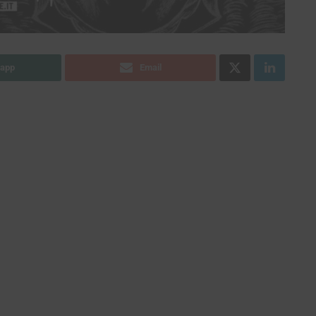
app
Email