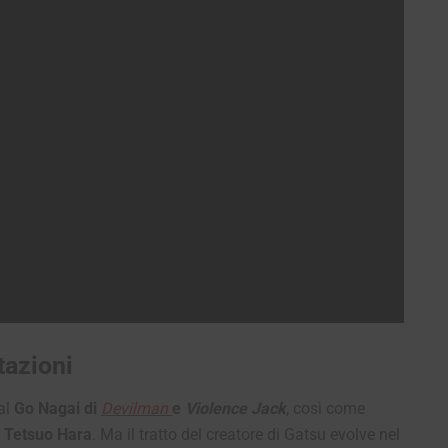
tazioni
 al
Go Nagai di
Devilman
e
Violence Jack
, così come
 Tetsuo Hara
. Ma il tratto del creatore di Gatsu evolve nel