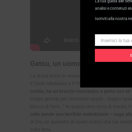
La tua guida alle seri
analisi e contenuti es
Iscriviti alla nostra n
Inserisci la tua
Email
Gatsu, un uomo solo contro un 
La storia inizia in
medias res
. Per le terre di Mi
il Tardo Medioevo e il Primo Rinascimento – si ag
occhio, ha un braccio meccanico e porta con s
troppo grande per chiamarlo spada… troppo spess
blocco di ferro
…
” In questa terra ricca di insidie, t
collo pende una terribile maledizione – vaga alla
di Dio, un quintetto di esseri mistici che nel rece
sulla terra.