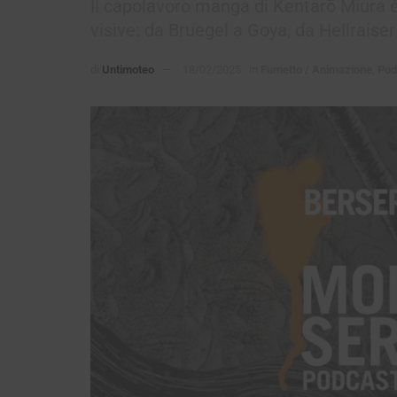
Il capolavoro manga di Kentarō Miura è
visive: da Bruegel a Goya, da Hellraise
di
Untimoteo
18/02/2025
in
Fumetto / Animazione
,
Pod