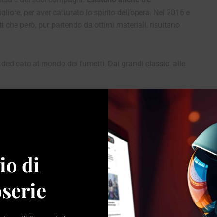
gliore, per aver catturato lo spirito dell’opera. Nel 2016 e
i che però, pur partendo da ottimi materiali, risultano
dedicato al mondo dei fumetti. Dai grandi classici alle
io di
serie