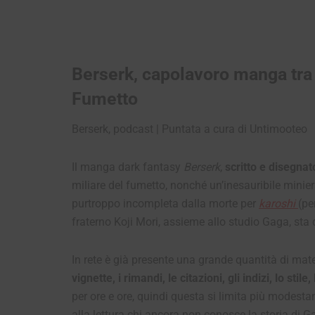
Berserk, capolavoro manga tra
Fumetto
Berserk, podcast | Puntata a cura di Untimooteo
Il manga dark fantasy
Berserk
,
scritto e disegna
miliare del fumetto, nonché un’inesauribile minier
purtroppo incompleta dalla morte per
karoshi
(pe
fraterno Koji Mori, assieme allo studio Gaga, sta 
In rete è già presente una grande quantità di mate
vignette, i rimandi, le citazioni, gli indizi, lo stil
per ore e ore, quindi questa si limita più modest
alla lettura chi ancora non conosce la storia di 