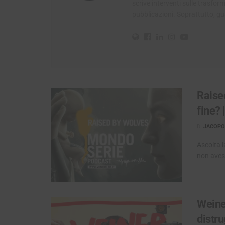
scrive interventi sulle trasfo
pubblicazioni. Soprattutto, g
Raise
fine?
DI
JACOPO 
Ascolta l
non avess
Weiner
distr