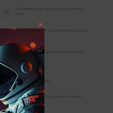
The Walking Dead, la vita continua (e pure la
saga)
Close
House of the Dragon: la storia fumante di casa
this
Targaryen
module
Shameless, lunga magnifica tragicommedia
senza vergogna
MONDOSERIE. Il podcast
La Divina Commedia di Go Nagai: Dante nel manga |
Fumetto
04/08/2026
MONDOSERIE