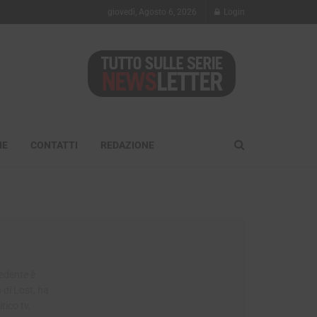
giovedì, Agosto 6, 2026
Login
NE
CONTATTI
REDAZIONE
cedente è
a di Lost, ha
tico tv,