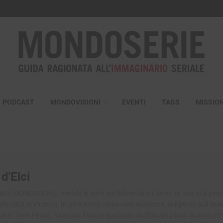
PODCAST
MONDOVISIONI
EVENTI
TAGS
MISSIO
d'Elci
etto MONDOSERIE, prende le serie terribilmente sul serio. In una vita pre
la città di Vicenza. In altre e non meno reali esistenze, si è perso sull’isol
uri in Twin Peaks, ha avuto il cuore spezzato da Breaking Bad. Autore e cri