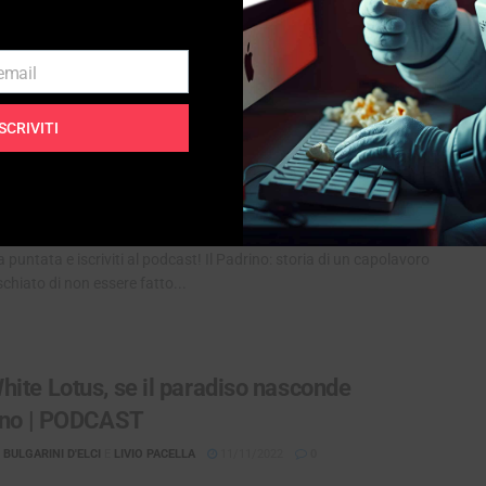
guardabili ma senza particolare forza o interesse....
 email
ISCRIVITI
rino: capolavoro che ha rischiato di non
re | PODCAST
BULGARINI D'ELCI
E
LIVIO PACELLA
24/04/2022
0
a puntata e iscriviti al podcast! Il Padrino: storia di un capolavoro
schiato di non essere fatto...
hite Lotus, se il paradiso nasconde
erno | PODCAST
BULGARINI D'ELCI
E
LIVIO PACELLA
11/11/2022
0