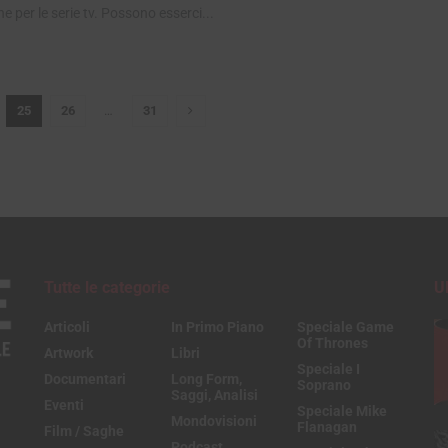
e per le serie tv. Possono esserci...
25
26
…
31
Tutte le categorie
U
Articoli
In Primo Piano
Speciale Game
Of Thrones
Artwork
Libri
Speciale I
Documentari
Long Form,
Soprano
Saggi, Analisi
Eventi
Speciale Mike
Mondovisioni
Flanagan
Film / Saghe
Podcast