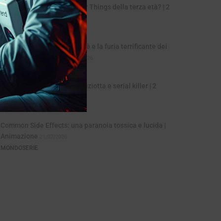
The Boroughs, una Stranger Things della terza età? | 2
voci 1 serie
31/07/2026
MONDOSERIE
Sciame (Swarm): la celebrità e la furia terrificante dei
fan | 5 minuti 1 serie
28/07/2026
MONDOSERIE
The Fall: valzer dark tra poliziotta e serial killer | 2
voci, 1 serie
24/07/2026
MONDOSERIE
Common Side Effects: una paranoia tossica e lucida |
Animazione
21/07/2026
MONDOSERIE