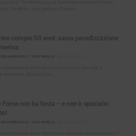
a puntata! The White Lotus, se il paradiso nasconde l’inferno |
ssici The White Lotus, podcast | Puntata...
drino compie 50 anni: sacra parodizzazione
America
BULGARINI D'ELCI
E
LIVIO PACELLA
27/01/2023
0
il cinquantenario de Il Padrino arriverà un po’ più tardi, a
. In America, dove uscì tra il...
 Force non ha forza – e non è spaziale:
to!
BULGARINI D'ELCI
E
LIVIO PACELLA
22/03/2022
0
sente il vecchio detto “Non tutte le ciambelle riescono col buco”?