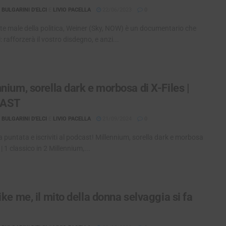
BULGARINI D'ELCI
E
LIVIO PACELLA
22/06/2023
0
te male della politica, Weiner (Sky, NOW) è un documentario che
i: rafforzerà il vostro disdegno, e anzi...
nium, sorella dark e morbosa di X-Files |
AST
BULGARINI D'ELCI
E
LIVIO PACELLA
21/09/2024
0
a puntata e iscriviti al podcast! Millennium, sorella dark e morbosa
 | 1 classico in 2 Millennium,...
ike me, il mito della donna selvaggia si fa