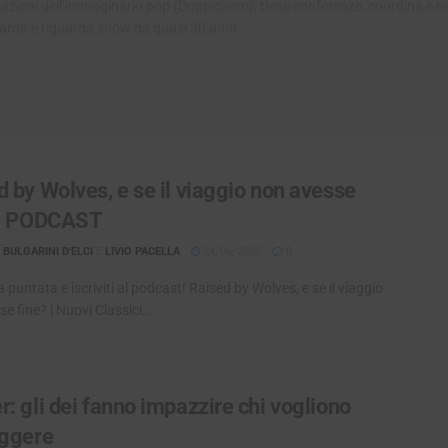
rmazioni dell’immaginario pop (Doppiozero), tiene conferenze, coordina e re
uarda e riguarda show da quasi 30 anni.
d by Wolves, e se il viaggio non avesse
 | PODCAST
BULGARINI D'ELCI
E
LIVIO PACELLA
24/06/2022
0
a puntata e iscriviti al podcast! Raised by Wolves, e se il viaggio
e fine? | Nuovi Classici...
: gli dei fanno impazzire chi vogliono
uggere