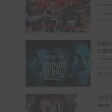
DI
JACOPO 
Se pensa
fa per vo
Millen
PODC
DI
JACOPO 
Ascolta l
di X-Files
Wolf l
serie