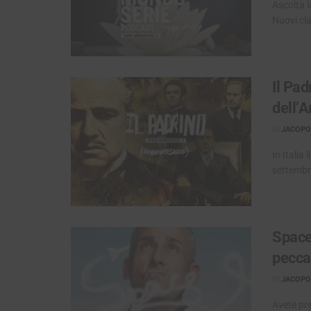
Ascolta l
Nuovi cla
Il Pa
dell’
DI
JACOPO 
In Italia 
settembre
Space
pecca
DI
JACOPO 
Avete pre