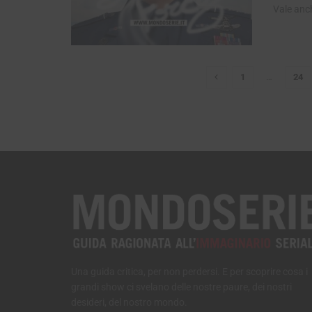
Vale anch
1
…
24
Una guida critica, per non perdersi. E per scoprire cosa i
grandi show ci svelano delle nostre paure, dei nostri
desideri, del nostro mondo.