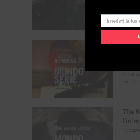
normali, 
Inserisci la tua
Email
Il Pad
nasce
DI
JACOPO 
Ascolta l
che ha ri
The W
l’inf
DI
JACOPO 