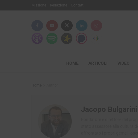
Missione
Redazione
Contatti
HOME
ARTICOLI
VIDEO
Home
Author
Jacopo Bulgarini 
Fondatore e direttore del prog
stato assessore alla cultura del
affrontato i propri gemelli osc