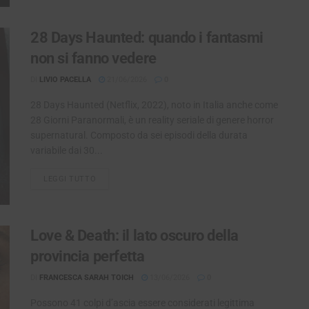
28 Days Haunted: quando i fantasmi
non si fanno vedere
DI
LIVIO PACELLA
21/06/2026
0
28 Days Haunted (Netflix, 2022), noto in Italia anche come
28 Giorni Paranormali, è un reality seriale di genere horror
supernatural. Composto da sei episodi della durata
variabile dai 30...
LEGGI TUTTO
DETAILS
Love & Death: il lato oscuro della
provincia perfetta
DI
FRANCESCA SARAH TOICH
13/06/2026
0
Possono 41 colpi d’ascia essere considerati legittima