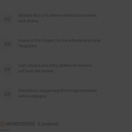
Widow’s Bay ci fa ridere e terrorizza insieme,
ed è ottima
House of the Dragon: la storia fumante di casa
Targaryen
Lost: ancora una volta, dobbiamo tornare
sull’isola dei misteri
Shameless, lunga magnifica tragicommedia
senza vergogna
MONDOSERIE. Il podcast