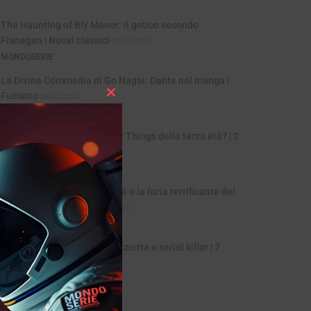
The Haunting of Bly Manor: il gotico secondo
Flanagan | Nuovi classici
07/08/2026
MONDOSERIE
La Divina Commedia di Go Nagai: Dante nel manga |
Fumetto
04/08/2026
Close
MONDOSERIE
this
module
The Boroughs, una Stranger Things della terza età? | 2
voci 1 serie
31/07/2026
MONDOSERIE
Sciame (Swarm): la celebrità e la furia terrificante dei
fan | 5 minuti 1 serie
28/07/2026
MONDOSERIE
The Fall: valzer dark tra poliziotta e serial killer | 2
voci, 1 serie
24/07/2026
MONDOSERIE