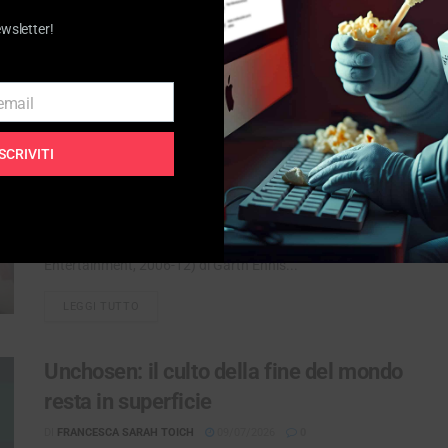
ewsletter!
The Boys, sfrenata straripante e
sfrontata storia di una multinazionale
 email
di supereroi
ISCRIVITI
DI
LIVIO PACELLA
04/07/2026
0
The Boys è una spassosissima serie americana (Prime
Video, 2019-26), in 5 stagioni (per 40 episodi da 1h circa).
Basata sull'omonimo fumetto (Wildstorm / Dynamite
Entertainment, 2006-12) di Garth Ennis...
LEGGI TUTTO
DETAILS
Unchosen: il culto della fine del mondo
resta in superficie
DI
FRANCESCA SARAH TOICH
09/07/2026
0