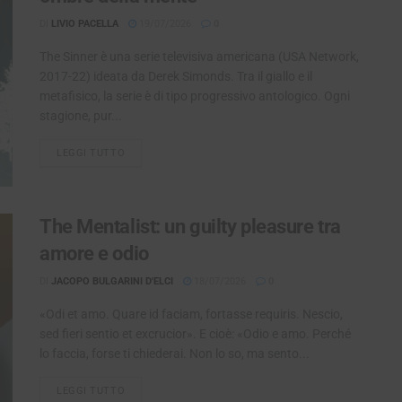
DI
LIVIO PACELLA
19/07/2026
0
The Sinner è una serie televisiva americana (USA Network,
2017-22) ideata da Derek Simonds. Tra il giallo e il
metafisico, la serie è di tipo progressivo antologico. Ogni
stagione, pur...
LEGGI TUTTO
DETAILS
The Mentalist: un guilty pleasure tra
amore e odio
DI
JACOPO BULGARINI D'ELCI
18/07/2026
0
«Odi et amo. Quare id faciam, fortasse requiris. Nescio,
sed fieri sentio et excrucior». E cioè: «Odio e amo. Perché
lo faccia, forse ti chiederai. Non lo so, ma sento...
LEGGI TUTTO
DETAILS