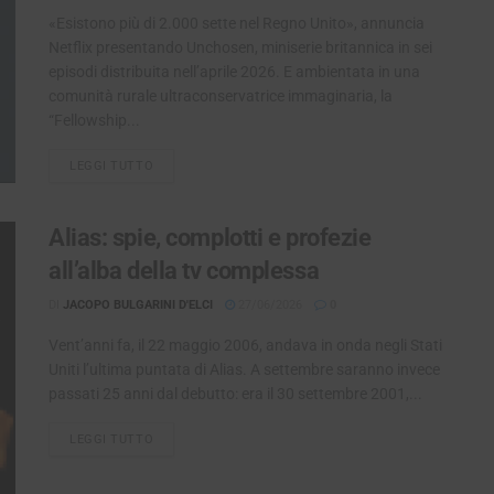
«Esistono più di 2.000 sette nel Regno Unito», annuncia
Netflix presentando Unchosen, miniserie britannica in sei
episodi distribuita nell’aprile 2026. E ambientata in una
comunità rurale ultraconservatrice immaginaria, la
“Fellowship...
LEGGI TUTTO
DETAILS
Alias: spie, complotti e profezie
all’alba della tv complessa
DI
JACOPO BULGARINI D'ELCI
27/06/2026
0
Vent’anni fa, il 22 maggio 2006, andava in onda negli Stati
Uniti l’ultima puntata di Alias. A settembre saranno invece
passati 25 anni dal debutto: era il 30 settembre 2001,...
LEGGI TUTTO
DETAILS