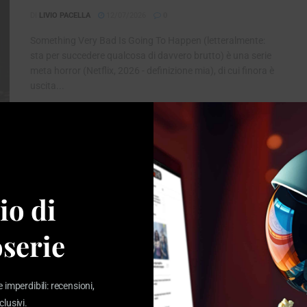
DI
LIVIO PACELLA
12/07/2026
0
Something Very Bad Is Going To Happen (letteralmente:
sta per succedere qualcosa di davvero brutto) è una serie
meta horror (Netflix, 2026 - definizione mia), di cui finora è
uscita...
LEGGI TUTTO
DETAILS
Widow’s Bay ci fa ridere e terrorizza
insieme, ed è ottima
io di
DI
JACOPO BULGARINI D'ELCI
10/07/2026
0
Il primo trailer mi aveva incuriosito, conquistato, lasciato
serie
interdetto (lo vedete qui sotto alla fine del primo blocco). Il
secondo trailer mi era parso spaventosissimo e mi aveva
fatto dubitare...
e imperdibili: recensioni,
LEGGI TUTTO
DETAILS
clusivi.