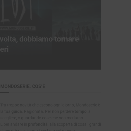
 volta, dobbiamo tornare
eri
MONDOSERIE: COS’È
Tra troppe novità che escono ogni giorno, Mondoserie è
la tua
guida
. Ragionata. Per non perdere
tempo
: a
scegliere, o guardando cose che non meritano.
E per andare in
profondità
, alla scoperta di cosa i grandi
show di ieri e di oggi ci svelano sul mondo.