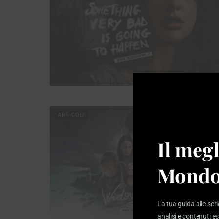
ARTICOLI
Il megl
Mondo
La tua guida alle seri
analisi e contenuti es