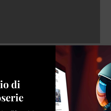
re
 – spesso
surrealmente
– intrecciati tra loro, tra Milano e
ggi secondari
– oltre ai sopracitati Dell’Utri e Di Pietro -,i
mbo, Saverio Borrelli, Umberto Bossi
e tanti altri.
Ma
io di
ardi (Tommaso Ragno), padre di Bibi, è l’amante di
a indagine condotta da Pastore. Vendicativa perché il
serie
santamila persone, con una trasfusione di sangue
ria dell’imprenditore milanese.
Bibi sarà amante di
 della Castello. Che farà però perdere la testa anche a