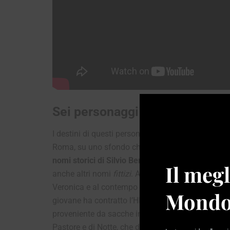
Sei personaggi in cerca d’auto
I destini di questi personaggi sono strettamente
Roma, su uno sfondo che vede tra i suoi persona
nomi storici di Silvio Berlusconi, Gherardo Colo
Il megl
anche altri nomi
fittizi
. Ad esempio, Michele Main
Veronica e al contempo l’oggetto della vendicativ
Mondo
giovane ha contratto l’HIV, assieme ad altre ses
proveniente da sacche infette dell’azienda sanita
Pastore e di Notte, che diverrà a sua volta amante