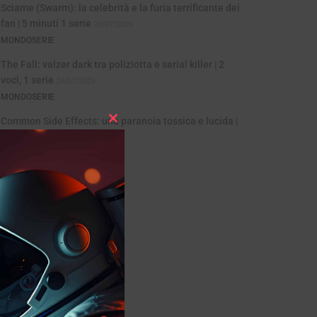
Sciame (Swarm): la celebrità e la furia terrificante dei
fan | 5 minuti 1 serie
28/07/2026
MONDOSERIE
The Fall: valzer dark tra poliziotta e serial killer | 2
voci, 1 serie
24/07/2026
MONDOSERIE
Common Side Effects: una paranoia tossica e lucida |
Close
Animazione
21/07/2026
this
MONDOSERIE
module