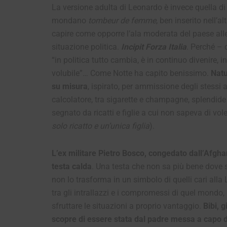
La versione adulta di Leonardo è invece quella di
mondano
tombeur de femme
, ben inserito nell’a
capire come opporre l’ala moderata del paese alle s
situazione politica.
Incipit Forza Italia
.
Perché – 
“in politica tutto cambia, è in continuo divenire, i
volubile”… Come Notte ha capito benissimo.
Natu
su misura
, ispirato, per ammissione degli stessi 
calcolatore, tra sigarette e champagne, splendi
segnato da ricatti e figlie a cui non sapeva di vol
solo ricatto e un’unica figlia
).
L’ex militare Pietro Bosco, congedato dall’Afgh
testa calda
. Una testa che non sa più bene dove 
non lo trasforma in un simbolo di quelli cari alla 
tra gli intrallazzi e i compromessi di quel mondo, 
sfruttare le situazioni a proprio vantaggio.
Bibi, 
scopre di essere stata dal padre messa a capo 