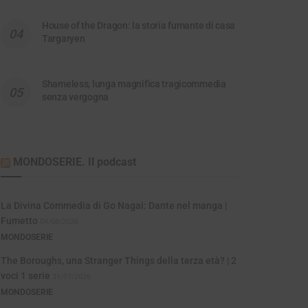
House of the Dragon: la storia fumante di casa
Targaryen
Shameless, lunga magnifica tragicommedia
senza vergogna
MONDOSERIE. Il podcast
La Divina Commedia di Go Nagai: Dante nel manga |
Fumetto
04/08/2026
MONDOSERIE
The Boroughs, una Stranger Things della terza età? | 2
voci 1 serie
31/07/2026
MONDOSERIE