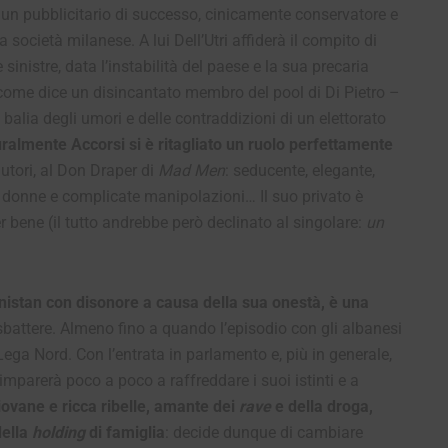
 un pubblicitario di successo, cinicamente conservatore e
lta società milanese. A lui Dell’Utri affiderà il compito di
inistre, data l’instabilità del paese e la sua precaria
come dice un disincantato membro del pool di Di Pietro –
n balia degli umori e delle contraddizioni di un elettorato
ralmente Accorsi si è ritagliato un ruolo perfettamente
autori, al Don Draper di
Mad Men
: seducente, elegante,
de donne e complicate manipolazioni…
Il suo privato è
er bene (il tutto andrebbe però declinato al singolare:
un
anistan con disonore a causa della sua onestà, è una
sbattere. Almeno fino a quando l’episodio con gli albanesi
Lega Nord. Con l’entrata in parlamento e, più in generale,
imparerà poco a poco a raffreddare i suoi istinti e a
giovane e ricca ribelle, amante dei
rave
e della droga,
della
holding
di famiglia
: decide dunque di cambiare