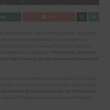
app
Email
logia che comprende
1993
e
1994
(26 episodi: Sky e NOW,
(che ne è anche protagonista). La serie è scritta da
ardo, per la regia di Giuseppe Gagliardi (
Tatanka
), e
 di Davide Dileo (Subsonica).
1992
racconta, attraverso
mi e fatti di cronaca, gli anni che vanno dalla nascita di
.
ionale del cinema di Berlino, al suo debutto
1992
è stata
 europei, tra cui Germania, Austria, Regno Unito e Irlanda.
te introdotti fin dal primo episodio. Su tutti Leonardo
dirigenti di Publitalia, a stretto contatto con Marcello