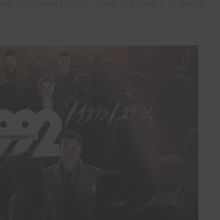
si, confonde troppo i piani di fiction e di realtà