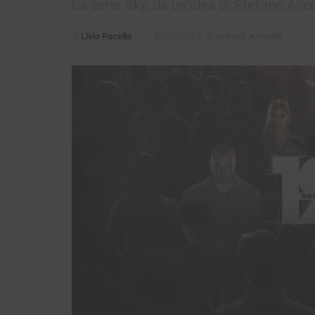
La serie Sky, da un’idea di Stefano Accor
di
Livio Pacella
22/12/2023
in
Articoli
,
Artwork