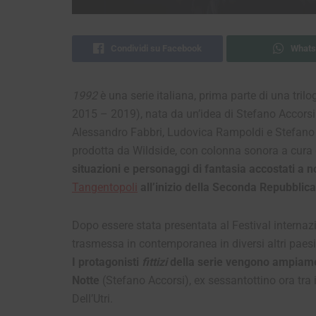
Condividi su Facebook
Whats
1992
è una serie italiana, prima parte di una tri
2015 – 2019), nata da un’idea di Stefano Accorsi 
Alessandro Fabbri, Ludovica Rampoldi e Stefano S
prodotta da Wildside, con colonna sonora a cura
situazioni e personaggi di fantasia accostati a no
Tangentopoli
all’inizio della Seconda Repubblica
Dopo essere stata presentata al Festival internaz
trasmessa in contemporanea in diversi altri paesi
I protagonisti
fittizi
della serie vengono ampiamen
Notte
(Stefano Accorsi), ex sessantottino ora tra i 
Dell’Utri.