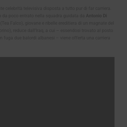
 celebrità televisiva disposta a tutto pur di far carriera.
o da poco entrato nella squadra guidata da
Antonio Di
(Tea Falco), giovane e ribelle ereditiera di un magnate del
ino), reduce dall’Iraq, a cui – essendosi trovato al posto
n fuga due balordi albanesi – viene offerta una carriera