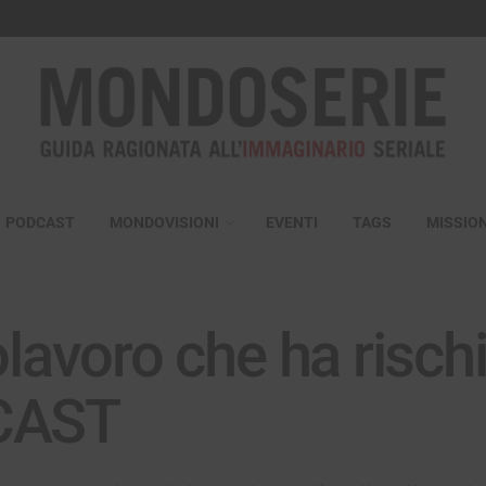
PODCAST
MONDOVISIONI
EVENTI
TAGS
MISSIO
olavoro che ha risch
DCAST