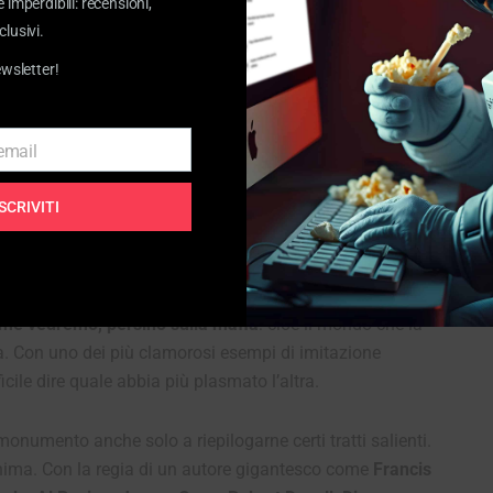
e imperdibili: recensioni,
clusivi.
ewsletter!
 racconto.
 email
rino
, capolavoro che uscì in America nel marzo del 1972.
ISCRIVITI
che ha avuto un impatto spaventoso
. Non solo al
sciuta nel tempo. E non solo
sul cinema (e sulla
me vedremo, persino sulla mafia
: cioè il mondo che la
a. Con uno dei più clamorosi esempi di imitazione
fficile dire quale abbia più plasmato l’altra.
numento anche solo a riepilogarne certi tratti salienti.
onima. Con la regia di un autore gigantesco come
Francis