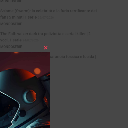
MONDOSERIE
Sciame (Swarm): la celebrità e la furia terrificante dei
fan | 5 minuti 1 serie
28/07/2026
MONDOSERIE
The Fall: valzer dark tra poliziotta e serial killer | 2
voci, 1 serie
24/07/2026
MONDOSERIE
Close
Common Side Effects: una paranoia tossica e lucida |
this
Animazione
21/07/2026
module
MONDOSERIE