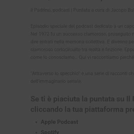
Il Padrino, podcast | Puntata a cura di Jacopo Bulg
Episodio speciale del podcast dedicato a un cap
Nel 1972 fu un successo clamoroso, proseguito nei
dire entrati nella memoria collettiva. E divenne p
clamoroso cortocircuito tra realtà e finzione. Ep
come lo conosciamo… Qui vi raccontiamo perché
“Attraverso lo specchio” è una serie di racconti 
dell’immaginario seriale.
Se ti è piaciuta la puntata su Il
cliccando la tua piattaforma pre
Apple Podcast
Spotify