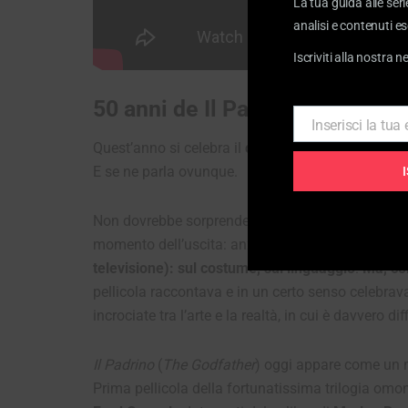
La tua guida alle seri
analisi e contenuti es
Iscriviti alla nostra n
50 anni de Il Padrino: il nostro
Inserisci la tua
Email
Quest’anno si celebra il
cinquantenario de
Il Pad
E se ne parla ovunque.
Non dovrebbe sorprenderci: il Padrino è
un film 
momento dell’uscita: anzi, la sua influenza è cre
televisione): sul costume, sul linguaggio
.
Ma, co
pellicola raccontava e in un certo senso celebrav
incrociate tra l’arte e la realtà, in cui è davvero di
Il Padrino
(
The Godfather
) oggi appare come un mo
Prima pellicola della fortunatissima trilogia om