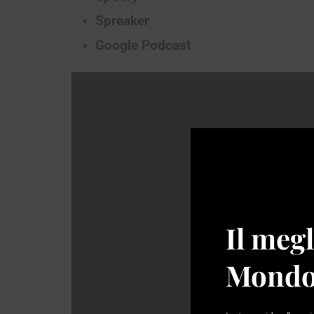
Spreaker
Google Podcast
Il megl
Mondo