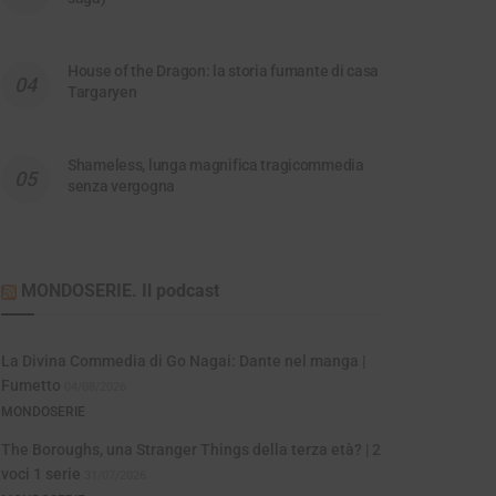
House of the Dragon: la storia fumante di casa
Targaryen
Shameless, lunga magnifica tragicommedia
senza vergogna
MONDOSERIE. Il podcast
La Divina Commedia di Go Nagai: Dante nel manga |
Fumetto
04/08/2026
MONDOSERIE
The Boroughs, una Stranger Things della terza età? | 2
voci 1 serie
31/07/2026