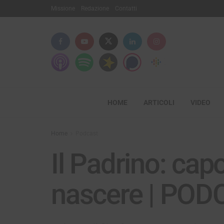
Missione
Redazione
Contatti
HOME
ARTICOLI
VIDEO
Home
Podcast
Il Padrino: cap
nascere | PO