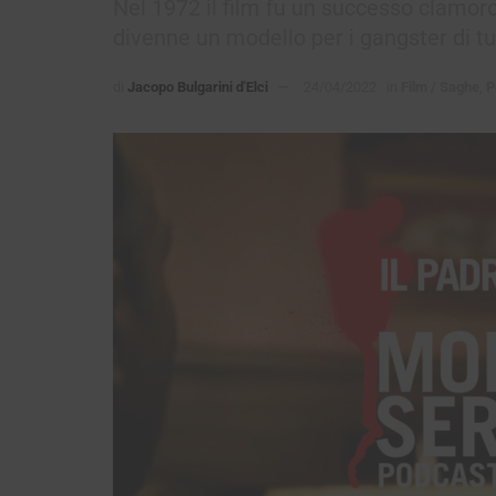
Nel 1972 il film fu un successo clamoro
divenne un modello per i gangster di tu
di
Jacopo Bulgarini d'Elci
24/04/2022
in
Film / Saghe
,
P