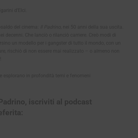
arini d’Elci.
osaldo del cinema:
Il Padrino
, nei 50 anni della sua uscita.
 decenni. Che lanciò o rilanciò carriere. Creò modi di
ersino un modello per i gangster di tutto il mondo, con un
pure, rischiò di non essere mai realizzato – o almeno non
!
che esplorano in profondità temi e fenomeni
 Padrino, iscriviti al podcast
ferita: