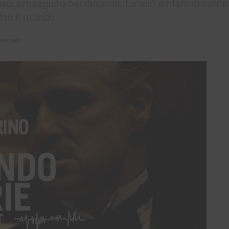
so, proseguito nei decenni. Lanciò o rilanciò carri
tto il mondo.
odcast