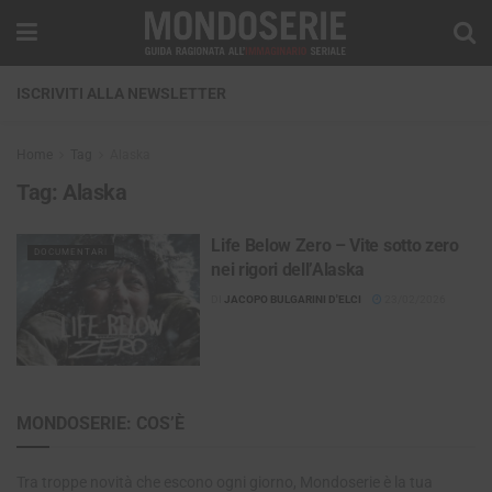
ISCRIVITI ALLA NEWSLETTER
Home
Tag
Alaska
Tag:
Alaska
Life Below Zero – Vite sotto zero
DOCUMENTARI
nei rigori dell’Alaska
DI
JACOPO BULGARINI D'ELCI
23/02/2026
MONDOSERIE: COS’È
Tra troppe novità che escono ogni giorno, Mondoserie è la tua