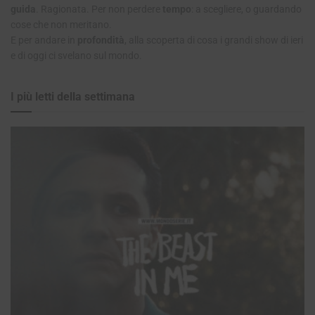
guida
. Ragionata. Per non perdere
tempo
: a scegliere, o guardando
cose che non meritano.
E per andare in
profondità
, alla scoperta di cosa i grandi show di ieri
e di oggi ci svelano sul mondo.
I più letti della settimana