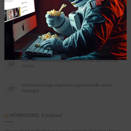
Widow’s Bay ci fa ridere e terrorizza insieme, ed è ottima
House of the Dragon: la storia fumante di casa Targaryen
Lost: ancora una volta, dobbiamo tornare sull’isola dei
misteri
Shameless, lunga magnifica tragicommedia senza
vergogna
MONDOSERIE. Il podcast
The Haunting of Bly Manor: il gotico secondo Flanagan | Nuovi