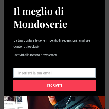
modu
Il meglio di
I più letti della settimana
Mondoserie
La tua guida alle serie imperdibili: recensioni, analisi e
contenuti esclusivi.
Iscriviti alla nostra newsletter!
Inserisci la tua email
Email
ISCRIVITI
The Beast in Me: da bestia enigmatica
a stucchevole peluche