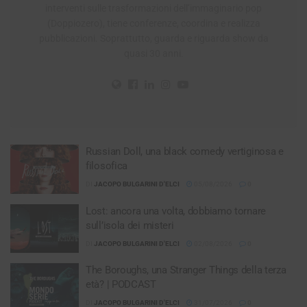
interventi sulle trasformazioni dell’immaginario pop
(Doppiozero), tiene conferenze, coordina e realizza
pubblicazioni. Soprattutto, guarda e riguarda show da
quasi 30 anni.
Russian Doll, una black comedy vertiginosa e
filosofica
DI
JACOPO BULGARINI D'ELCI
05/08/2026
0
Lost: ancora una volta, dobbiamo tornare
sull’isola dei misteri
DI
JACOPO BULGARINI D'ELCI
02/08/2026
0
The Boroughs, una Stranger Things della terza
età? | PODCAST
DI
JACOPO BULGARINI D'ELCI
31/07/2026
0