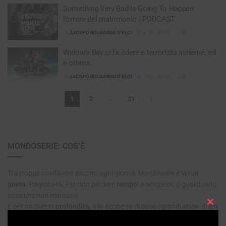
Something Very Bad Is Going To Happen:
l’orrore del matrimonio | PODCAST
DI
JACOPO BULGARINI D'ELCI
31/07/2026
0
Widow’s Bay ci fa ridere e terrorizza insieme, ed
è ottima
DI
JACOPO BULGARINI D'ELCI
10/07/2026
0
1
2
…
31
MONDOSERIE: COS’È
Tra troppe novità che escono ogni giorno, Mondoserie è la tua
guida
. Ragionata. Per non perdere
tempo
: a scegliere, o guardando
cose che non meritano.
E per andare in
profondità
, alla scoperta di cosa i grandi show di ieri
Clos
e di oggi ci svelano sul mondo.
this