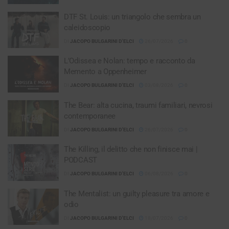
DTF St. Louis: un triangolo che sembra un
caleidoscopio
DI
JACOPO BULGARINI D'ELCI
26/07/2026
0
L’Odissea e Nolan: tempo e racconto da
Memento a Oppenheimer
DI
JACOPO BULGARINI D'ELCI
03/08/2026
0
The Bear: alta cucina, traumi familiari, nevrosi
contemporanee
DI
JACOPO BULGARINI D'ELCI
26/07/2026
0
The Killing, il delitto che non finisce mai |
PODCAST
DI
JACOPO BULGARINI D'ELCI
06/08/2026
0
The Mentalist: un guilty pleasure tra amore e
odio
DI
JACOPO BULGARINI D'ELCI
18/07/2026
0