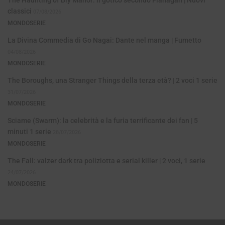
classici
07/08/2026
MONDOSERIE
La Divina Commedia di Go Nagai: Dante nel manga | Fumetto
04/08/2026
MONDOSERIE
The Boroughs, una Stranger Things della terza età? | 2 voci 1 serie
31/07/2026
MONDOSERIE
Sciame (Swarm): la celebrità e la furia terrificante dei fan | 5
minuti 1 serie
28/07/2026
MONDOSERIE
The Fall: valzer dark tra poliziotta e serial killer | 2 voci, 1 serie
24/07/2026
MONDOSERIE