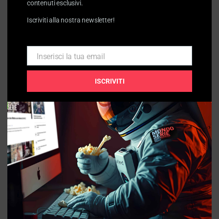
contenuti esclusivi.
MONDOSERIE. Il podcast
Iscriviti alla nostra newsletter!
La Divina Commedia di Go Nagai: Dante nel manga | Fumetto
04/08/2026
Inserisci la tua email
Email
MONDOSERIE
The Boroughs, una Stranger Things della terza età? | 2 voci 1 serie
ISCRIVITI
31/07/2026
MONDOSERIE
Sciame (Swarm): la celebrità e la furia terrificante dei fan | 5
minuti 1 serie
28/07/2026
MONDOSERIE
The Fall: valzer dark tra poliziotta e serial killer | 2 voci, 1 serie
24/07/2026
MONDOSERIE
Common Side Effects: una paranoia tossica e lucida | Animazione
21/07/2026
MONDOSERIE