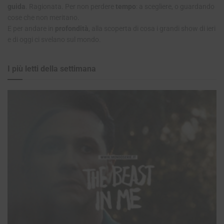
guida
. Ragionata. Per non perdere
tempo
: a scegliere, o guardando
cose che non meritano.
E per andare in
profondità
, alla scoperta di cosa i grandi show di ieri
e di oggi ci svelano sul mondo.
I più letti della settimana