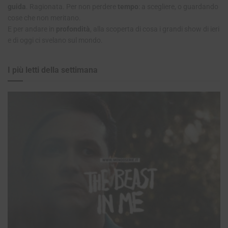
guida
. Ragionata. Per non perdere
tempo
: a scegliere, o guardando
cose che non meritano.
E per andare in
profondità
, alla scoperta di cosa i grandi show di ieri
e di oggi ci svelano sul mondo.
I più letti della settimana