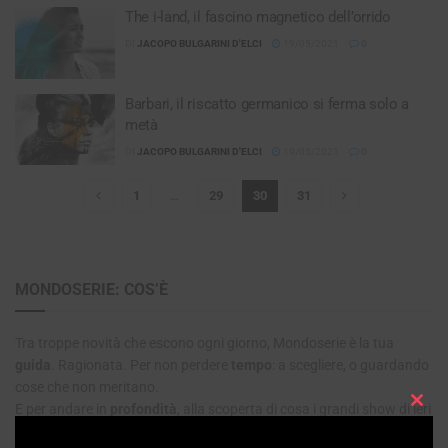
The i-land, il fascino magnetico dell’orrido
DI
JACOPO BULGARINI D'ELCI
19/05/2021
0
Barbari, il riscatto germanico si ferma solo a
metà
DI
JACOPO BULGARINI D'ELCI
19/05/2021
0
1
…
29
30
31
MONDOSERIE: COS’È
Tra troppe novità che escono ogni giorno, Mondoserie è la tua
guida
. Ragionata. Per non perdere
tempo
: a scegliere, o guardando
cose che non meritano.
E per andare in
profondità
, alla scoperta di cosa i grandi show di ieri
Clos
e di oggi ci svelano sul mondo.
this