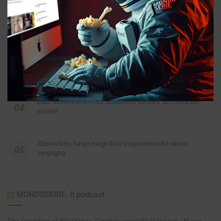
Widow’s Bay ci fa ridere e terrorizza insieme, ed è ottima
House of the Dragon: la storia fumante di casa Targaryen
Lost: ancora una volta, dobbiamo tornare sull’isola dei
misteri
Shameless, lunga magnifica tragicommedia senza
vergogna
MONDOSERIE. Il podcast
The Haunting of Bly Manor: il gotico secondo Flanagan | Nuovi