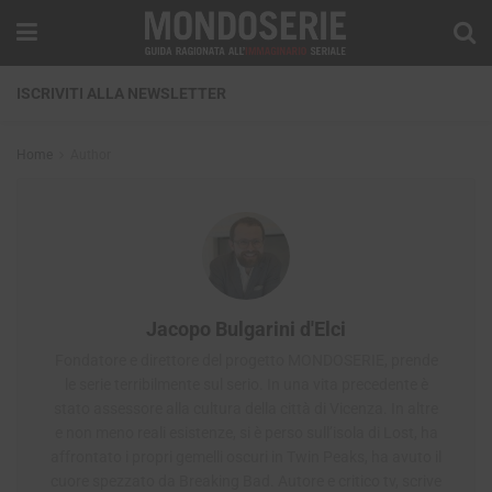
ISCRIVITI ALLA NEWSLETTER
Home
Author
Jacopo Bulgarini d'Elci
Fondatore e direttore del progetto MONDOSERIE, prende
le serie terribilmente sul serio. In una vita precedente è
stato assessore alla cultura della città di Vicenza. In altre
e non meno reali esistenze, si è perso sull’isola di Lost, ha
affrontato i propri gemelli oscuri in Twin Peaks, ha avuto il
cuore spezzato da Breaking Bad. Autore e critico tv, scrive