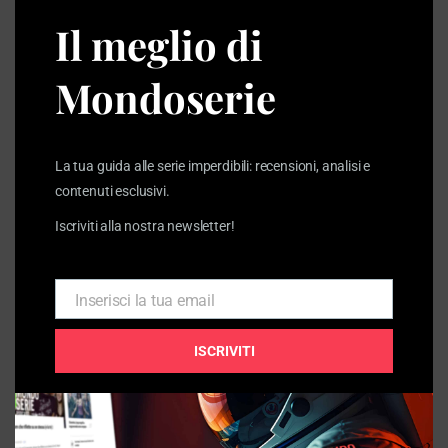
modu
Il meglio di
I più letti della settimana
Mondoserie
La tua guida alle serie imperdibili: recensioni, analisi e
contenuti esclusivi.
Iscriviti alla nostra newsletter!
Inserisci la tua email
Email
ISCRIVITI
The Beast in Me: da bestia enigmatica
a stucchevole peluche