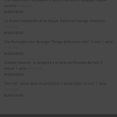
classici
07/08/2026
MONDOSERIE
La Divina Commedia di Go Nagai: Dante nel manga | Fumetto
04/08/2026
MONDOSERIE
The Boroughs, una Stranger Things della terza età? | 2 voci 1 serie
31/07/2026
MONDOSERIE
Sciame (Swarm): la celebrità e la furia terrificante dei fan | 5
minuti 1 serie
28/07/2026
MONDOSERIE
The Fall: valzer dark tra poliziotta e serial killer | 2 voci, 1 serie
24/07/2026
MONDOSERIE