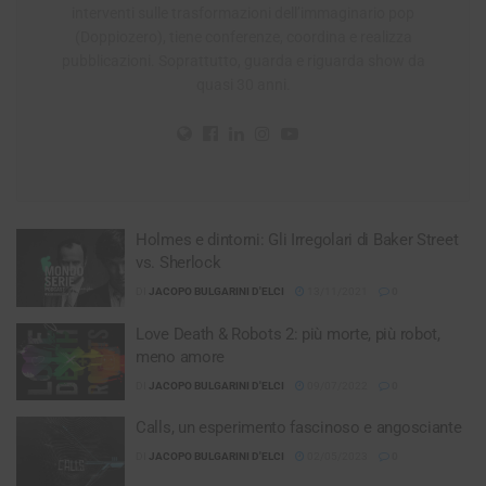
interventi sulle trasformazioni dell’immaginario pop
(Doppiozero), tiene conferenze, coordina e realizza
pubblicazioni. Soprattutto, guarda e riguarda show da
quasi 30 anni.
Holmes e dintorni: Gli Irregolari di Baker Street
vs. Sherlock
DI
JACOPO BULGARINI D'ELCI
13/11/2021
0
Love Death & Robots 2: più morte, più robot,
meno amore
DI
JACOPO BULGARINI D'ELCI
09/07/2022
0
Calls, un esperimento fascinoso e angosciante
DI
JACOPO BULGARINI D'ELCI
02/05/2023
0