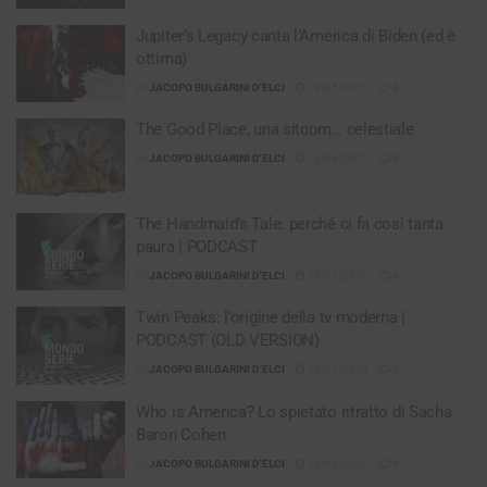
Jupiter’s Legacy canta l’America di Biden (ed è
ottima)
DI
JACOPO BULGARINI D'ELCI
19/05/2021
0
The Good Place, una sitcom… celestiale
DI
JACOPO BULGARINI D'ELCI
15/09/2021
0
The Handmaid’s Tale: perché ci fa così tanta
paura | PODCAST
DI
JACOPO BULGARINI D'ELCI
13/11/2021
0
Twin Peaks: l’origine della tv moderna |
PODCAST (OLD VERSION)
DI
JACOPO BULGARINI D'ELCI
13/11/2021
0
Who is America? Lo spietato ritratto di Sacha
Baron Cohen
DI
JACOPO BULGARINI D'ELCI
19/05/2021
0