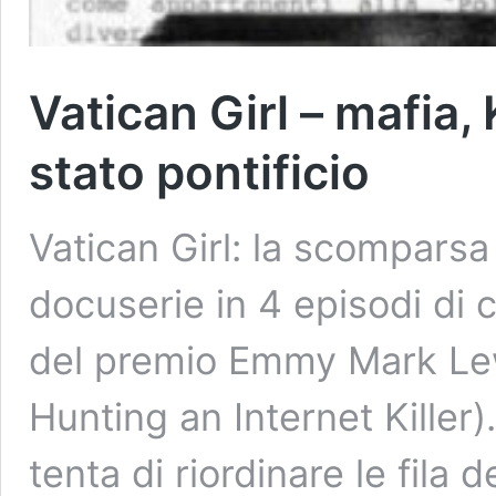
Vatican Girl – mafia,
stato pontificio
Vatican Girl: la scompars
docuserie in 4 episodi di c
del premio Emmy Mark Lew
Hunting an Internet Killer)
tenta di riordinare le fila d