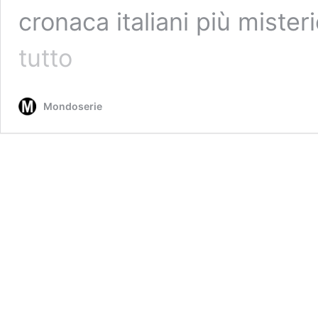
cronaca italiani più miste
Vatican
tutto
Girl
–
mafia,
Mondoserie
KGB
e
pedofilia
nello
stato
pontificio