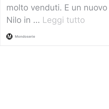
molto venduti. E un nuovo
Detective
Nilo in …
Leggi tutto
perduti:
se
l’indagine
Mondoserie
razionale
non
basta
più